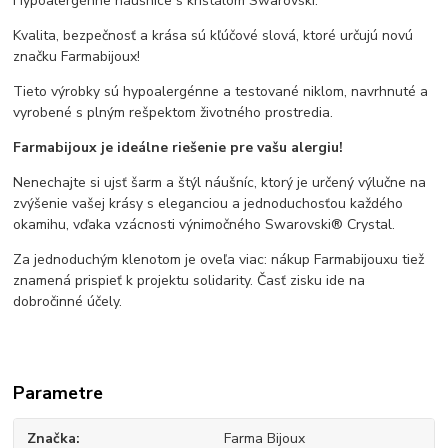
Hypoalergénne náušnice s krištálom Swarovski.
Kvalita, bezpečnosť a krása sú kľúčové slová, ktoré určujú novú
značku Farmabijoux!
Tieto výrobky sú hypoalergénne a testované niklom, navrhnuté a
vyrobené s plným rešpektom životného prostredia.
Farmabijoux je ideálne riešenie pre vašu alergiu!
Nenechajte si ujsť šarm a štýl náušníc, ktorý je určený výlučne na
zvýšenie vašej krásy s eleganciou a jednoduchosťou každého
okamihu, vďaka vzácnosti výnimočného Swarovski® Crystal.
Za jednoduchým klenotom je oveľa viac: nákup Farmabijouxu tiež
znamená prispieť k projektu solidarity. Časť zisku ide na
dobročinné účely.
Parametre
Značka
Farma Bijoux