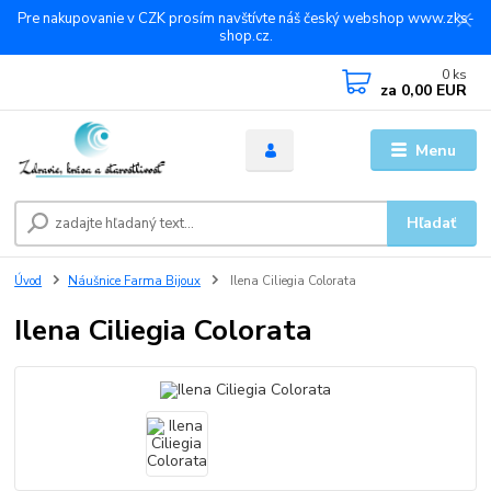
Pre nakupovanie v CZK prosím navštívte náš český webshop www.zks-
shop.cz.
0
ks
za
0,00 EUR
Menu
Hľadať
Úvod
Náušnice Farma Bijoux
Ilena Ciliegia Colorata
Ilena Ciliegia Colorata