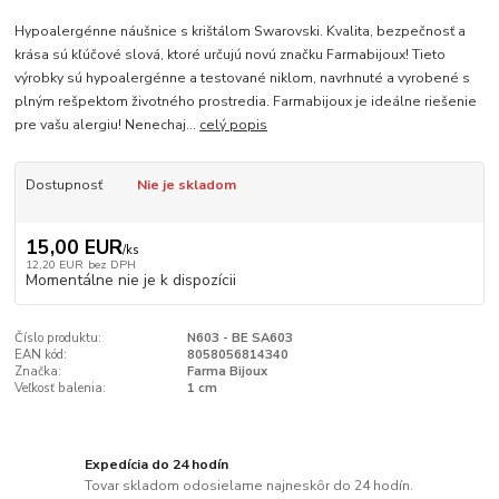
Hypoalergénne náušnice s krištálom Swarovski. Kvalita, bezpečnosť a
krása sú kľúčové slová, ktoré určujú novú značku Farmabijoux! Tieto
výrobky sú hypoalergénne a testované niklom, navrhnuté a vyrobené s
plným rešpektom životného prostredia. Farmabijoux je ideálne riešenie
pre vašu alergiu! Nenechaj...
celý popis
Dostupnosť
Nie je skladom
15,00 EUR
/
ks
12,20 EUR
bez DPH
Momentálne nie je k dispozícii
Číslo produktu:
N603 - BE SA603
EAN kód:
8058056814340
Značka:
Farma Bijoux
Veľkosť balenia:
1 cm
Expedícia do 24 hodín
Tovar skladom odosielame najneskôr do 24 hodín.