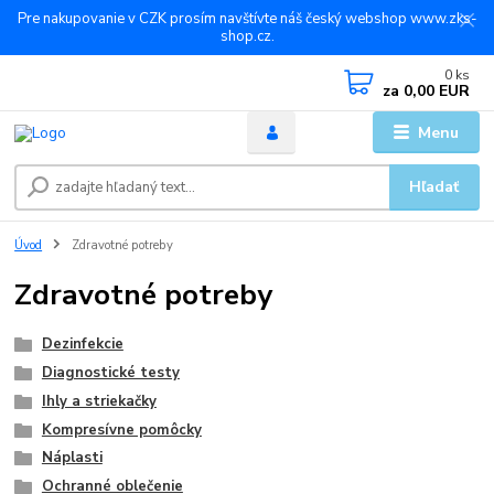
Pre nakupovanie v CZK prosím navštívte náš český webshop www.zks-
shop.cz.
0
ks
za
0,00 EUR
Menu
Hľadať
Úvod
Zdravotné potreby
Zdravotné potreby
Dezinfekcie
Diagnostické testy
Ihly a striekačky
Kompresívne pomôcky
Náplasti
Ochranné oblečenie