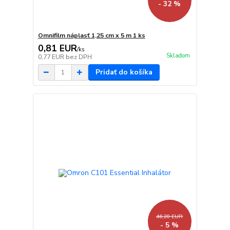
- 32 %
Omnifilm náplasť 1,25 cm x 5 m 1 ks
0,81 EUR
/
ks
Skladom
0,77 EUR
bez DPH
Pridať do košíka
46,20 EUR
- 5 %