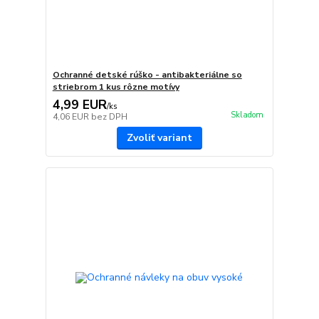
Ochranné detské rúško - antibakteriálne so
striebrom 1 kus rôzne motívy
4,99 EUR
/
ks
Skladom
4,06 EUR
bez DPH
Zvoliť variant