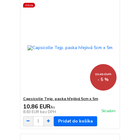
Akcia
11,41 EUR
- 5 %
Capsicolle Tejp. paska hřejiivá 5cm x 5m
10,86 EUR
/
ks
Skladom
8,83 EUR
bez DPH
Pridať do košíka