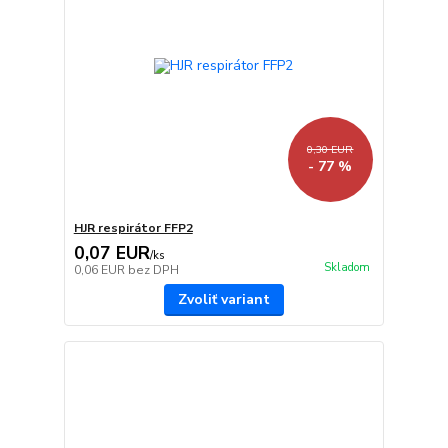
0,30 EUR
- 77 %
HJR respirátor FFP2
0,07 EUR
/
ks
Skladom
0,06 EUR
bez DPH
Zvoliť variant