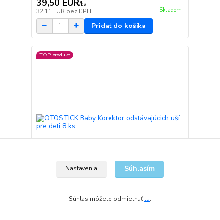
39,50 EUR
/
ks
Skladom
32,11 EUR
bez DPH
Pridať do košíka
TOP produkt
Súhlasím
Nastavenia
Súhlas môžete odmietnuť
tu
.
OTOSTICK Baby Korektor odstávajúcich uší pre
deti 8 ks