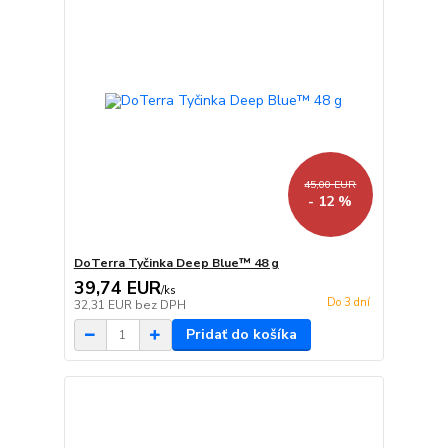
45,00 EUR
- 12 %
DoTerra Tyčinka Deep Blue™ 48 g
39,74 EUR
/
ks
Do 3 dní
32,31 EUR
bez DPH
Pridať do košíka