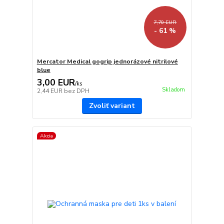
7,70 EUR
- 61 %
Mercator Medical gogrip jednorázové nitrilové
blue
3,00 EUR
/
ks
Skladom
2,44 EUR
bez DPH
Zvoliť variant
Akcia