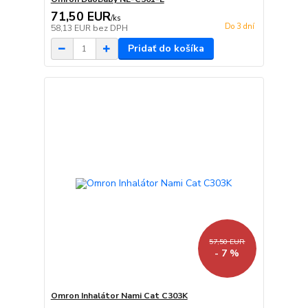
71,50 EUR
/
ks
Do 3 dní
58,13 EUR
bez DPH
Pridať do košíka
57,50 EUR
- 7 %
Omron Inhalátor Nami Cat C303K