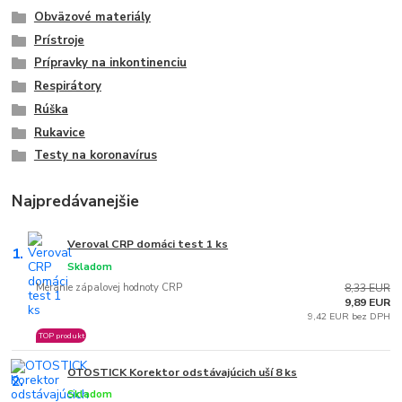
Obväzové materiály
Prístroje
Prípravky na inkontinenciu
Respirátory
Rúška
Rukavice
Testy na koronavírus
Najpredávanejšie
Veroval CRP domáci test 1 ks
1.
Skladom
Meranie zápalovej hodnoty CRP
8,33 EUR
9,89 EUR
9,42 EUR bez DPH
TOP produkt
OTOSTICK Korektor odstávajúcich uší 8 ks
2.
Skladom