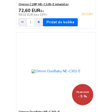
Omron C28P NE-C105-E inhalátor
72,60 EUR
/
ks
Do 3 dní
59,02 EUR
bez DPH
Pridať do košíka
75,40 EUR
- 5 %
Omron DuoBaby NE-C301-E