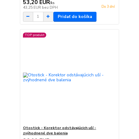
53,20 EUR
/
ks
Do 3 dní
43,25 EUR
bez DPH
Pridať do košíka
TOP produkt
Otostick - Korektor odstávajúcich uší -
zvýhodnené dve balenia