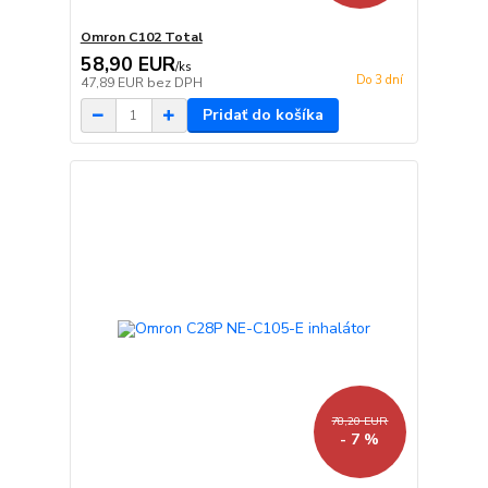
Omron C102 Total
58,90 EUR
/
ks
Do 3 dní
47,89 EUR
bez DPH
Pridať do košíka
78,20 EUR
- 7 %