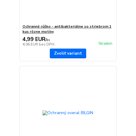
Ochranné rúško - antibakteriálne so striebrom 1
kus rôzne motívy
4,99 EUR
/
ks
Skladom
4,06 EUR
bez DPH
Zvoliť variant