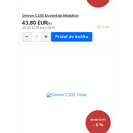
Omron C101 Essential Inhalátor
43,80 EUR
/
ks
Do 5 dní
35,61 EUR
bez DPH
Pridať do košíka
62,60 EUR
- 6 %