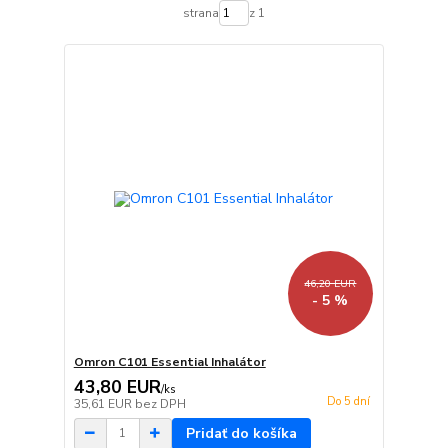
strana
z 1
46,20 EUR
- 5 %
Omron C101 Essential Inhalátor
43,80 EUR
/
ks
Do 5 dní
35,61 EUR
bez DPH
Pridať do košíka