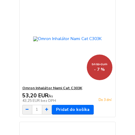
57,50 EUR
- 7 %
Omron Inhalátor Nami Cat C303K
53,20 EUR
/
ks
Do 3 dní
43,25 EUR
bez DPH
Pridať do košíka