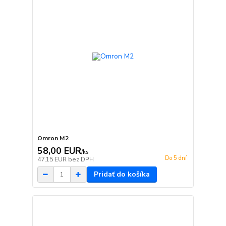
Omron M2
58,00 EUR
/
ks
Do 5 dní
47,15 EUR
bez DPH
Pridať do košíka