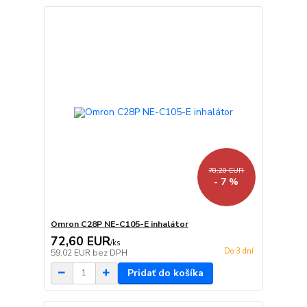
78,20 EUR
- 7 %
Omron C28P NE-C105-E inhalátor
72,60 EUR
/
ks
Do 3 dní
59,02 EUR
bez DPH
Pridať do košíka