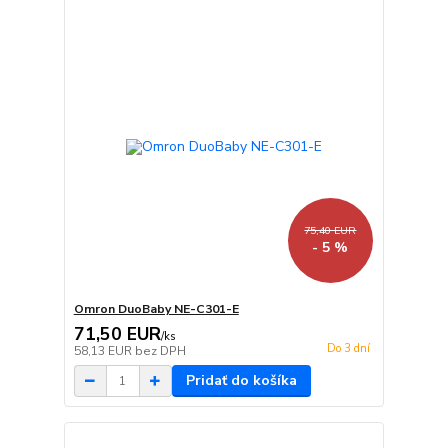
75,40 EUR
- 5 %
Omron DuoBaby NE-C301-E
71,50 EUR
/
ks
Do 3 dní
58,13 EUR
bez DPH
Pridať do košíka