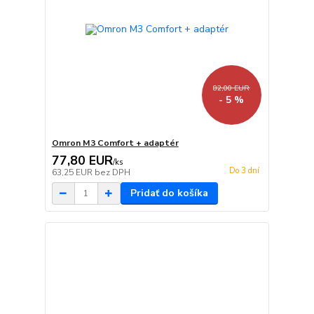
82,00 EUR
- 5 %
Omron M3 Comfort + adaptér
77,80 EUR
/
ks
Do 3 dní
63,25 EUR
bez DPH
Pridať do košíka