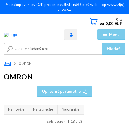
Pre nakupovanie v CZK prosím navštívte náš český webshop www.zks-
shop.cz.
0
ks
za
0,00 EUR
Menu
Hľadať
Úvod
OMRON
OMRON
Upresniť parametre
Najnovšie
Najlacnejšie
Najdrahšie
Zobrazujem 1-13 z 13