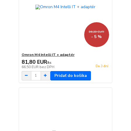
86,20 EUR
- 5 %
Omron M4 Intelli IT + adaptér
81,80 EUR
/
ks
Do 3 dní
66,50 EUR
bez DPH
Pridať do košíka