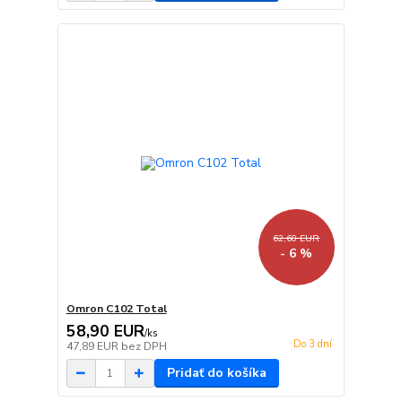
62,60 EUR
- 6 %
Omron C102 Total
58,90 EUR
/
ks
Do 3 dní
47,89 EUR
bez DPH
Pridať do košíka