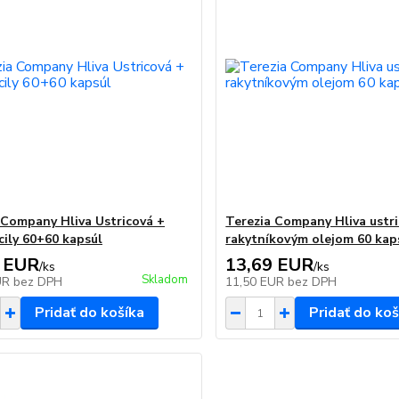
 Company Hliva Ustricová +
Terezia Company Hliva ustri
cily 60+60 kapsúl
rakytníkovým olejom 60 kap
 EUR
13,69 EUR
/
ks
/
ks
Skladom
UR
bez DPH
11,50 EUR
bez DPH
Pridať do košíka
Pridať do koš