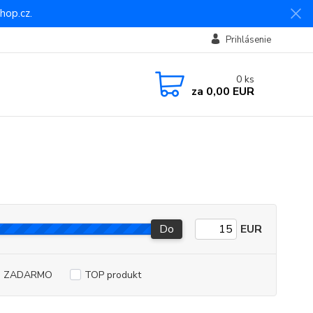
hop.cz.
Prihlásenie
0
ks
za
0,00 EUR
Do
EUR
a ZADARMO
TOP produkt