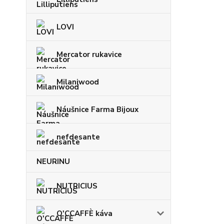
LOVI
Mercator rukavice
Milaniwood
Náušnice Farma Bijoux
nefdesante
NEURINU
NUTRICIUS
O'CCAFFÈ káva