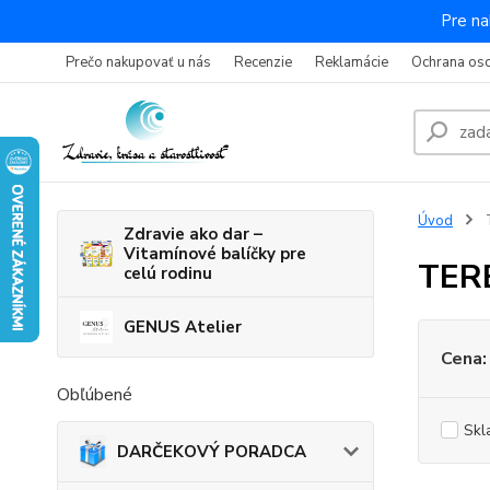
Pre na
Prečo nakupovať u nás
Recenzie
Reklamácie
Ochrana os
Úvod
Zdravie ako dar –
Vitamínové balíčky pre
TER
celú rodinu
GENUS Atelier
Cena:
Obľúbené
Skl
DARČEKOVÝ PORADCA