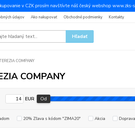
kupovanie v CZK prosím navštívte náš český webshop www.zks-s
obných údajov
Ako nakupovať
Obchodné podmienky
Kontakty
Hľadať
TEREZIA COMPANY
EZIA COMPANY
EUR
Od
adom
20% Zľava s kódom "ZIMA20"
Akcia
Doprav