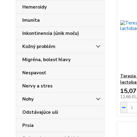
Hemeroidy
Imunita
Inkontinencia (únik moču)
Kožný problém
Migréna, bolesť hlavy
Nespavosť
Terezia
lactoba
Nervy a stres
15,07
12,66 E
Nohy
Odstávajúce uši
Prsia