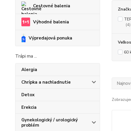
Cestovné balenia
Značk
TER
Výhodné balenia
(4)
Výpredajová ponuka
Veľkos
60 
Trápi ma ...
Alergia
Chrípka a nachladnutie
Najnov
Detox
Zobrazuje
Erekcia
Gynekologický / urologický
problém