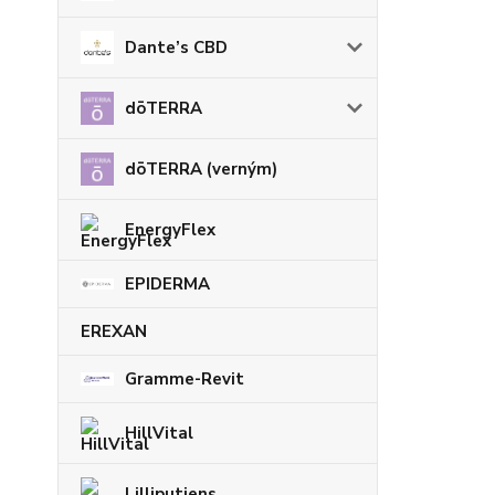
Dante’s CBD
dōTERRA
dōTERRA (verným)
EnergyFlex
EPIDERMA
EREXAN
Gramme-Revit
HillVital
Lilliputiens