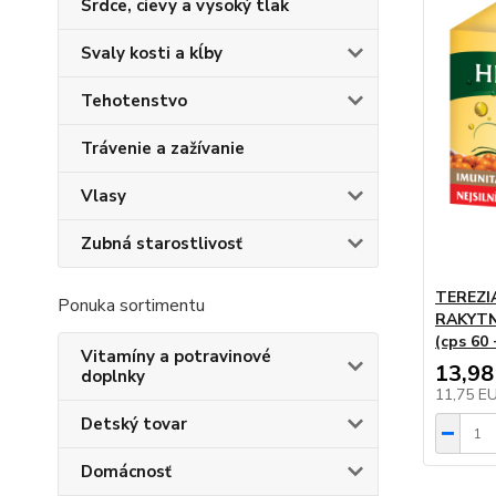
Srdce, cievy a vysoký tlak
Svaly kosti a kĺby
Tehotenstvo
Trávenie a zažívanie
Vlasy
Zubná starostlivosť
TEREZI
Ponuka sortimentu
RAKYTN
(cps 60
Vitamíny a potravinové
13,98
doplnky
11,75 E
Detský tovar
Domácnosť