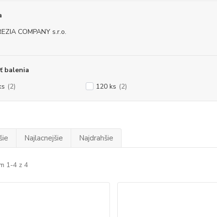
a
EZIA COMPANY s.r.o.
ť balenia
ks
(2)
120 ks
(2)
šie
Najlacnejšie
Najdrahšie
m 1-4 z 4