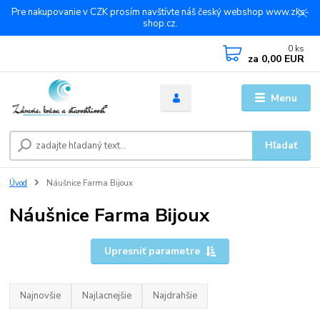
Pre nakupovanie v CZK prosím navštívte náš český webshop www.zks-
shop.cz.
0
ks
za
0,00 EUR
Menu
Hľadať
Úvod
Náušnice Farma Bijoux
Náušnice Farma Bijoux
Upresniť parametre
Najnovšie
Najlacnejšie
Najdrahšie