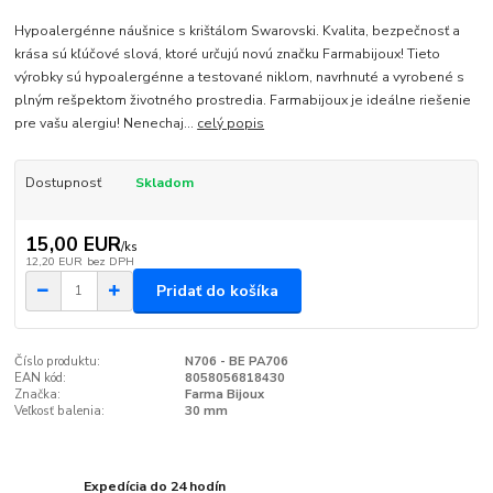
Hypoalergénne náušnice s krištálom Swarovski. Kvalita, bezpečnosť a
krása sú kľúčové slová, ktoré určujú novú značku Farmabijoux! Tieto
výrobky sú hypoalergénne a testované niklom, navrhnuté a vyrobené s
plným rešpektom životného prostredia. Farmabijoux je ideálne riešenie
pre vašu alergiu! Nenechaj...
celý popis
Dostupnosť
Skladom
15,00 EUR
/
ks
12,20 EUR
bez DPH
Pridať do košíka
Číslo produktu:
N706 - BE PA706
EAN kód:
8058056818430
Značka:
Farma Bijoux
Veľkosť balenia:
30 mm
Expedícia do 24 hodín