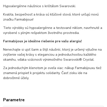
Hypoalergénne náušnice s krištálom Swarovski.
Kvalita, bezpečnosť a krása sú kľúčové slová, ktoré určujú novú
značku Farmabijoux!
Tieto výrobky sú hypoalergénne a testované niklom, navrhnuté a
vyrobené s plným rešpektom životného prostredia.
Farmabijoux je ideálne riešenie pre vašu alergiu!
Nenechajte si ujsť šarm a štýl náušníc, ktorý je určený výlučne na
zvýšenie vašej krásy s eleganciou a jednoduchosťou každého
okamihu, vďaka vzácnosti výnimočného Swarovski® Crystal.
Za jednoduchým klenotom je oveľa viac: nákup Farmabijouxu tiež
znamená prispieť k projektu solidarity. Časť zisku ide na
dobročinné účely.
Parametre