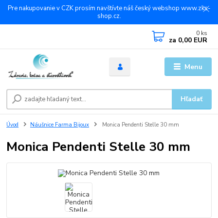
Pre nakupovanie v CZK prosím navštívte náš český webshop www.zks-
shop.cz.
0
ks
za
0,00 EUR
Menu
Hľadať
Úvod
Náušnice Farma Bijoux
Monica Pendenti Stelle 30 mm
Monica Pendenti Stelle 30 mm