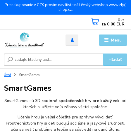
Pre nakupovanie v CZK prosím navštívte náš český webshop www.zks-
shop.cz.
0
ks
za
0,00 EUR
Menu
Hľadať
Úvod
SmartGames
SmartGames
SmartGames sú 3D
rodinné spoločenské hry pre každý vek
, pri
ktorých si užijete veľa zábavy všetci spoločne.
Učenie hrou je veľmi dôležité pre správny vývoj detí.
Prostredníctvom hry si deti budujú sociálne a jazykové zručnosti,
učia sa riešiť problémy a lepšie sa sústrediť na danú úlohu.