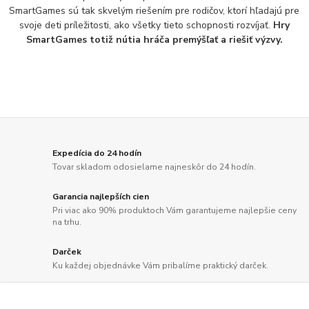
SmartGames sú tak skvelým riešením pre rodičov, ktorí hľadajú pre
svoje deti príležitosti, ako všetky tieto schopnosti rozvíjať.
Hry
SmartGames totiž nútia hráča premýšľať a riešiť výzvy.
Expedícia do 24 hodín
Tovar skladom odosielame najneskôr do 24 hodín.
Garancia najlepších cien
Pri viac ako 90% produktoch Vám garantujeme najlepšie ceny
na trhu.
Darček
Ku každej objednávke Vám pribalíme praktický darček.
Doprava zdarma
Doprava už od 2,50 Eur alebo pri objednávkach nad 100 EUR