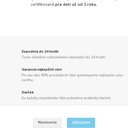
certifikovaná
pre deti už od 1 roku.
Expedícia do 24 hodín
Tovar skladom odosielame najneskôr do 24 hodín.
Garancia najlepších cien
Pri viac ako 90% produktoch Vám garantujeme najlepšie ceny
na trhu.
Darček
Ku každej objednávke Vám pribalíme praktický darček.
Doprava zdarma
Doprava už od 2,50 Eur alebo pri objednávkach nad 100 EUR
bez DPH ZDARMA.
Súhlasím
Nastavenia