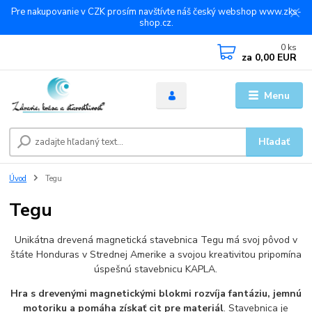
Pre nakupovanie v CZK prosím navštívte náš český webshop www.zks-
shop.cz.
0
ks
za
0,00 EUR
Menu
Hľadať
Úvod
Tegu
Tegu
Unikátna drevená magnetická stavebnica Tegu má svoj pôvod v
štáte Honduras v Strednej Amerike a svojou kreativitou pripomína
úspešnú stavebnicu KAPLA.
Hra s drevenými magnetickými blokmi rozvíja fantáziu, jemnú
motoriku a pomáha získať cit pre materiál
. Stavebnica je