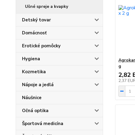
Ušné spreje a kvapky
Detský tovar
Domácnosť
Erotické pomôcky
Hygiena
Agrokar
g
Kozmetika
2,82 
2,37 EU
Nápoje a jedlá
Náušnice
Očná optika
Športová medicína