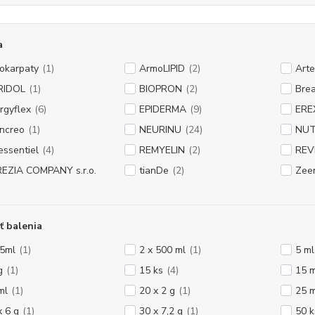
a
okarpaty
(1)
ArmoLIPID
(2)
Arte
RIDOL
(1)
BIOPRON
(2)
Brea
rgyflex
(6)
EPIDERMA
(9)
ERE
ncreo
(1)
NEURINU
(24)
NUT
essentiel
(4)
REMYELIN
(2)
REV
EZIA COMPANY s.r.o.
tianDe
(2)
Zee
ť balenia
 5ml
(1)
2 x 500 ml
(1)
5 ml
g
(1)
15 ks
(4)
15 m
ml
(1)
20 x 2 g
(1)
25 m
x 6 g
(1)
30 x 7,2 g
(1)
50 k