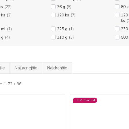
ks
(22)
76 g
(5)
80 k
 ks
(2)
120 ks
(7)
120 
ks
(
 ml
(1)
225 g
(1)
230
 g
(4)
310 g
(3)
500
šie
Najlacnejšie
Najdrahšie
m 1-72 z 96
TOP produkt