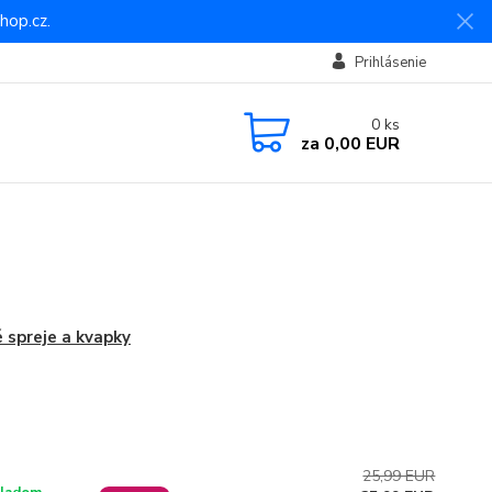
hop.cz.
Prihlásenie
0
ks
za
0,00 EUR
 spreje a kvapky
25,99 EUR