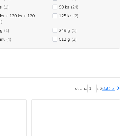
s
(1)
90 ks
(24)
ks + 120 ks + 120
125 ks
(2)
1)
 g
(1)
249 g
(1)
 ml
(4)
512 g
(2)
strana
z 2
ďalšie