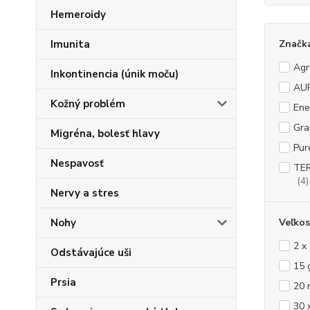
Hemeroidy
Imunita
Značk
Agr
Inkontinencia (únik moču)
AU
Kožný problém
Ene
Gra
Migréna, bolesť hlavy
Pur
Nespavosť
TER
(4)
Nervy a stres
Nohy
Veľkos
2 x
Odstávajúce uši
15 
Prsia
20 
30 