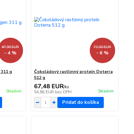
47,90 EUR
72,00 EUR
- 4 %
- 6 %
 311 g
Čokoládový rastlinný proteín Doterra
512 g
67,48 EUR
/
ks
Skladom
Skladom
54,86 EUR
bez DPH
Pridať do košíka