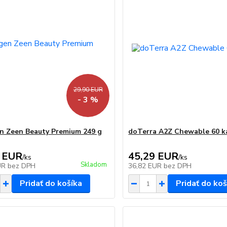
29,90 EUR
- 3 %
n Zeen Beauty Premium 249 g
doTerra A2Z Chewable 60 k
 EUR
45,29 EUR
/
ks
/
ks
Skladom
UR
bez DPH
36,82 EUR
bez DPH
Pridať do košíka
Pridať do koš