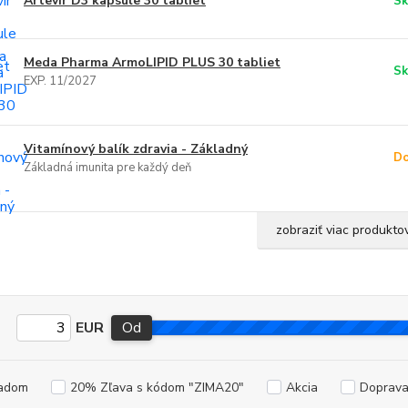
Artevir D3 kapsule 30 tabliet
Sk
Meda Pharma ArmoLIPID PLUS 30 tabliet
Sk
EXP. 11/2027
Vitamínový balík zdravia - Základný
Do
Základná imunita pre každý deň
zobraziť viac produkto
EUR
Od
adom
20% Zľava s kódom "ZIMA20"
Akcia
Doprav