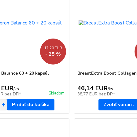
17,20 EUR
- 25 %
 Balance 60 + 20 kapsúl
BreastExtra Boost Collagen
 EUR
46,14 EUR
/
ks
/
ks
Skladom
UR
bez DPH
38,77 EUR
bez DPH
Pridať do košíka
Zvoliť variant