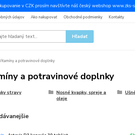
kupovanie v CZK prosím navštívte náš český webshop www.zks-s
obných údajov
Ako nakupovať
Obchodné podmienky
Kontakty
Hľadať
itamíny a potravinové doplnky
míny a potravinové doplnky
ky stravy
Nosné kvapky, spreje a
Ušné
oleje
dávanejšie