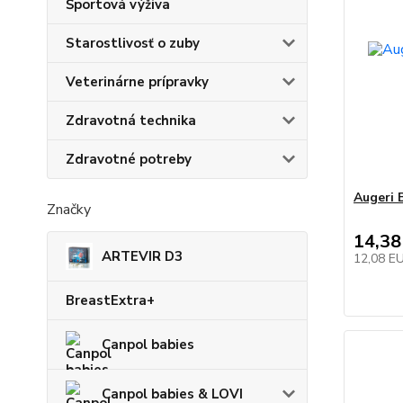
Športová výživa
Starostlivosť o zuby
Veterinárne prípravky
Zdravotná technika
Zdravotné potreby
Augeri 
Značky
14,38
ARTEVIR D3
12,08 E
BreastExtra+
Canpol babies
Canpol babies & LOVI