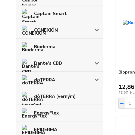
Captain Smart
CONEXIÓN
Bioderma
Dante’s CBD
Biopron
dōTERRA
12,86
10,81 E
dōTERRA (verným)
EnergyFlex
EPIDERMA