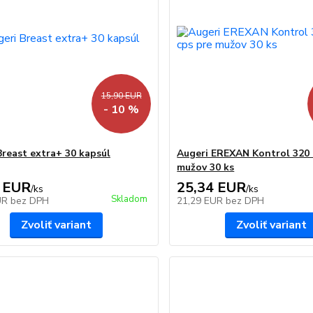
15,90 EUR
- 10 %
Breast extra+ 30 kapsúl
Augeri EREXAN Kontrol 320 
mužov 30 ks
 EUR
25,34 EUR
/
ks
/
ks
Skladom
UR
bez DPH
21,29 EUR
bez DPH
Zvoliť variant
Zvoliť variant