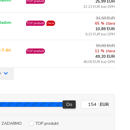
ladom
25,99 EUR
TOP produkt
21,13 EUR bez DPH
31,50 EUR
ladom
65 % zľava
TOP produkt
Akcia
10,89 EUR
9,15 EUR bez DPH
55,00 EUR
 3 dní
11 % zľava
TOP produkt
49,20 EUR
40,00 EUR bez DPH
v
Do
EUR
a ZADARMO
TOP produkt