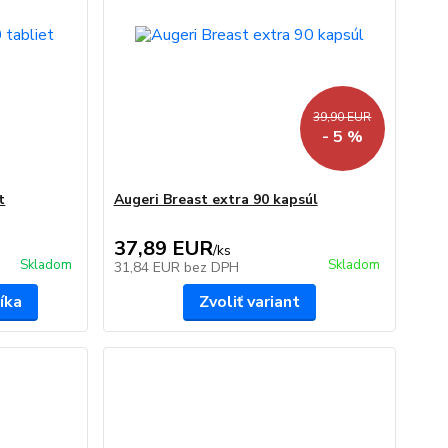
39,90 EUR
- 5 %
t
Augeri Breast extra 90 kapsúl
37,89 EUR
/
ks
Skladom
Skladom
31,84 EUR
bez DPH
íka
Zvoliť variant