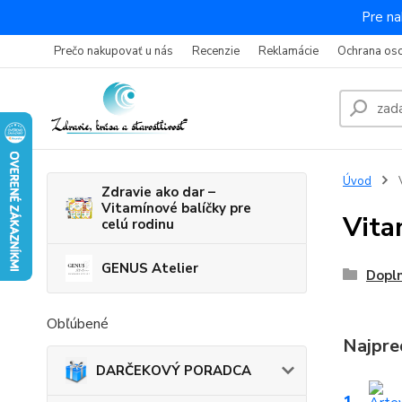
Pre na
Prečo nakupovať u nás
Recenzie
Reklamácie
Ochrana os
Úvod
V
Zdravie ako dar –
Vitamínové balíčky pre
Vita
celú rodinu
GENUS Atelier
Dopln
Obľúbené
Najpre
DARČEKOVÝ PORADCA