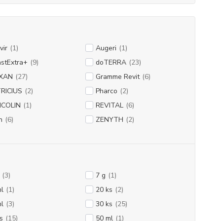
vir
(1)
Augeri
(1)
stExtra+
(9)
doTERRA
(23)
XAN
(27)
Gramme Revit
(6)
RICIUS
(2)
Pharco
(2)
ICOLIN
(1)
REVITAL
(6)
n
(6)
ZENYTH
(2)
(3)
7 g
(1)
l
(1)
20 ks
(2)
l
(3)
30 ks
(25)
s
(15)
50 ml
(1)