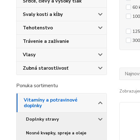
Srdce, cievy a vysoký tlak
60 
Svaly kosti a kĺby
100
Tehotenstvo
125
300
Trávenie a zažívanie
Vlasy
Zubná starostlivosť
Najnov
Ponuka sortimentu
Zobrazuje
Vitamíny a potravinové
doplnky
Doplnky stravy
Nosné kvapky, spreje a oleje