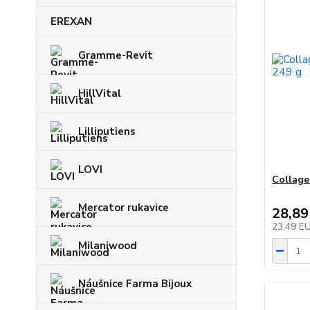
EREXAN
Gramme-Revit
HillVital
Lilliputiens
LOVI
Collage
Mercator rukavice
28,89
23,49 E
Milaniwood
Náušnice Farma Bijoux