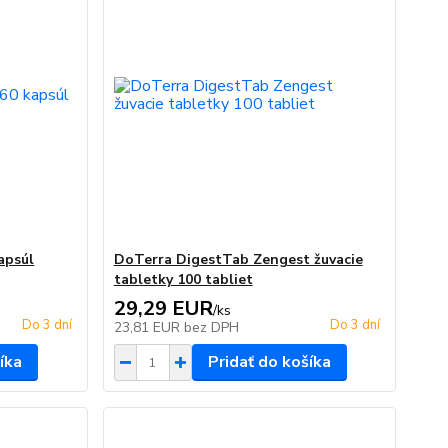
apsúl
DoTerra DigestTab Zengest žuvacie
tabletky 100 tabliet
29,29 EUR
/
ks
Do 3 dní
Do 3 dní
23,81 EUR
bez DPH
íka
Pridať do košíka