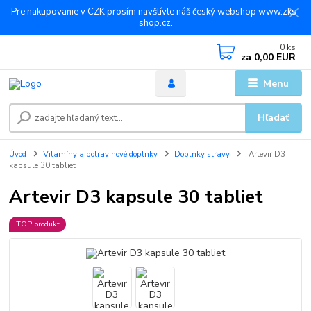
Pre nakupovanie v CZK prosím navštívte náš český webshop www.zks-
shop.cz.
0
ks
za
0,00 EUR
Menu
Hľadať
Úvod
Vitamíny a potravinové doplnky
Doplnky stravy
Artevir D3
kapsule 30 tabliet
Artevir D3 kapsule 30 tabliet
TOP produkt