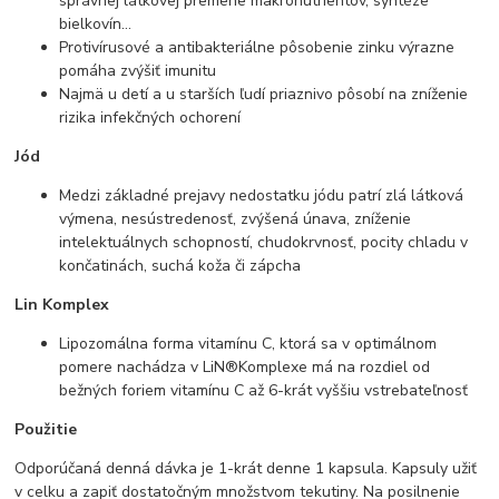
správnej látkovej premene makronutrientov, syntéze
bielkovín…
Protivírusové a antibakteriálne pôsobenie zinku výrazne
pomáha zvýšiť imunitu
Najmä u detí a u starších ľudí priaznivo pôsobí na zníženie
rizika infekčných ochorení
Jód
Medzi základné prejavy nedostatku jódu patrí zlá látková
výmena, nesústredenosť, zvýšená únava, zníženie
intelektuálnych schopností, chudokrvnosť, pocity chladu v
končatinách, suchá koža či zápcha
Lin Komplex
Lipozomálna forma vitamínu C, ktorá sa v optimálnom
pomere nachádza v LiN®Komplexe má na rozdiel od
bežných foriem vitamínu C až 6-krát vyššiu vstrebateľnosť
Použitie
Odporúčaná denná dávka je 1-krát denne 1 kapsula. Kapsuly užiť
v celku a zapiť dostatočným množstvom tekutiny. Na posilnenie