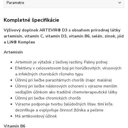
Parametre
Kompletné špecifikácie
Výživový doplnok ARTEVIR® D3 s obsahom prírodnej látky
artemisín, vitamín C, vitamín D3, vitamín B6, selén, zinok, jód
a LiN® Komplex
Artemisín
Artemisín je výťažok z liečivej rastliny, Paliny poľnej:
Efektívny v celosvetovom boji pri horúčkovitých, vírusových
a infekčných chorobách rôzneho typu
Účinný pri liečbe parazitárnych chorôb (napr. malária)
Účinný pri liečbe nádorových ochorení s výrazne menším
vedľajším účinkom ako tradičné chemoterapeutické látky
Účinný pri liečbe chronických chorôb
Výrazne podporuje tvorbu žalúdočných štiav, tlmí kŕče,
dezinfikuje a ovplyvňuje činnosť žlčníka a pečene
Má antikovidový účinok
Vitamín B6