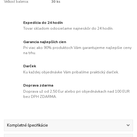
Veľkosť balenia:
30 ks
Expedícia do 24 hodín
Tovar skladom odosielame najneskôr do 24 hodín.
Garancia najlepších cien
Pri viac ako 90% produktoch Vám garantujeme najlepšie ceny
na trhu.
Darček
Ku každej objednávke Vám pribalíme praktický darček.
Doprava zdarma
Doprava už od 2,50 Eur alebo pri objednávkach nad 100 EUR
bez DPH ZDARMA.
Kompletné špecifikácie