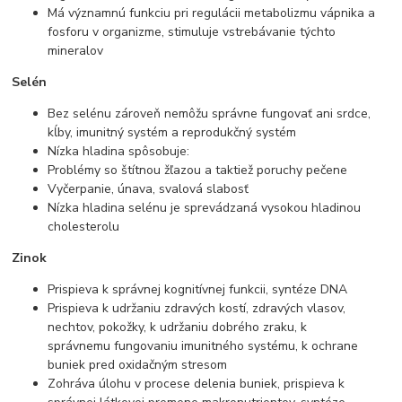
Má významnú funkciu pri regulácii metabolizmu vápnika a
fosforu v organizme, stimuluje vstrebávanie týchto
mineralov
Selén
Bez selénu zároveň nemôžu správne fungovať ani srdce,
kĺby, imunitný systém a reprodukčný systém
Nízka hladina spôsobuje:
Problémy so štítnou žľazou a taktiež poruchy pečene
Vyčerpanie, únava, svalová slabosť
Nízka hladina selénu je sprevádzaná vysokou hladinou
cholesterolu
Zinok
Prispieva k správnej kognitívnej funkcii, syntéze DNA
Prispieva k udržaniu zdravých kostí, zdravých vlasov,
nechtov, pokožky, k udržaniu dobrého zraku, k
správnemu fungovaniu imunitného systému, k ochrane
buniek pred oxidačným stresom
Zohráva úlohu v procese delenia buniek, prispieva k