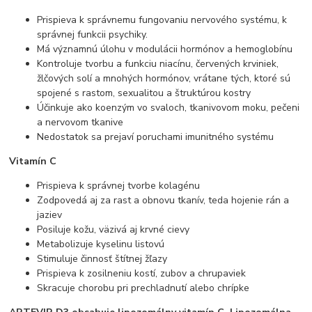
Prispieva k správnemu fungovaniu nervového systému, k
správnej funkcii psychiky.
Má významnú úlohu v modulácii hormónov a hemoglobínu
Kontroluje tvorbu a funkciu niacínu, červených krviniek,
žlčových solí a mnohých hormónov, vrátane tých, ktoré sú
spojené s rastom, sexualitou a štruktúrou kostry
Účinkuje ako koenzým vo svaloch, tkanivovom moku, pečeni
a nervovom tkanive
Nedostatok sa prejaví poruchami imunitného systému
Vitamín C
Prispieva k správnej tvorbe kolagénu
Zodpovedá aj za rast a obnovu tkanív, teda hojenie rán a
jaziev
Posiluje kožu, väzivá aj krvné cievy
Metabolizuje kyselinu listovú
Stimuluje činnosť štítnej žľazy
Prispieva k zosilneniu kostí, zubov a chrupaviek
Skracuje chorobu pri prechladnutí alebo chrípke