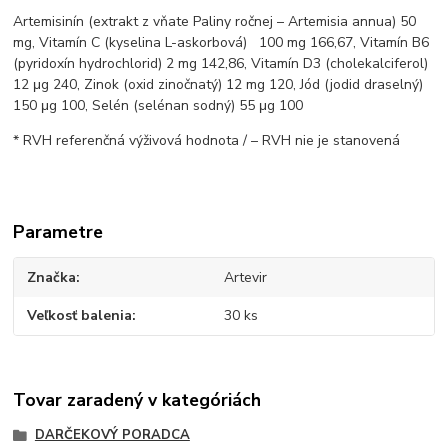
Artemisinín (extrakt z vňate Paliny ročnej – Artemisia annua) 50
mg, Vitamín C (kyselina L-askorbová) 100 mg 166,67, Vitamín B6
(pyridoxín hydrochlorid) 2 mg 142,86, Vitamín D3 (cholekalciferol)
12 μg 240, Zinok (oxid zinočnatý) 12 mg 120, Jód (jodid draselný)
150 μg 100, Selén (selénan sodný) 55 μg 100
* RVH referenčná výživová hodnota / – RVH nie je stanovená
Parametre
Značka
Artevir
Veľkosť balenia
30 ks
Tovar zaradený v kategóriách
DARČEKOVÝ PORADCA