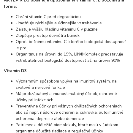
ARTEVIR D3 obsahuje lipozomálny vitamín C.
Lipozomálna
forma:
Chráni vitamín C pred degradáciou
Umožňuje rýchlejšie a účinnejšie vstrebávanie
Zaisťuje vyššiu hladinu vitamínu C v plazme
Zlepšuje prestup dovnútra buniek
Oproti bežnému vitamínu C, ktorého biologická dostupnosť
je pre
Organitmus na úrovni do 19%, LiN®Komplex predstavuje
vstrebateľnosť biologickú dostupnosť až na úrovni 90%
Vitamín D3
Významným spôsobom vplýva na imunitný systém, na
svalové a nervové funkcie
Má protizápalový a imunostimulačný účinok, ochranné
účinky pri infekciách
Preventívne účinky pri vážnych civilizačných ochoreniach,
ako sú napr. nádorové ochorenia, cukrovka, autoimunitné
ochorenia, depresie alebo demencie
Patrí medzi dôležité biomolekuly, ktoré majú v ľudskom
organitme dôležité riadiace a regulačné účinky