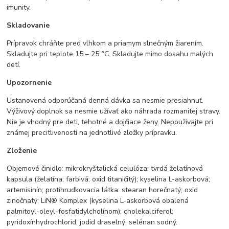
imunity.
Skladovanie
Prípravok chráňte pred vlhkom a priamym slnečným žiarením.
Skladujte pri teplote 15 – 25 °C. Skladujte mimo dosahu malých
detí.
Upozornenie
Ustanovená odporúčaná denná dávka sa nesmie presiahnuť.
Výživový doplnok sa nesmie užívať ako náhrada rozmanitej stravy.
Nie je vhodný pre deti, tehotné a dojčiace ženy. Nepoužívajte pri
známej precitlivenosti na jednotlivé zložky prípravku.
Zloženie
Objemové činidlo: mikrokryštalická celulóza; tvrdá želatínová
kapsula (želatína; farbivá: oxid titaničitý); kyselina L-askorbová;
artemisinín; protihrudkovacia látka: stearan horečnatý; oxid
zinočnatý; LiN® Komplex (kyselina L-askorbová obalená
palmitoyl-oleyl-fosfatidylcholínom); cholekalciferol;
pyridoxínhydrochlorid; jodid draselný; selénan sodný.