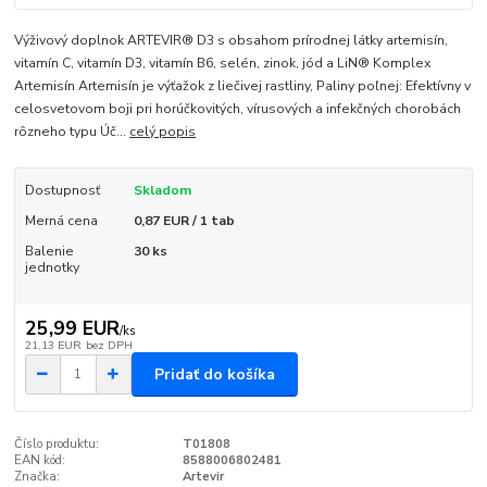
Výživový doplnok ARTEVIR® D3 s obsahom prírodnej látky artemisín,
vitamín C, vitamín D3, vitamín B6, selén, zinok, jód a LiN® Komplex
Artemisín Artemisín je výťažok z liečivej rastliny, Paliny poľnej: Efektívny v
celosvetovom boji pri horúčkovitých, vírusových a infekčných chorobách
rôzneho typu Úč...
celý popis
Dostupnosť
Skladom
Merná cena
0,87 EUR / 1 tab
Balenie
30 ks
jednotky
25,99 EUR
/
ks
21,13 EUR
bez DPH
Pridať do košíka
Číslo produktu:
T01808
EAN kód:
8588006802481
Značka:
Artevir