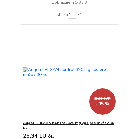
Zobrazujem 1-8 z 8
strana
z 1
29,90 EUR
- 15 %
Augeri EREXAN Kontrol 320 mg cps pre mužov 30
ks
25,34 EUR
/
ks