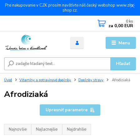
Pre nakupovanie v CZK prosím navštívte náš český webshop www.zks-
shop.cz.
0
ks
za
0,00 EUR
Menu
Hľadať
Úvod
Vitamíny a potravinové doplnky
Doplnky stravy
Afrodiziaká
Afrodiziaká
Upresniť parametre
Najnovšie
Najlacnejšie
Najdrahšie