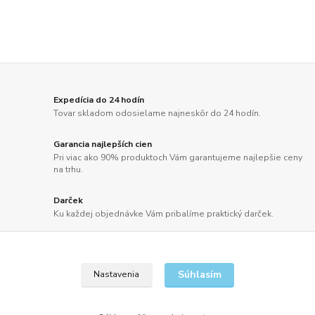
Expedícia do 24 hodín
Tovar skladom odosielame najneskôr do 24 hodín.
Garancia najlepších cien
Pri viac ako 90% produktoch Vám garantujeme najlepšie ceny
na trhu.
Darček
Ku každej objednávke Vám pribalíme praktický darček.
Doprava zdarma
Doprava už od 2,50 Eur alebo pri objednávkach nad 100 EUR
bez DPH ZDARMA.
Súhlasím
Nastavenia