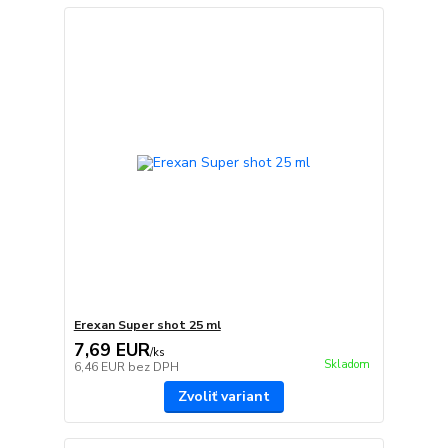
Erexan Super shot 25 ml
7,69 EUR
/
ks
Skladom
6,46 EUR
bez DPH
Zvoliť variant