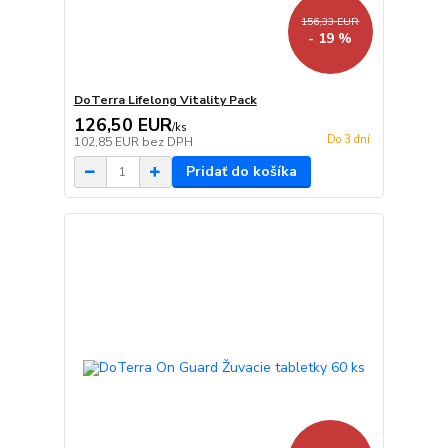
156,33 EUR
- 19 %
DoTerra Lifelong Vitality Pack
126,50 EUR
/
ks
Do 3 dní
102,85 EUR
bez DPH
Pridať do košíka