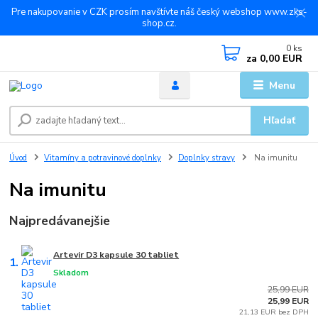
Pre nakupovanie v CZK prosím navštívte náš český webshop www.zks-
shop.cz.
0
ks
za
0,00 EUR
Menu
Hľadať
Úvod
Vitamíny a potravinové doplnky
Doplnky stravy
Na imunitu
Na imunitu
Najpredávanejšie
Artevir D3 kapsule 30 tabliet
1.
Skladom
25,99 EUR
25,99 EUR
21,13 EUR bez DPH