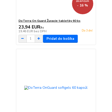
28,67 EUR
- 16 %
DoTerra On Guard Žuvacie tabletky 60 ks
23,94 EUR
/
ks
Do 3 dní
19,46 EUR
bez DPH
Pridať do košíka