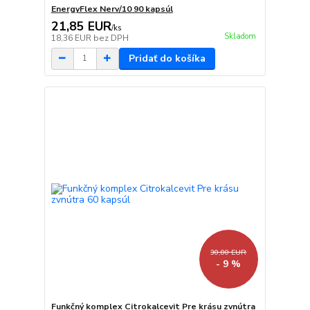
EnergyFlex Nerv/10 90 kapsúl
21,85 EUR
/
ks
Skladom
18,36 EUR
bez DPH
Pridať do košíka
30,00 EUR
- 9 %
Funkčný komplex Citrokalcevit Pre krásu zvnútra