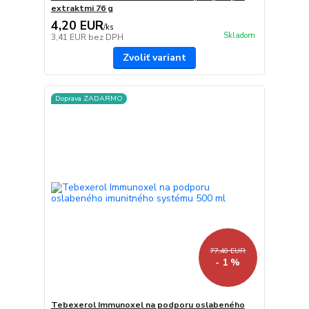
extraktmi 76 g
4,20 EUR
/
ks
Skladom
3,41 EUR
bez DPH
Zvoliť variant
Doprava ZADARMO
77,40 EUR
- 1 %
Tebexerol Immunoxel na podporu oslabeného