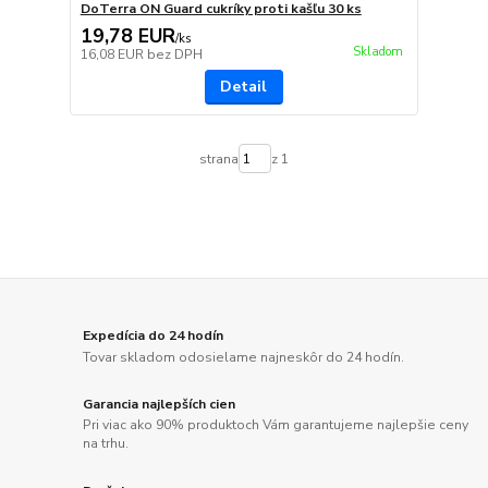
DoTerra ON Guard cukríky proti kašľu 30 ks
19,78 EUR
/
ks
Skladom
16,08 EUR
bez DPH
Detail
strana
z 1
Expedícia do 24 hodín
Tovar skladom odosielame najneskôr do 24 hodín.
Garancia najlepších cien
Pri viac ako 90% produktoch Vám garantujeme najlepšie ceny
na trhu.