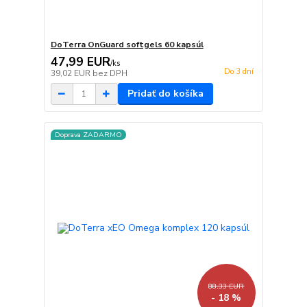
DoTerra OnGuard softgels 60 kapsúl
47,99 EUR
/
ks
Do 3 dní
39,02 EUR
bez DPH
Pridať do košíka
Doprava ZADARMO
88,33 EUR
- 18 %