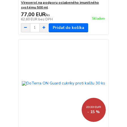
Virexerol na podporu oslabeného imunitného
systému 500 ml
77,00 EUR
/
ks
Skladom
62,60 EUR
bez DPH
Pridať do košíka
23,33 EUR
- 15 %