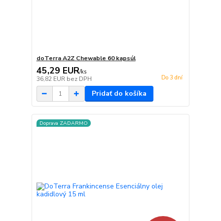
doTerra A2Z Chewable 60 kapsúl
45,29 EUR
/
ks
Do 3 dní
36,82 EUR
bez DPH
Pridať do košíka
Doprava ZADARMO