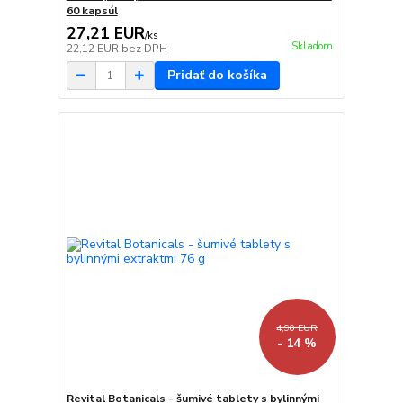
60 kapsúl
27,21 EUR
/
ks
Skladom
22,12 EUR
bez DPH
Pridať do košíka
4,90 EUR
- 14 %
Revital Botanicals - šumivé tablety s bylinnými