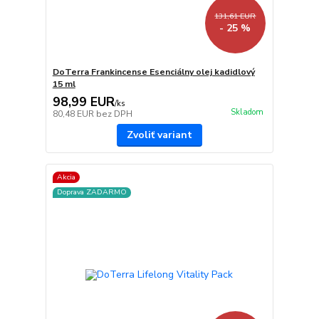
131,61 EUR
- 25 %
DoTerra Frankincense Esenciálny olej kadidlový
15 ml
98,99 EUR
/
ks
Skladom
80,48 EUR
bez DPH
Zvoliť variant
Akcia
Doprava ZADARMO