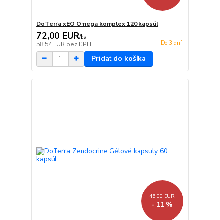
DoTerra xEO Omega komplex 120 kapsúl
72,00 EUR
/
ks
Do 3 dní
58,54 EUR
bez DPH
Pridať do košíka
45,00 EUR
- 11 %