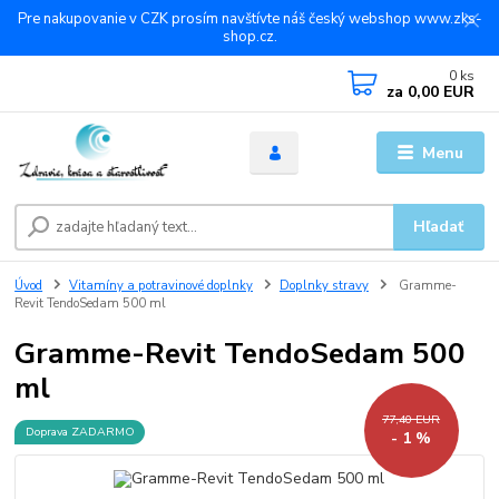
Pre nakupovanie v CZK prosím navštívte náš český webshop www.zks-
shop.cz.
0
ks
za
0,00 EUR
Menu
Hľadať
Úvod
Vitamíny a potravinové doplnky
Doplnky stravy
Gramme-
Revit TendoSedam 500 ml
Gramme-Revit TendoSedam 500
ml
77,40 EUR
Doprava ZADARMO
- 1 %