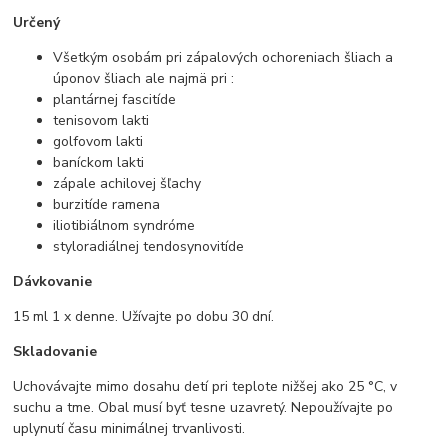
Určený
Všetkým osobám pri zápalových ochoreniach šliach a
úponov šliach ale najmä pri :
plantárnej fascitíde
tenisovom lakti
golfovom lakti
baníckom lakti
zápale achilovej šľachy
burzitíde ramena
iliotibiálnom syndróme
styloradiálnej tendosynovitíde
Dávkovanie
15 ml 1 x denne. Užívajte po dobu 30 dní.
Skladovanie
Uchovávajte mimo dosahu detí pri teplote nižšej ako 25 °C, v
suchu a tme. Obal musí byť tesne uzavretý. Nepoužívajte po
uplynutí času minimálnej trvanlivosti.