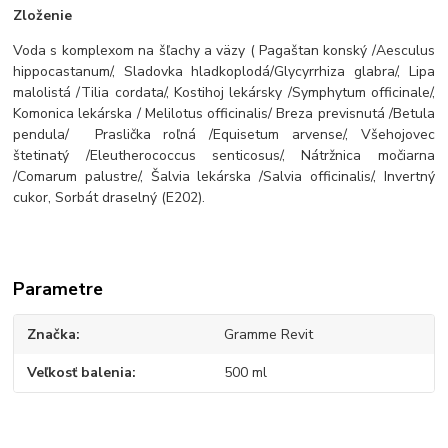
Zloženie
Voda s komplexom na šľachy a väzy ( Pagaštan konský /Aesculus
hippocastanum/, Sladovka hladkoplodá/Glycyrrhiza glabra/, Lipa
malolistá /Tilia cordata/, Kostihoj lekársky /Symphytum officinale/,
Komonica lekárska / Melilotus officinalis/ Breza previsnutá /Betula
pendula/ Praslička roľná /Equisetum arvense/, Všehojovec
štetinatý /Eleutherococcus senticosus/, Nátržnica močiarna
/Comarum palustre/, Šalvia lekárska /Salvia officinalis/, Invertný
cukor, Sorbát draselný (E202).
Parametre
Značka
Gramme Revit
Veľkosť balenia
500 ml