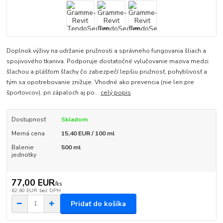
Doplnok výživy na udržanie pružnosti a správneho fungovania šliach a
spojivového tkaniva. Podporuje dostatočné vylučovanie maziva medzi
šľachou a plášťom šľachy čo zabezpečí lepšiu pružnosť, pohyblivosť a
tým sa opotrebovanie znižuje. Vhodné ako prevencia (nie len pre
športovcov), pri zápaloch aj po...
celý popis
Dostupnosť
Skladom
Merná cena
15,40 EUR / 100 ml
Balenie
500 ml
jednotky
77,00 EUR
/
ks
62,60 EUR
bez DPH
Pridať do košíka