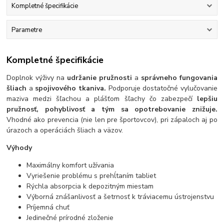
Kompletné špecifikácie
Parametre
Kompletné špecifikácie
Doplnok výživy na
udržanie pružnosti
a
správneho fungovania
šliach
a
spojivového tkaniva.
Podporuje dostatočné vylučovanie
maziva medzi šľachou a plášťom šľachy čo zabezpečí
lepšiu
pružnosť, pohyblivosť a tým sa opotrebovanie znižuje.
Vhodné ako prevencia (nie len pre športovcov), pri zápaloch aj po
úrazoch a operáciách šliach a väzov.
Výhody
Maximálny komfort užívania
Vyriešenie problému s prehĺtaním tabliet
Rýchla absorpcia k depozitným miestam
Výborná znášanlivosť a šetrnosť k tráviacemu ústrojenstvu
Príjemná chuť
Jedinečné prírodné zloženie