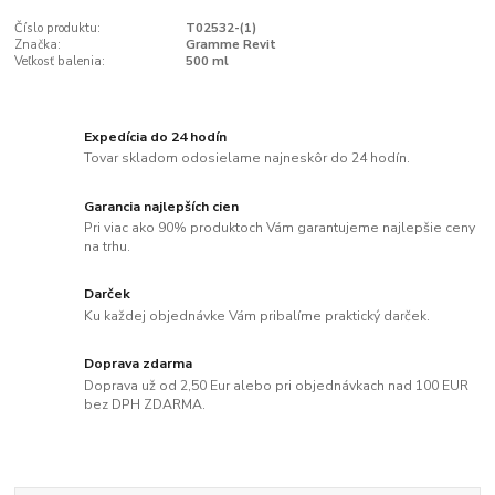
Číslo produktu:
T02532-(1)
Značka:
Gramme Revit
Veľkosť balenia:
500 ml
Expedícia do 24 hodín
Tovar skladom odosielame najneskôr do 24 hodín.
Garancia najlepších cien
Pri viac ako 90% produktoch Vám garantujeme najlepšie ceny
na trhu.
Darček
Ku každej objednávke Vám pribalíme praktický darček.
Doprava zdarma
Doprava už od 2,50 Eur alebo pri objednávkach nad 100 EUR
bez DPH ZDARMA.