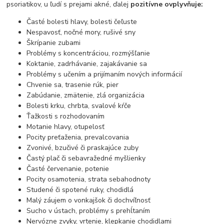
psoriatikov, u ľudí s prejami akné, ďalej
pozitívne ovplyvňuje:
Časté bolesti hlavy, bolesti čeľuste
Nespavosť, nočné mory, rušivé sny
Škrípanie zubami
Problémy s koncentráciou, rozmýšľanie
Koktanie, zadrhávanie, zajakávanie sa
Problémy s učením a prijímaním nových informácií
Chvenie sa, trasenie rúk, pier
Zabúdanie, zmätenie, zlá organizácia
Bolesti krku, chrbta, svalové kŕče
Ťažkosti s rozhodovaním
Motanie hlavy, otupelosť
Pocity preťaženia, prevalcovania
Zvonivé, bzučivé či praskajúce zuby
Častý plač či sebavražedné myšlienky
Časté červenanie, potenie
Pocity osamotenia, strata sebahodnoty
Studené či spotené ruky, chodidlá
Malý záujem o vonkajšok či dochvíľnosť
Sucho v ústach, problémy s prehĺtaním
Nervózne zvyky, vrtenie, klepkanie chodidlami