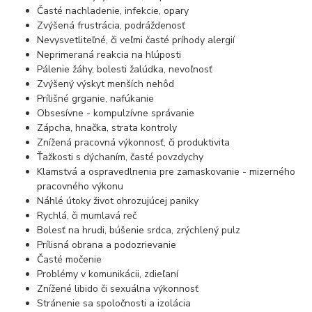
Časté nachladenie, infekcie, opary
Zvýšená frustrácia, podráždenosť
Nevysvetliteľné, či veľmi časté príhody alergií
Neprimeraná reakcia na hlúposti
Pálenie žáhy, bolesti žalúdka, nevoľnosť
Zvýšený výskyt menších nehôd
Prílišné grganie, nafúkanie
Obsesívne - kompulzívne správanie
Zápcha, hnačka, strata kontroly
Znížená pracovná výkonnosť, či produktivita
Ťažkosti s dýchaním, časté povzdychy
Klamstvá a ospravedlnenia pre zamaskovanie - mizerného
pracovného výkonu
Náhlé útoky život ohrozujúcej paniky
Rychlá, či mumlavá reč
Bolesť na hrudi, búšenie srdca, zrýchlený pulz
Prílisná obrana a podozrievanie
Časté močenie
Problémy v komunikácii, zdieľaní
Znížené libido či sexuálna výkonnosť
Stránenie sa spoločnosti a izolácia