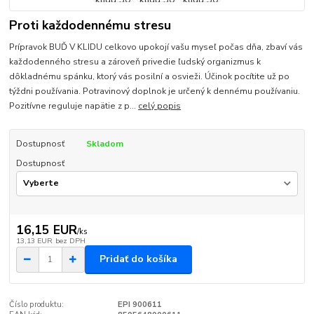
Proti každodennému stresu
Prípravok BUĎ V KLIDU celkovo upokojí vašu myseľ počas dňa, zbaví vás
každodenného stresu a zároveň privedie ľudský organizmus k
dôkladnému spánku, ktorý vás posilní a osvieži. Účinok pocítite už po
týždni používania. Potravinový doplnok je určený k dennému používaniu.
Pozitívne reguluje napätie z p...
celý popis
Dostupnosť
Skladom
Dostupnosť
16,15 EUR
/
ks
13,13 EUR
bez DPH
Pridať do košíka
Číslo produktu:
EPI 900611