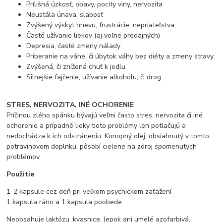
Prílišná úzkosť, obavy, pocity viny, nervozita
Neustála únava, slabosť
Zvýšený výskyt hnevu, frustrácie, nepriateľstva
Časté užívanie liekov (aj voľne predajných)
Depresia, časté zmeny nálady
Priberanie na váhe, či úbytok váhy bez diéty a zmeny stravy
Zvýšená, či znížená chuť k jedlu
Silnejšie fajčenie, užívanie alkoholu, či drog
STRES, NERVOZITA, INÉ OCHORENIE
Príčinou zlého spánku bývajú veľmi často stres, nervozita či iné
ochorenie a prípadné lieky tieto problémy len potlačujú a
nedochádza k ich odstráneniu. Konopný olej, obsiahnutý v tomto
potravinovom doplnku, pôsobí cielene na zdroj spomenutých
problémov.
Použitie
1-2 kapsule cez deň pri veľkom psychickom zaťažení
1 kapsula ráno a 1 kapsula poobede
Neobsahuje laktózu, kvasnice, lepok ani umelé azofarbivá.