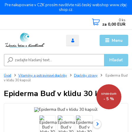
Pre nakupovanie v CZK prosím navštívte náš český webshop www.zks-
shop.cz.
0
ks
za
0,00 EUR
Menu
Hľadať
Úvod
Vitamíny a potravinové doplnky
Doplnky stravy
Epiderma Buď
v klidu 30 kapsúl
Epiderma Buď v klidu 30 kapsúl
17,00 EUR
- 5 %