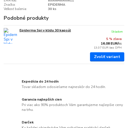
EAN kód:
8595648900611
Značka:
EPIDERMA
Veľkosť balenia:
30 ks
Podobné produkty
Epiderma Spi v klidu 30 kapsúl
Skladom
5 % zľava
16,08 EUR
/
ks
13,07 EUR
bez DPH
Zvoliť variant
Expedícia do 24 hodín
Tovar skladom odosielame najneskôr do 24 hodín.
Garancia najlepších cien
Pri viac ako 90% produktoch Vám garantujeme najlepšie ceny
na trhu.
Darček
Ku každej objednávke Vám pribalíme praktický darček.