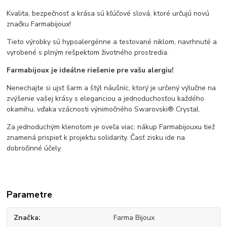
Kvalita, bezpečnosť a krása sú kľúčové slová, ktoré určujú novú
značku Farmabijoux!
Tieto výrobky sú hypoalergénne a testované niklom, navrhnuté a
vyrobené s plným rešpektom životného prostredia.
Farmabijoux je ideálne riešenie pre vašu alergiu!
Nenechajte si ujsť šarm a štýl náušníc, ktorý je určený výlučne na
zvýšenie vašej krásy s eleganciou a jednoduchosťou každého
okamihu, vďaka vzácnosti výnimočného Swarovski® Crystal.
Za jednoduchým klenotom je oveľa viac: nákup Farmabijouxu tiež
znamená prispieť k projektu solidarity. Časť zisku ide na
dobročinné účely.
Parametre
Značka
Farma Bijoux