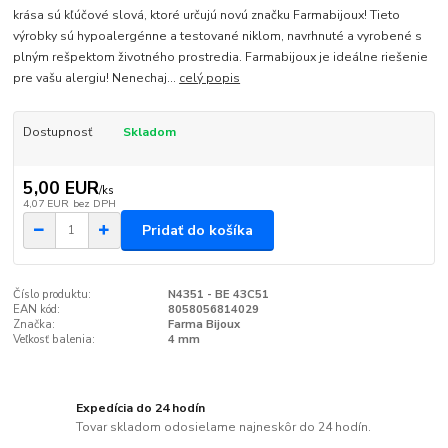
krása sú kľúčové slová, ktoré určujú novú značku Farmabijoux! Tieto
výrobky sú hypoalergénne a testované niklom, navrhnuté a vyrobené s
plným rešpektom životného prostredia. Farmabijoux je ideálne riešenie
pre vašu alergiu! Nenechaj...
celý popis
Dostupnosť
Skladom
5,00 EUR
/
ks
4,07 EUR
bez DPH
Pridať do košíka
Číslo produktu:
N4351 - BE 43C51
EAN kód:
8058056814029
Značka:
Farma Bijoux
Veľkosť balenia:
4 mm
Expedícia do 24 hodín
Tovar skladom odosielame najneskôr do 24 hodín.