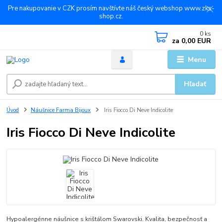
Pre nakupovanie v CZK prosím navštívte náš český webshop www.zks-
shop.cz.
0
ks
za
0,00 EUR
Menu
Hľadať
Úvod
Náušnice Farma Bijoux
Iris Fiocco Di Neve Indicolite
Iris Fiocco Di Neve Indicolite
Hypoalergénne náušnice s krištálom Swarovski. Kvalita, bezpečnosť a