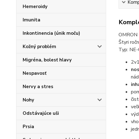
Kompl
Hemeroidy
Imunita
Komple
Inkontinencia (únik moču)
OMRON C10
Štyri roč
Kožný problém
Typ: NE
Migréna, bolesť hlavy
2v1
nos
Nespavosť
nád
inh
Nervy a stres
pom
čis
Nohy
veľ
Odstávajúce uši
výd
vho
Prsia
jed