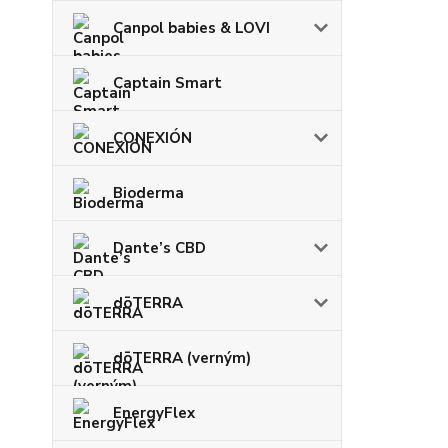
Canpol babies & LOVI
Captain Smart
CONEXIÓN
Bioderma
Dante’s CBD
dōTERRA
dōTERRA (verným)
EnergyFlex