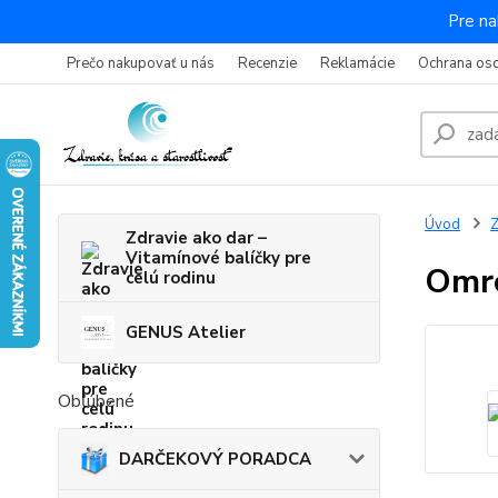
Pre na
Prečo nakupovať u nás
Recenzie
Reklamácie
Ochrana os
Úvod
Z
Zdravie ako dar –
Vitamínové balíčky pre
Omro
celú rodinu
GENUS Atelier
Obľúbené
DARČEKOVÝ PORADCA