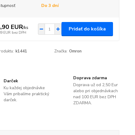
tupnosť
Do 3 dní
,90 EUR
/
ks
Pridať do košíka
89 EUR
bez DPH
roduktu:
k1441
Značka:
Omron
Doprava zdarma
Darček
Doprava už od 2,50 Eur
Ku každej objednávke
alebo pri objednávkach
Vám pribalíme praktický
nad 100 EUR bez DPH
darček.
ZDARMA.