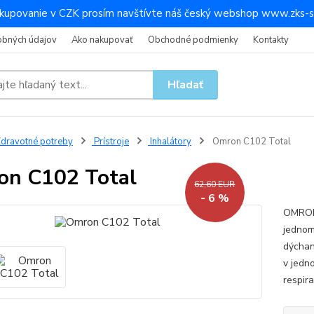
kupovanie v CZK prosím navštívte náš český webshop www.zks-s
obných údajov
Ako nakupovať
Obchodné podmienky
Kontakty
Hľadať
dravotné potreby
Prístroje
Inhalátory
Omron C102 Total
n C102 Total
62,60 EUR
- 6 %
OMRON 
jednom 
dýchan
v jedno
respir