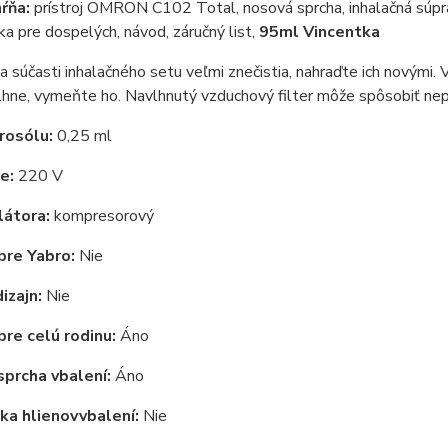
hŕňa:
prístroj OMRON C102 Total, nosová sprcha, inhalačná súpr
ka pre dospelých, návod, záručný list,
95ml Vincentka
 súčasti inhalačného setu veľmi znečistia, nahraďte ich novými. 
vlhne, vymeňte ho. Navlhnutý vzduchový filter môže spôsobiť nep
rosólu:
0,25 ml
ie:
220 V
látora:
kompresorový
pre Yabro:
Nie
izajn:
Nie
re celú rodinu:
Áno
sprcha v
balení:
Áno
ka hlienov
v
balení:
Nie