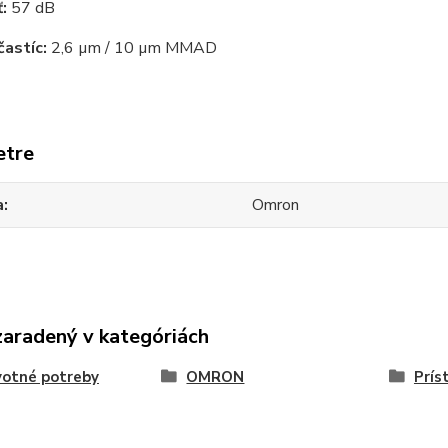
ť:
57 dB
častíc:
2,6 µm / 10 µm MMAD
etre
a
Omron
zaradený v kategóriách
votné potreby
OMRON
Prís