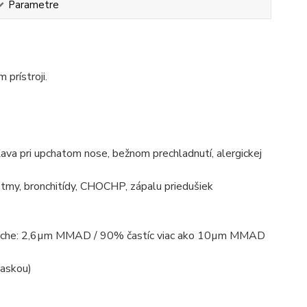
Parametre
prístroji.
úľava pri upchatom nose, bežnom prechladnutí, alergickej
 astmy, bronchitídy, CHOCHP, zápalu priedušiek
ej sprche: 2,6µm MMAD / 90% častíc viac ako 10µm MMAD
maskou)