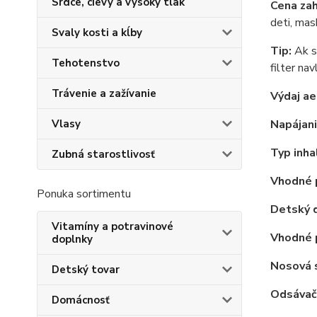
Srdce, cievy a vysoký tlak
Cena za
deti, mas
Svaly kosti a kĺby
Tip:
Ak sa
Tehotenstvo
filter na
Trávenie a zažívanie
Výdaj ae
Vlasy
Napájan
Typ inha
Zubná starostlivosť
Vhodné 
Ponuka sortimentu
Detský d
Vitamíny a potravinové
Vhodné p
doplnky
Nosová 
Detský tovar
Odsávač
Domácnosť