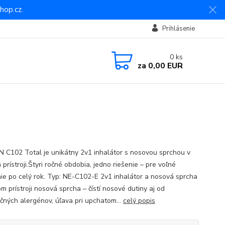
hop.cz.
Prihlásenie
0
ks
za
0,00 EUR
C102 Total je unikátny 2v1 inhalátor s nosovou sprchou v
prístroji.Štyri ročné obdobia, jedno riešenie – pre voľné
ie po celý rok. Typ: NE-C102-E 2v1 inhalátor a nosová sprcha
m prístroji nosová sprcha – čístí nosové dutiny aj od
ačných alergénov, úľava pri upchatom...
celý popis