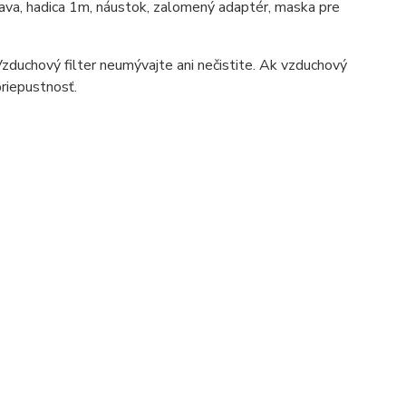
ava, hadica 1m, náustok, zalomený adaptér, maska pre
Vzduchový filter neumývajte ani nečistite. Ak vzduchový
riepustnosť.