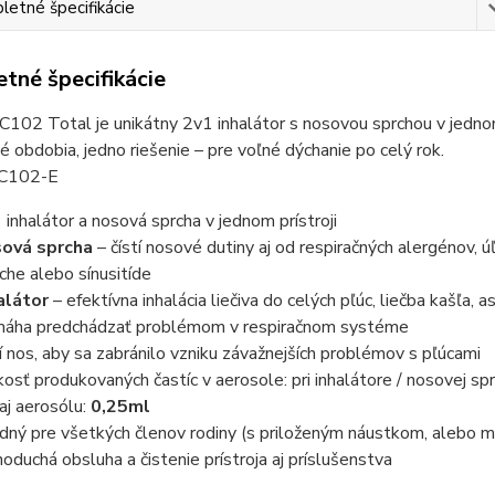
etné špecifikácie
tné špecifikácie
2 Total je unikátny 2v1 inhalátor s nosovou sprchou v jednom 
né obdobia, jedno riešenie – pre voľné dýchanie po celý rok.
-C102-E
 inhalátor a nosová sprcha v jednom prístroji
ová sprcha
– čístí nosové dutiny aj od respiračných alergénov, 
che alebo sínusitíde
alátor
– efektívna inhalácia liečiva do celých pľúc, liečba kašľa,
áha predchádzať problémom v respiračnom systéme
tí nos, aby sa zabránilo vzniku závažnejších problémov s pľúcami
kosť produkovaných častíc v aerosole: pri inhalátore / nosov
aj aerosólu:
0,25ml
dný pre všetkých členov rodiny (s priloženým náustkom, alebo 
noduchá obsluha a čistenie prístroja aj príslušenstva