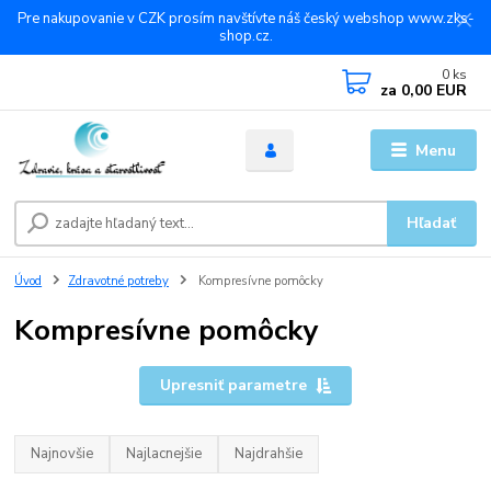
Pre nakupovanie v CZK prosím navštívte náš český webshop www.zks-
shop.cz.
0
ks
za
0,00 EUR
Menu
Hľadať
Úvod
Zdravotné potreby
Kompresívne pomôcky
Kompresívne pomôcky
Upresniť parametre
Najnovšie
Najlacnejšie
Najdrahšie