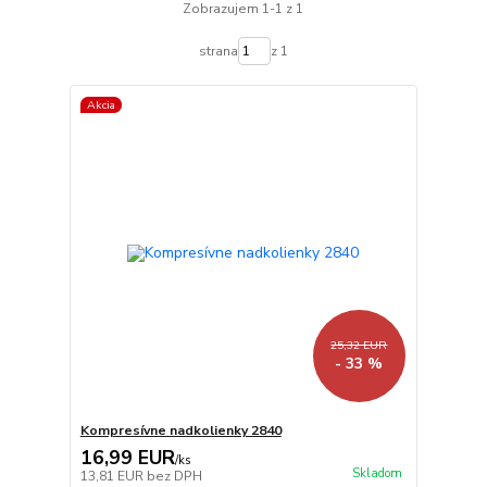
Zobrazujem 1-1 z 1
strana
z 1
Akcia
25,32 EUR
- 33 %
Kompresívne nadkolienky 2840
16,99 EUR
/
ks
Skladom
13,81 EUR
bez DPH