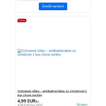
Zvoliť variant
Akcia
Ochranné rúško - antibakteriálne so striebrom 1
kus rôzne motívy
4,99 EUR
/
ks
Skladom
4,06 EUR
bez DPH