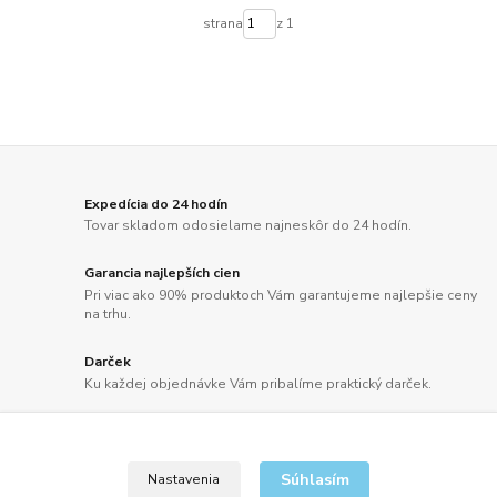
strana
z 1
Expedícia do 24 hodín
Tovar skladom odosielame najneskôr do 24 hodín.
Garancia najlepších cien
Pri viac ako 90% produktoch Vám garantujeme najlepšie ceny
na trhu.
Darček
Ku každej objednávke Vám pribalíme praktický darček.
Doprava zdarma
Doprava už od 2,50 Eur alebo pri objednávkach nad 100 EUR
bez DPH ZDARMA.
Súhlasím
Nastavenia