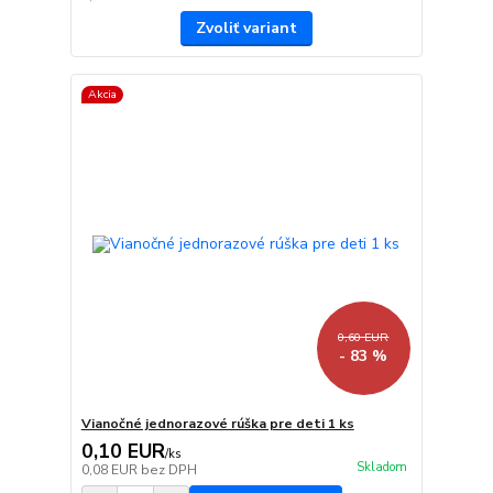
Zvoliť variant
Akcia
0,60 EUR
- 83 %
Vianočné jednorazové rúška pre deti 1 ks
0,10 EUR
/
ks
Skladom
0,08 EUR
bez DPH