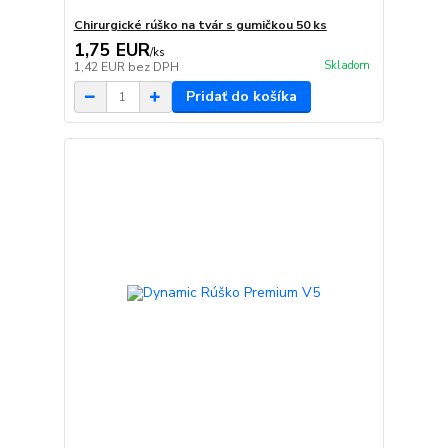
Chirurgické rúško na tvár s gumičkou 50 ks
1,75 EUR
/
ks
Skladom
1,42 EUR
bez DPH
Pridať do košíka