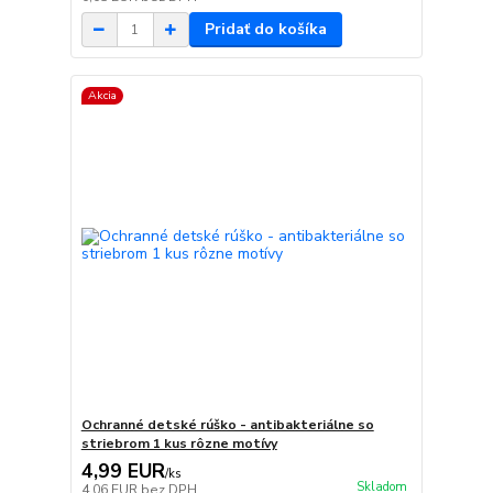
Pridať do košíka
Akcia
Ochranné detské rúško - antibakteriálne so
striebrom 1 kus rôzne motívy
4,99 EUR
/
ks
Skladom
4,06 EUR
bez DPH