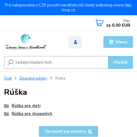
Pre nakupovanie v CZK prosím navštívte náš český webshop www.zks-
shop.cz.
0
ks
za
0,00 EUR
Menu
Hľadať
Úvod
Zdravotné potreby
Rúška
Rúška
Rúška pre deti
Rúška pre dospelých
Upresniť parametre