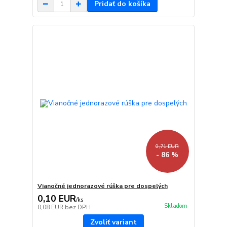
Pridať do košíka
0,71 EUR
- 86 %
Vianočné jednorazové rúška pre dospelých
0,10 EUR
/
ks
Skladom
0,08 EUR
bez DPH
Zvoliť variant