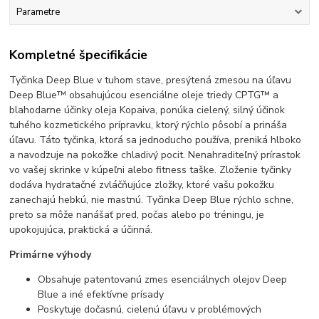
Parametre
Kompletné špecifikácie
Tyčinka Deep Blue v tuhom stave, presýtená zmesou na úľavu
Deep Blue™ obsahujúcou esenciálne oleje triedy CPTG™ a
blahodarne účinky oleja Kopaiva, ponúka cielený, silný účinok
tuhého kozmetického prípravku, ktorý rýchlo pôsobí a prináša
úľavu. Táto tyčinka, ktorá sa jednoducho používa, preniká hlboko
a navodzuje na pokožke chladivý pocit. Nenahraditeľný prírastok
vo vašej skrinke v kúpeľni alebo fitness taške. Zloženie tyčinky
dodáva hydratačné zvláčňujúce zložky, ktoré vašu pokožku
zanechajú hebkú, nie mastnú. Tyčinka Deep Blue rýchlo schne,
preto sa môže nanášať pred, počas alebo po tréningu, je
upokojujúca, praktická a účinná.
Primárne výhody
Obsahuje patentovanú zmes esenciálnych olejov Deep
Blue a iné efektívne prísady
Poskytuje dočasnú, cielenú úľavu v problémových