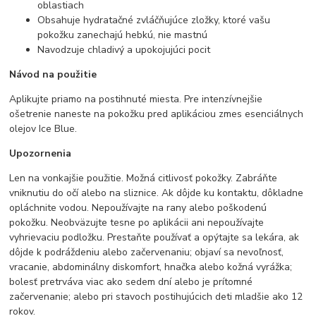
oblastiach
Obsahuje hydratačné zvláčňujúce zložky, ktoré vašu
pokožku zanechajú hebkú, nie mastnú
Navodzuje chladivý a upokojujúci pocit
Návod na použitie
Aplikujte priamo na postihnuté miesta. Pre intenzívnejšie
ošetrenie naneste na pokožku pred aplikáciou zmes esenciálnych
olejov Ice Blue.
Upozornenia
Len na vonkajšie použitie. Možná citlivosť pokožky. Zabráňte
vniknutiu do očí alebo na sliznice. Ak dôjde ku kontaktu, dôkladne
opláchnite vodou. Nepoužívajte na rany alebo poškodenú
pokožku. Neobväzujte tesne po aplikácii ani nepoužívajte
vyhrievaciu podložku. Prestaňte používať a opýtajte sa lekára, ak
dôjde k podráždeniu alebo začervenaniu; objaví sa nevoľnosť,
vracanie, abdominálny diskomfort, hnačka alebo kožná vyrážka;
bolesť pretrváva viac ako sedem dní alebo je prítomné
začervenanie; alebo pri stavoch postihujúcich deti mladšie ako 12
rokov.