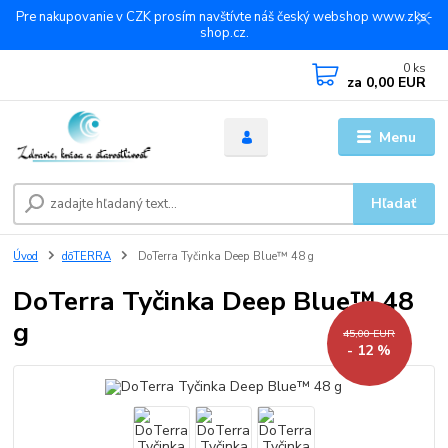
Pre nakupovanie v CZK prosím navštívte náš český webshop www.zks-
shop.cz.
0
ks
za
0,00 EUR
Menu
Hľadať
Úvod
dōTERRA
DoTerra Tyčinka Deep Blue™ 48 g
DoTerra Tyčinka Deep Blue™ 48
g
45,00 EUR
- 12 %