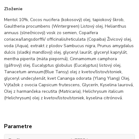
Zloženie
Mentol 10%, Cocos nucifera (kokosový) olej, tapiokový škrob,
Gaultheria procumbens (Wintergreen) Listový olej, Helianthus
annuus (slnečnicový) vosk zo semien, Copaifera
coriacea/langsdorffii/ officinalis/reticulata (Copaiba) Živicový olej,
voda (Aqua), extrakt z plodov Sambucus nigra, Prunus amygdalus
dulcis (sladký mandľový) olej, glyceryl laurát, glyceryl kaprylát,
mentha piperita (mäta pieporná), Cinnamomum camphora
(gáfrový) olej, Eucalyptus globulus (Eucalyptus) listový olej,
Tanacetum annuum(Blue Tansy) olej z kvetov/listov/stoniek,
glyceryl undecylenát, kvet Cananga odorata (Ylang Ylang) Olej,
Výťažok z ovocia Capsicum frutescens, Glycerín, Kyselina laurová,
Olej z harmančeka recutita (Matricaria), Helichrysum italicum
(Helichrysum) olej z kvetov/listov/stoniek, kyselina citrónová.
Parametre