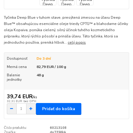
Tyčinka Deep Blue v tuhom stave, presýtená zmesou na úľavu Deep
Blue™ obsahujúcou esenciálne oleje triedy CPTG™ a blahodarne účinky
oleja Kopaiva, ponúka cielený, silný účinok tuhého kozmetického
prípravku, ktorý rýchlo pôsobí a prináša úľavu. Táto tyčinka, ktorá sa
jednoducho používa, preniká hlbok...
celý popis
Dostupnosť
Do 3 dní
Merná cena
82,79 EUR / 100 g
Balenie
48 g
jednotky
39,74 EUR
/
ks
32,31 EUR
bez DPH
Pridať do košíka
Číslo produktu:
60213108
Značka:
doTERRA