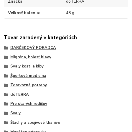
Značka
doTERRA
Veľkosť balenia
48 g
Tovar zaradený v kategóriách
DARČEKOVÝ PORADCA
Migréna, bolesť hlavy
Svaly kosti a kĺby
Športová medicína
Zdravotné potreby
dōTERRA
Pre starých rodičov
Svaly
Šlachy a spojivové tkanivo
Masážne prípravky