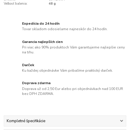
Veľkosť balenia:
48 g
Expedícia do 24 hodín
Tovar skladom odosielame najneskôr do 24 hodín.
Garancia najlepších cien
Pri viac ako 90% produktoch Vám garantujeme najlepšie ceny
na trhu.
Darček
Ku každej objednávke Vám pribalíme praktický darček.
Doprava zdarma
Doprava už od 2,50 Eur alebo pri objednávkach nad 100 EUR
bez DPH ZDARMA.
Kompletné špecifikácie