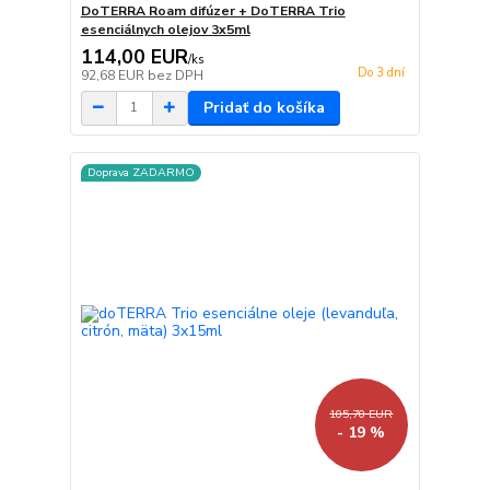
DoTERRA Roam difúzer + DoTERRA Trio
esenciálnych olejov 3x5ml
114,00 EUR
/
ks
Do 3 dní
92,68 EUR
bez DPH
Pridať do košíka
Doprava ZADARMO
105,70 EUR
- 19 %