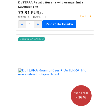
DoTERRA Petal diffuser + wild orange 5ml +
Lavender 5ml
73,31 EUR
/
ks
Do 3 dní
59,60 EUR
bez DPH
Pridať do košíka
Doprava ZADARMO
136,34 EUR
- 16 %