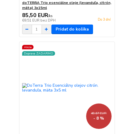
doTERRA Trio esenciálne oleje (levanduľa, citrón,
mäta) 3x15ml
85,50 EUR
/
ks
Do 3 dní
69,51 EUR
bez DPH
Pridať do košíka
Akcia
Doprava ZADARMO
48,67 EUR
- 8 %