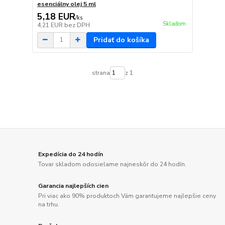
esenciálny olej 5 ml
5,18 EUR
/
ks
Skladom
4,21 EUR
bez DPH
Pridať do košíka
strana
z 1
Expedícia do 24 hodín
Tovar skladom odosielame najneskôr do 24 hodín.
Garancia najlepších cien
Pri viac ako 90% produktoch Vám garantujeme najlepšie ceny
na trhu.