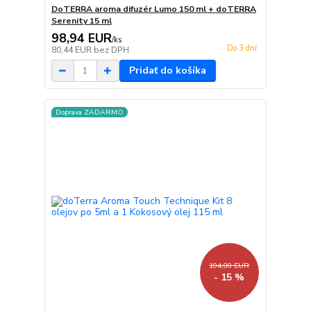
DoTERRA aroma difuzér Lumo 150 ml + doTERRA
Serenity 15 ml
98,94 EUR
/
ks
Do 3 dní
80,44 EUR
bez DPH
Pridať do košíka
Doprava ZADARMO
194,00 EUR
- 15 %