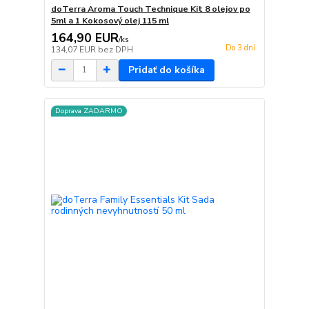
doTerra Aroma Touch Technique Kit 8 olejov po
5ml a 1 Kokosový olej 115 ml
164,90 EUR
/
ks
Do 3 dní
134,07 EUR
bez DPH
Pridať do košíka
Doprava ZADARMO