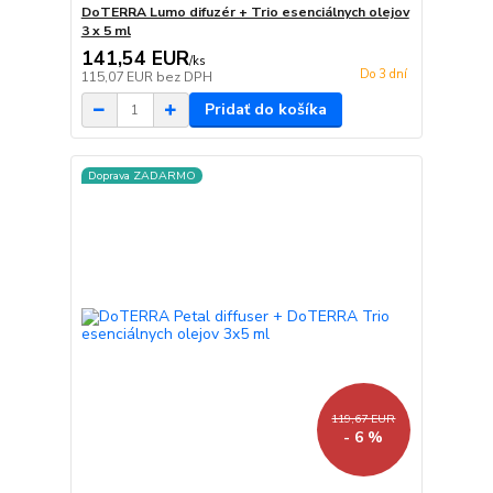
DoTERRA Lumo difuzér + Trio esenciálnych olejov
3 x 5 ml
141,54 EUR
/
ks
Do 3 dní
115,07 EUR
bez DPH
Pridať do košíka
Doprava ZADARMO
119,67 EUR
- 6 %