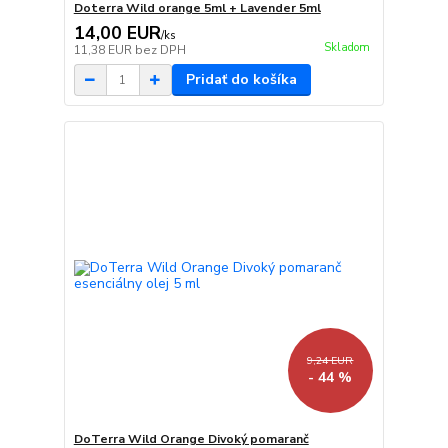
Doterra Wild orange 5ml + Lavender 5ml
14,00 EUR
/
ks
Skladom
11,38 EUR
bez DPH
Pridať do košíka
9,24 EUR
- 44 %
DoTerra Wild Orange Divoký pomaranč