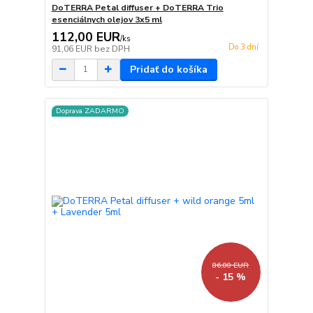
DoTERRA Petal diffuser + DoTERRA Trio
esenciálnych olejov 3x5 ml
112,00 EUR
/
ks
Do 3 dní
91,06 EUR
bez DPH
Pridať do košíka
Doprava ZADARMO
86,00 EUR
- 15 %