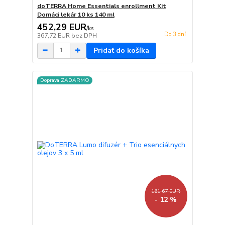
doTERRA Home Essentials enrollment Kit
Domáci lekár 10 ks 140 ml
452,29 EUR
/
ks
Do 3 dní
367,72 EUR
bez DPH
Pridať do košíka
Doprava ZADARMO
161,67 EUR
- 12 %