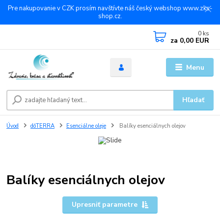
Pre nakupovanie v CZK prosím navštívte náš český webshop www.zks-
shop.cz.
0
ks
za
0,00 EUR
Menu
Hľadať
Úvod
dōTERRA
Esenciálne oleje
Balíky esenciálnych olejov
Balíky esenciálnych olejov
Upresniť parametre