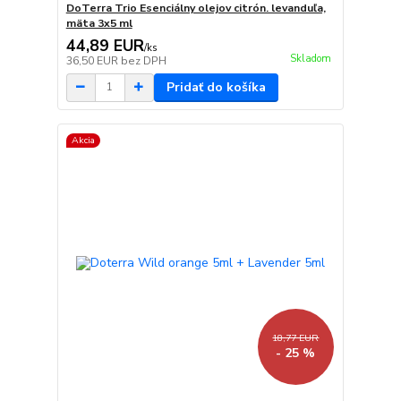
DoTerra Trio Esenciálny olejov citrón. levanduľa,
mäta 3x5 ml
44,89 EUR
/
ks
Skladom
36,50 EUR
bez DPH
Pridať do košíka
Akcia
18,77 EUR
- 25 %