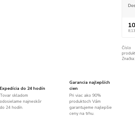
Dos
10
8,1
Číslo
produkt
Značka:
Garancia najlepších
Expedícia do 24 hodín
cien
Tovar skladom
Pri viac ako 90%
odosielame najneskôr
produktoch Vám
do 24 hodín.
garantujeme najlepšie
ceny na trhu.