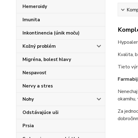
Hemeroidy
Kompl
Imunita
Komple
Inkontinencia (únik moču)
Hypoaler
Kožný problém
Kvalita, 
Migréna, bolesť hlavy
Tieto výr
Nespavosť
Farmabij
Nervy a stres
Nenechajt
okamihu,
Nohy
Za jednod
Odstávajúce uši
dobročinn
Prsia