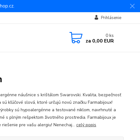
hop.cz.
Prihlásenie
0
ks
za
0,00 EUR
m
ergénne náušnice s krištálom Swarovski. Kvalita, bezpečnosť
a sú kľúčové slová, ktoré určujú novú značku Farmabijoux!
výrobky sú hypoalergénne a testované niklom, navrhnuté a
né s plným rešpektom životného prostredia. Farmabijoux je
 riešenie pre vašu alergiu! Nenechaj...
celý popis