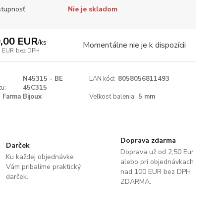
tupnosť
Nie je skladom
,00 EUR
/
ks
Momentálne nie je k dispozícii
3 EUR
bez DPH
N45315 - BE
EAN kód:
8058056811493
u:
45C315
Farma Bijoux
Veľkosť balenia:
5 mm
Doprava zdarma
Darček
Doprava už od 2,50 Eur
Ku každej objednávke
alebo pri objednávkach
Vám pribalíme praktický
nad 100 EUR bez DPH
darček.
ZDARMA.