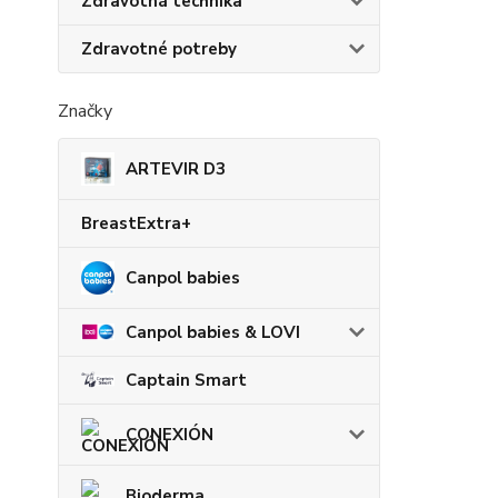
Zdravotná technika
Zdravotné potreby
Značky
ARTEVIR D3
BreastExtra+
Canpol babies
Canpol babies & LOVI
Captain Smart
CONEXIÓN
Bioderma