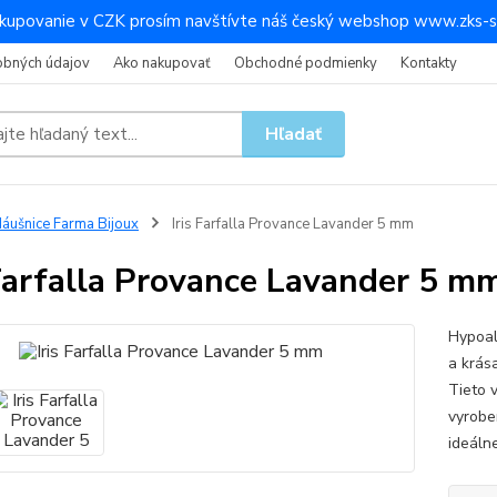
kupovanie v CZK prosím navštívte náš český webshop www.zks-s
obných údajov
Ako nakupovať
Obchodné podmienky
Kontakty
Hľadať
áušnice Farma Bijoux
Iris Farfalla Provance Lavander 5 mm
 Farfalla Provance Lavander 5 m
Hypoal
a krás
Tieto 
vyrobe
ideálne