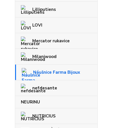
Lilliputiens
LOVI
Mercator rukavice
Milaniwood
Náušnice Farma Bijoux
nefdesante
NEURINU
NUTRICIUS