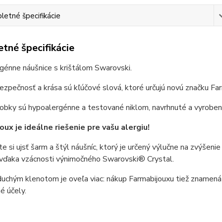
etné špecifikácie
tné špecifikácie
génne náušnice s krištálom Swarovski.
bezpečnosť a krása sú kľúčové slová, ktoré určujú novú značku Fa
obky sú hypoalergénne a testované niklom, navrhnuté a vyroben
oux je ideálne riešenie pre vašu alergiu!
e si ujsť šarm a štýl náušníc, ktorý je určený výlučne na zvýšen
 vďaka vzácnosti výnimočného Swarovski® Crystal.
uchým klenotom je oveľa viac: nákup Farmabijouxu tiež znamená pr
é účely.