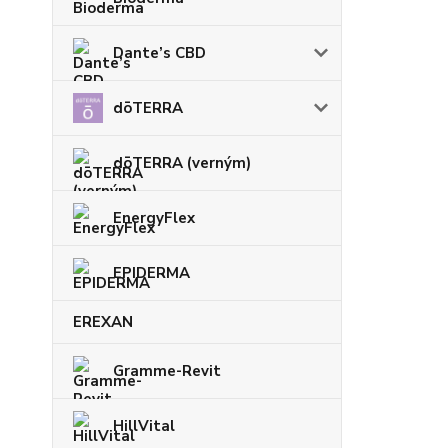
Dante’s CBD
dōTERRA
dōTERRA (verným)
EnergyFlex
EPIDERMA
EREXAN
Gramme-Revit
HillVital