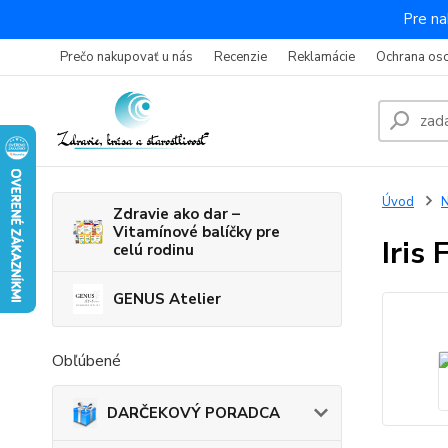
Pre na
Prečo nakupovať u nás
Recenzie
Reklamácie
Ochrana os
Úvod
N
Zdravie ako dar –
Vitamínové balíčky pre
Iris
celú rodinu
GENUS Atelier
Obľúbené
DARČEKOVÝ PORADCA