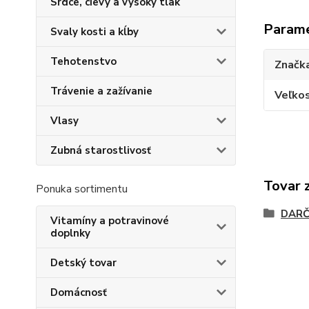
Srdce, cievy a vysoký tlak
Param
Svaly kosti a kĺby
Tehotenstvo
Značk
Trávenie a zažívanie
Veľkos
Vlasy
Zubná starostlivosť
Tovar 
Ponuka sortimentu
DARČ
Vitamíny a potravinové
doplnky
Detský tovar
Domácnosť