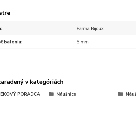
etre
a
Farma Bijoux
ť balenia
5 mm
zaradený v kategóriách
EKOVÝ PORADCA
Náušnice
Náuš