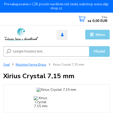
Pre nakupovanie v CZK prosím navštívte náš český webshop www.zks-
shop.cz.
0
ks
za
0,00 EUR
Menu
Hľadať
Úvod
Náušnice Farma Bijoux
Xirius Crystal 7,15 mm
Xirius Crystal 7,15 mm