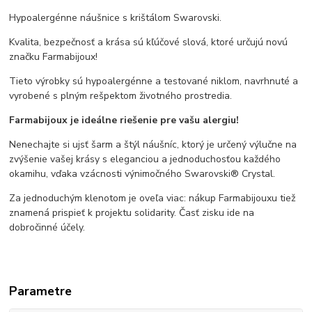
Hypoalergénne náušnice s krištálom Swarovski.
Kvalita, bezpečnosť a krása sú kľúčové slová, ktoré určujú novú
značku Farmabijoux!
Tieto výrobky sú hypoalergénne a testované niklom, navrhnuté a
vyrobené s plným rešpektom životného prostredia.
Farmabijoux je ideálne riešenie pre vašu alergiu!
Nenechajte si ujsť šarm a štýl náušníc, ktorý je určený výlučne na
zvýšenie vašej krásy s eleganciou a jednoduchosťou každého
okamihu, vďaka vzácnosti výnimočného Swarovski® Crystal.
Za jednoduchým klenotom je oveľa viac: nákup Farmabijouxu tiež
znamená prispieť k projektu solidarity. Časť zisku ide na
dobročinné účely.
Parametre