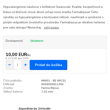
Hypoalergénne náušnice s krištálom Swarovski. Kvalita, bezpečnosť a
krása sú kľúčové slová, ktoré určujú novú značku Farmabijoux! Tieto
výrobky sú hypoalergénne a testované niklom, navrhnuté a vyrobené s
plným rešpektom životného prostredia. Farmabijoux je ideálne riešenie
pre vašu alergiu! Nenechaj...
celý popis
Dostupnosť
Skladom
10,00 EUR
/
ks
8,13 EUR
bez DPH
Pridať do košíka
Číslo produktu:
N6601 - BE 66C01
EAN kód:
8058056811394
Značka:
Farma Bijoux
Veľkosť balenia:
7,15 mm
Expedícia do 24 hodín