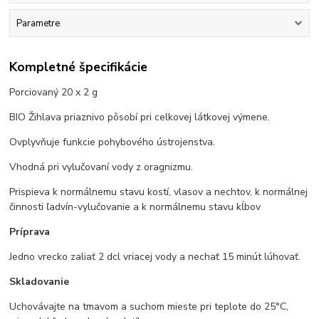
Parametre
Kompletné špecifikácie
Porciovaný 20 x 2 g
BIO Žihlava priaznivo pôsobí pri celkovej látkovej výmene.
Ovplyvňuje funkcie pohybového ústrojenstva.
Vhodná pri vylučovaní vody z oragnizmu.
Prispieva k normálnemu stavu kostí, vlasov a nechtov, k normálnej
činnosti ľadvín-vylučovanie a k normálnemu stavu kĺbov
Príprava
Jedno vrecko zaliať 2 dcl vriacej vody a nechať 15 minút lúhovať.
Skladovanie
Uchovávajte na tmavom a suchom mieste pri teplote do 25°C,