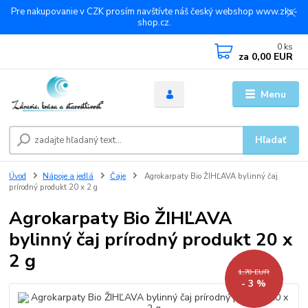
Pre nakupovanie v CZK prosím navštívte náš český webshop www.zks-
shop.cz.
0
ks
za
0,00 EUR
Menu
Hľadať
Úvod
Nápoje a jedlá
Čaje
Agrokarpaty Bio ŽIHĽAVA bylinný čaj
prírodný produkt 20 x 2 g
Agrokarpaty Bio ŽIHĽAVA
bylinný čaj prírodný produkt 20 x
2 g
1,70 EUR
- 3 %