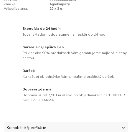
Značka:
Agrokarpaty
Veľkosť balenia:
20 x 2 g
Expedícia do 24 hodín
Tovar skladom odosielame najneskôr do 24 hodín.
Garancia najlepších cien
Pri viac ako 90% produktoch Vám garantujeme najlepšie ceny
na trhu.
Darček
Ku každej objednávke Vám pribalíme praktický darček.
Doprava zdarma
Doprava už od 2,50 Eur alebo pri objednávkach nad 100 EUR
bez DPH ZDARMA.
Kompletné špecifikácie