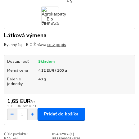
Látková výmena
Bylinný čaj - BIO Žihľava
celý popis
Dostupnosť
Skladom
Merná cena
4,12 EUR / 100 g
Balenie
40 g
jednotky
1,65 EUR
/
ks
1,39 EUR
bez DPH
Pridať do košíka
Číslo produktu:
054329G-(1)
EAN kód:
8588000054329