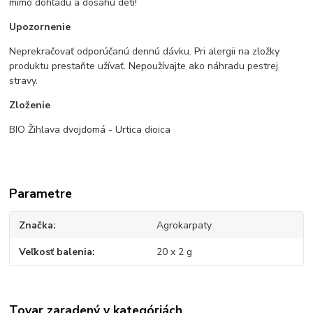
mimo dohľadu a dosahu detí!
Upozornenie
Neprekračovať odporúčanú dennú dávku. Pri alergii na zložky
produktu prestaňte užívať. Nepoužívajte ako náhradu pestrej
stravy.
Zloženie
BIO Žihlava dvojdomá - Urtica dioica
Parametre
Značka
Agrokarpaty
Veľkosť balenia
20 x 2 g
Tovar zaradený v kategóriách