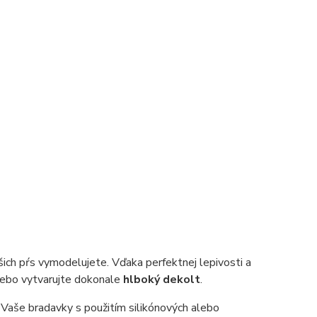
šich pŕs vymodelujete. Vďaka perfektnej lepivosti a
alebo vytvarujte dokonale
hlboký dekolt
.
Vaše bradavky s použitím silikónových alebo