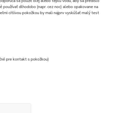
odporúča sa použiť olej alebo teplú vodu, aby sa predišlo
dné používať dlhodobo (napr. cez noc) alebo opakovane na
eľmi citlivou pokožkou by mali najprv vyskúšať malý test
čné pre kontakt s pokožkou)