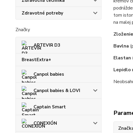
Zdravotná technika
krémov či
podrážden
Zdravotné potreby
tom istom
na malej 
Značky
Zloženi
ARTEVIR D3
Bavlna
(
Elastan
BreastExtra+
Lepidlo 
Canpol babies
Neobsahuj
Canpol babies & LOVI
Captain Smart
Param
CONEXIÓN
Značk