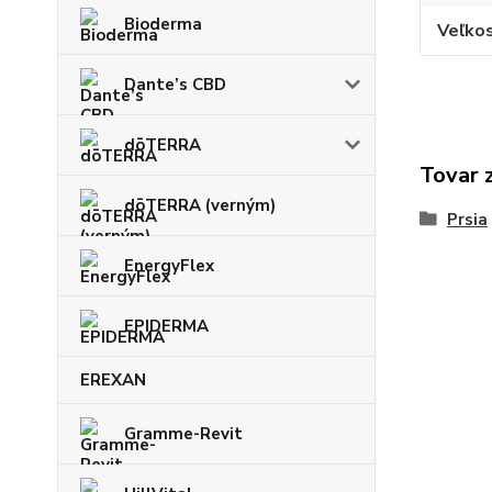
Bioderma
Veľkos
Dante’s CBD
dōTERRA
Tovar 
dōTERRA (verným)
Prsia
EnergyFlex
EPIDERMA
EREXAN
Gramme-Revit