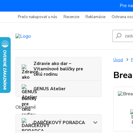
Pre na
Prečo nakupovať u nás
Recenzie
Reklamácie
Ochrana os
Úvod
P
Zdravie ako dar –
Vitamínové balíčky pre
Brea
celú rodinu
GENUS Atelier
Obľúbené
DARČEKOVÝ PORADCA