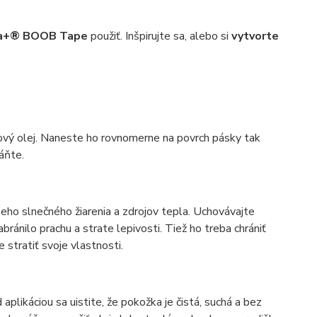
ra+® BOOB Tape
použiť. Inšpirujte sa, alebo si
vytvorte
elový olej. Naneste ho rovnomerne na povrch pásky tak
áňte.
ho slnečného žiarenia a zdrojov tepla. Uchovávajte
ánilo prachu a strate lepivosti. Tiež ho treba chrániť
stratiť svoje vlastnosti.
likáciou sa uistite, že pokožka je čistá, suchá a bez