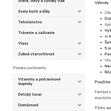
Srdce, cievy a vysoký tlak
Výhody
Svaly kosti a kĺby
Zdv
Do
Tehotenstvo
Apl
Vyt
Trávenie a zažívanie
Je
Še
Vlasy
5 m
Zubná starostlivosť
Per
Vho
Nev
Ponuka sortimentu
Rô
Vitamíny a potravinové
Použitie
doplnky
Fantázii
Detský tovar
elastici
Domácnosť
Pásku ap