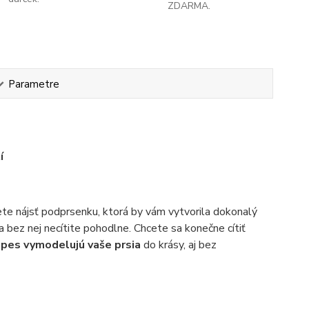
ZDARMA.
Parametre
í
iete nájsť podprsenku, ktorá by vám vytvorila dokonalý
sa bez nej necítite pohodlne. Chcete sa konečne cítiť
es vymodelujú vaše prsia
do krásy, aj bez