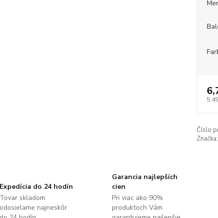
Mer
Bal
Far
6,
5,4
Číslo p
Značka:
Garancia najlepších
Expedícia do 24 hodín
cien
Tovar skladom
Pri viac ako 90%
odosielame najneskôr
produktoch Vám
do 24 hodín.
garantujeme najlepšie