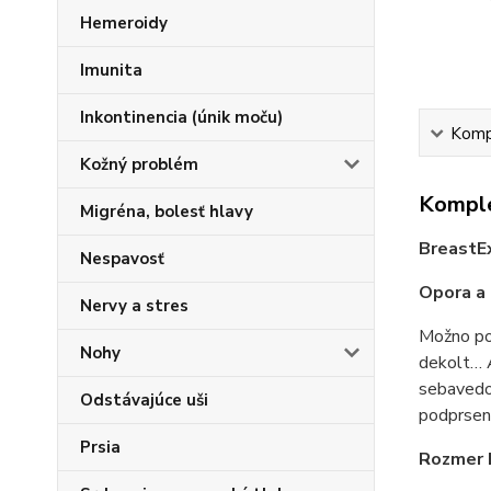
Hemeroidy
Imunita
Inkontinencia (únik moču)
Kompl
Kožný problém
Komple
Migréna, bolesť hlavy
BreastEx
Nespavosť
Opora a 
Nervy a stres
Možno p
Nohy
dekolt… A
sebavedom
Odstávajúce uši
podprsen
Prsia
Rozmer 