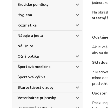
jednorazo
Erotické pomôcky
Na obráz
Hygiena
vlastný 
Kozmetika
Nápoje a jedlá
Odstáne
Náušnice
Ak je vaš
aby sa do
Očná optika
Skladov
Športová medicína
Skladova
Športová výživa
mimo dosa
pred vlhk
Starostlivosť o zuby
Upozorn
Veterinárne prípravky
Pásku nep