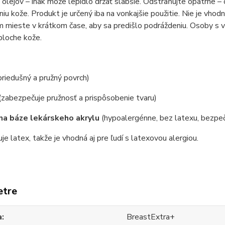
 olejov – inak môže lepidlo držať slabšie. Odstraňujte opatrne – 
iu kože. Produkt je určený iba na vonkajšie použitie. Nie je vho
 mieste v krátkom čase, aby sa predišlo podráždeniu. Osoby s v
ploche kože.
e
priedušný a pružný povrch)
(zabezpečuje pružnosť a prispôsobenie tvaru)
na báze lekárskeho akrylu
(hypoalergénne, bez latexu, bezpe
e latex, takže je vhodná aj pre ľudí s latexovou alergiou.
etre
a
BreastExtra+