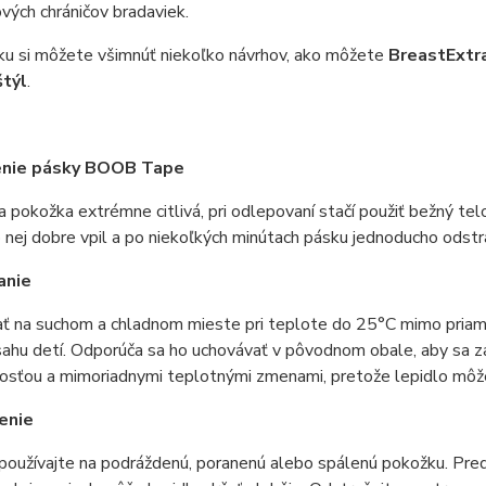
vých chráničov bradaviek.
ku si môžete všimnúť niekoľko návrhov, ako môžete
BreastExt
štýl
.
nie pásky BOOB Tape
a pokožka extrémne citlivá, pri odlepovaní stačí použiť bežný t
 nej dobre vpil a po niekoľkých minútach pásku jednoducho odstr
anie
ť na suchom a chladnom mieste pri teplote do 25°C mimo priame
hu detí. Odporúča sa ho uchovávať v pôvodnom obale, aby sa zabr
osťou a mimoriadnymi teplotnými zmenami, pretože lepidlo môže 
enie
oužívajte na podráždenú, poranenú alebo spálenú pokožku. Pred ap