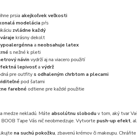
ihne prsia
akejkoľvek veľkosti
konalá modelácia
pŕs
ikáciu
zvládne každý
váraje
krásny dekolt
hypoalergénna
a
neobsahuje latex
trné
s nežné k pleti
etrový návin
vydrží aj na viacero použití
fektná lepivosť
a
výdrž
dná pre outfity
s odhaleným chrbtom a plecami
iditeľné
pod šatami
zne farebné
odtiene pre každé použitie
 sa medze nekladú. Máte
absolútnu slobodu
v tom, aký tvar Va
te BOOB Tape Vás nič neobmedzuje. Vytvorte
push-up efekt
, 
likujte
na suchú pokožku
, zbavenú krémov či makeupu. Chráňte 