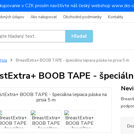
kupovanie v CZK prosím navštívte náš český webshop www.zks-s
obných údajov
Ako nakupovať
Obchodné podmienky
Kontakty
Hľadať
rsia
BreastExtra+ BOOB TAPE - špeciálna lepiaca páska na prsia 5 m
stExtra+ BOOB TAPE - špeciálna
Nevi
Breast
podpor
Dos