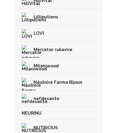
HillVital
Lilliputiens
LOVI
Mercator rukavice
Milaniwood
Náušnice Farma Bijoux
nefdesante
NEURINU
NUTRICIUS