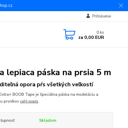
hop.cz.
Prihlásenie
0
ks
za
0,00 EUR
 lepiaca páska na prsia 5 m
diteľná opora pŕs všetkých veľkostí
Extra+ BOOB Tape je špeciálna páska na modeláciu a
u prsníkov
celý popis
tupnosť
Skladom