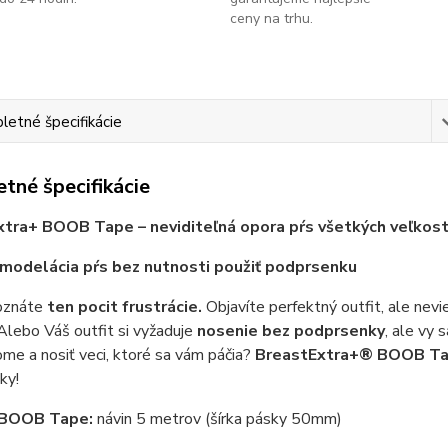
ceny na trhu.
etné špecifikácie
tné špecifikácie
tra+ BOOB Tape – neviditeľná opora pŕs všetkých veľkost
modelácia pŕs bez nutnosti použiť podprsenku
oznáte
ten pocit frustrácie.
Objavíte perfektný outfit, ale nev
lebo Váš outfit si vyžaduje
nosenie bez podprsenky
, ale vy 
e a nosiť veci, ktoré sa vám páčia?
BreastExtra+® BOOB Tap
ky!
BOOB Tape:
návin 5 metrov (šírka pásky 50mm)