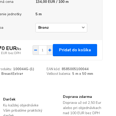
ná cena
134,00 EUR / 100 m
enie jednotky
5 m
ba
70 EUR
/
ks
Pridať do košíka
5 EUR
bez DPH
roduktu:
100044G-(1)
EAN kód:
8585005100044
BreastExtra+
Veľkosť balenia:
5 m x 50 mm
Doprava zdarma
Darček
Doprava už od 2,50 Eur
Ku každej objednávke
alebo pri objednávkach
Vám pribalíme praktický
nad 100 EUR bez DPH
darček.