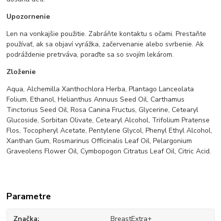
Upozornenie
Len na vonkajšie použitie. Zabráňte kontaktu s očami. Prestaňte
používať, ak sa objaví vyrážka, začervenanie alebo svrbenie. Ak
podráždenie pretrváva, poraďte sa so svojím lekárom.
Zloženie
Aqua, Alchemilla Xanthochlora Herba, Plantago Lanceolata
Folium, Ethanol, Helianthus Annuus Seed Oil, Carthamus
Tinctorius Seed Oil, Rosa Canina Fructus, Glycerine, Cetearyl
Glucoside, Sorbitan Olivate, Cetearyl Alcohol, Trifolium Pratense
Flos, Tocopheryl Acetate, Pentylene Glycol, Phenyl Ethyl Alcohol,
Xanthan Gum, Rosmarinus Officinalis Leaf Oil, Pelargonium
Graveolens Flower Oil, Cymbopogon Citratus Leaf Oil, Citric Acid.
Parametre
Značka
BreastExtra+