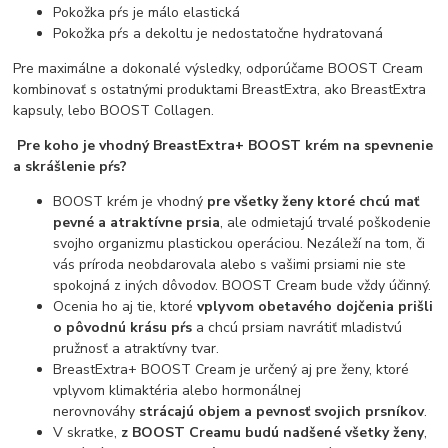
Pokožka pŕs je málo elastická
Pokožka pŕs a dekoltu je nedostatočne hydratovaná
Pre maximálne a dokonalé výsledky, odporúčame BOOST Cream
kombinovať s ostatnými produktami BreastExtra, ako BreastExtra
kapsuly, lebo BOOST Collagen.
Pre koho je vhodný BreastExtra+ BOOST krém na spevnenie
a skrášlenie pŕs?
BOOST krém je vhodný
pre všetky ženy ktoré chcú mať
pevné a atraktívne prsia
, ale odmietajú trvalé poškodenie
svojho organizmu plastickou operáciou. Nezáleží na tom, či
vás príroda neobdarovala alebo s vašimi prsiami nie ste
spokojná z iných dôvodov. BOOST Cream bude vždy účinný.
Ocenia ho aj tie, ktoré
vplyvom obetavého dojčenia prišli
o pôvodnú krásu pŕs
a chcú prsiam navrátiť mladistvú
pružnosť a atraktívny tvar.
BreastExtra+ BOOST Cream je určený aj pre ženy, ktoré
vplyvom klimaktéria alebo hormonálnej
nerovnováhy
strácajú objem a pevnosť svojich prsníkov
.
V skratke,
z BOOST Creamu budú nadšené všetky ženy
,