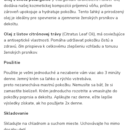
dodáva našej kozmetickej kompozícii príjemnú vôňu, pričom
zároveň upokojuje a hydratuje pokožku. Tento ľahký a prirodzený
olej je ideálny pre spevnenie a zjemnenie ženských prsníkov a
dekoltu.
Olej z listov citrónovej trávy
(Citratus Leaf Oil), má osviežujúce
a antiseptické vlastnosti. Pomáha udržiavať pokožku čistú a
zdravú, čím prispieva k celkovému zlepšeniu vzhľadu a tonusu
ženských prsníkov.
Použitie
Použitie je veľmi jednoduché a nezaberie vám viac ako 3 minúty
denne. Jemný krém sa ľahko a rýchlo vstrebáva,
preto nezanecháva mastnú pokožku. Nemusíte sa báť, že si
zamastíte bielizeň. Krém jednoducho rozotrite a vmasírujte do
pokožky poprsia a dekoltu. Aplikujte raz denne, ešte lepšie
výsledky získate, ak ho použijete 2x denne.
Skladovanie
Skladujte na chladnom a suchom mieste. Uchovávajte ho mimo
dosahu detí.