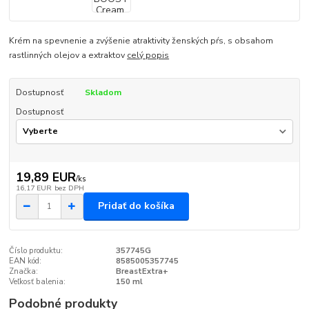
Krém na spevnenie a zvýšenie atraktivity ženských pŕs, s obsahom
rastlinných olejov a extraktov
celý popis
Dostupnosť
Skladom
Dostupnosť
19,89 EUR
/
ks
16,17 EUR
bez DPH
Pridať do košíka
Číslo produktu:
357745G
EAN kód:
8585005357745
Značka:
BreastExtra+
Veľkosť balenia:
150 ml
Podobné produkty