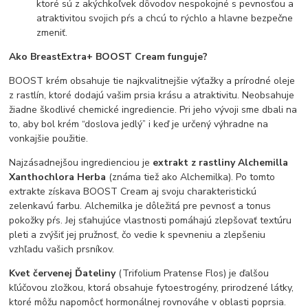
ktoré sú z akýchkoľvek dôvodov nespokojné s pevnosťou a
atraktivitou svojich pŕs a chcú to rýchlo a hlavne bezpečne
zmeniť.
Ako BreastExtra+ BOOST Cream funguje?
BOOST krém obsahuje tie najkvalitnejšie výťažky a prírodné oleje
z rastlín, ktoré dodajú vašim prsia krásu a atraktivitu. Neobsahuje
žiadne škodlivé chemické ingrediencie. Pri jeho vývoji sme dbali na
to, aby bol krém “doslova jedlý” i keď je určený výhradne na
vonkajšie použitie.
Najzásadnejšou ingredienciou je
extrakt z rastliny Alchemilla
Xanthochlora Herba
(známa tiež ako Alchemilka). Po tomto
extrakte získava BOOST Cream aj svoju charakteristickú
zelenkavú farbu. Alchemilka je dôležitá pre pevnosť a tonus
pokožky pŕs. Jej sťahujúce vlastnosti pomáhajú zlepšovať textúru
pleti a zvýšiť jej pružnosť, čo vedie k spevneniu a zlepšeniu
vzhľadu vašich prsníkov.
Kvet červenej Ďateliny
(Trifolium Pratense Flos) je ďalšou
kľúčovou zložkou, ktorá obsahuje fytoestrogény, prirodzené látky,
ktoré môžu napomôcť hormonálnej rovnováhe v oblasti poprsia.