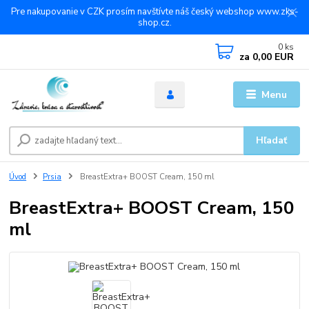
Pre nakupovanie v CZK prosím navštívte náš český webshop www.zks-
shop.cz.
0
ks
za
0,00 EUR
Menu
Hľadať
Úvod
Prsia
BreastExtra+ BOOST Cream, 150 ml
BreastExtra+ BOOST Cream, 150
ml