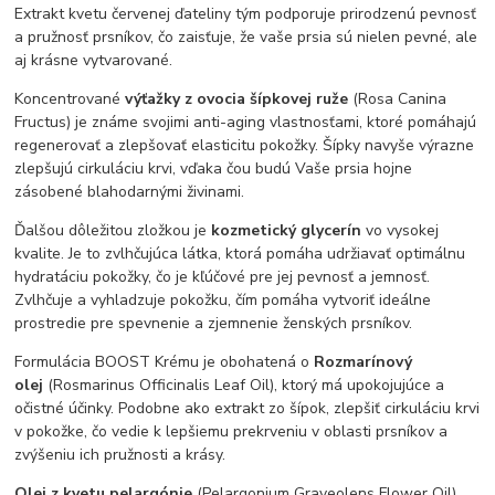
Extrakt kvetu červenej ďateliny tým podporuje prirodzenú pevnosť
a pružnosť prsníkov, čo zaisťuje, že vaše prsia sú nielen pevné, ale
aj krásne vytvarované.
Koncentrované
výťažky z ovocia šípkovej ruže
(Rosa Canina
Fructus) je známe svojimi anti-aging vlastnosťami, ktoré pomáhajú
regenerovať a zlepšovať elasticitu pokožky. Šípky navyše výrazne
zlepšujú cirkuláciu krvi, vďaka čou budú Vaše prsia hojne
zásobené blahodarnými živinami.
Ďalšou dôležitou zložkou je
kozmetický glycerín
vo vysokej
kvalite. Je to zvlhčujúca látka, ktorá pomáha udržiavať optimálnu
hydratáciu pokožky, čo je kľúčové pre jej pevnosť a jemnosť.
Zvlhčuje a vyhladzuje pokožku, čím pomáha vytvoriť ideálne
prostredie pre spevnenie a zjemnenie ženských prsníkov.
Formulácia BOOST Krému je obohatená o
Rozmarínový
olej
(Rosmarinus Officinalis Leaf Oil), ktorý má upokojujúce a
očistné účinky. Podobne ako extrakt zo šípok, zlepšiť cirkuláciu krvi
v pokožke, čo vedie k lepšiemu prekrveniu v oblasti prsníkov a
zvýšeniu ich pružnosti a krásy.
Olej z kvetu pelargónie
(Pelargonium Graveolens Flower Oil)