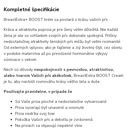
Kompletné špecifikácie
BreastExtra+ BOOST krém sa postará o krásu vašich pŕs
Krása a atraktivita poprsia je pre ženy veľmi dôležitá. Nie každá
žena je ale so vzhľadom svojich pŕs dokonale spokojná. Príčiny
nedostatočnej atraktivity ženských pŕs môžu byť veľmi rozmanité.
Od externých vplyvov, ako je fajčenie a zlý životný štýl, cez obetu
v podobe materstva až po prirodzené hormonálne výkyvy
súvisiace s vekom.
Nech sú dôvody
nespokojnosti s pevnosťou, atraktivitou,
alebo tvarom Vašich pŕs akékoľvek,
BreastExtra BOOST Cream
je tu, aby nastolil rovnováhu krásy vášho tela a duše.
Používajte pravidelne, v prípade že
Sú Vaše prsia ploché a nedostatočne vytvarované
Prsia vyzerajú byť unavené a ovisnuté
Prsia nedržia svoj tvar
Pokožka Vašich pŕs a dekoltu je zvrásnená
Na prsiach sa objavujú nepekné strie