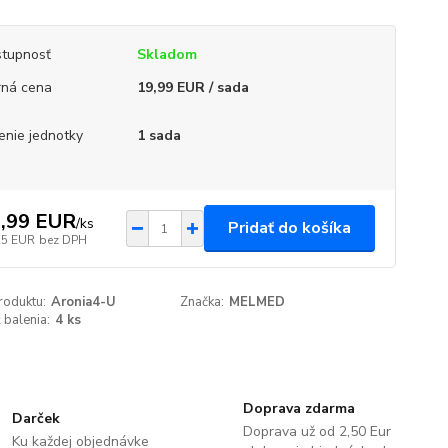
tupnosť
Skladom
ná cena
19,99 EUR / sada
enie jednotky
1 sada
,99 EUR
/
ks
Pridať do košíka
25 EUR
bez DPH
roduktu:
Aronia4-U
Značka:
MELMED
 balenia:
4 ks
Doprava zdarma
Darček
Doprava už od 2,50 Eur
Ku každej objednávke