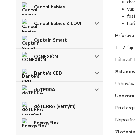
dra
Canpol babies
váp
fos
hor
Canpol babies & LOVI
Príprava
Captain Smart
1 - 2 čaj
CONEXIÓN
Lúhovať 
Skladov
Dante’s CBD
Uchováva
dōTERRA
Upozorn
dōTERRA (verným)
Pri alerg
Nepoužíva
EnergyFlex
Zloženi