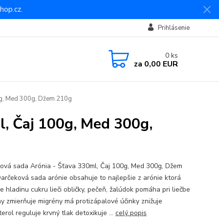
hop.cz.
Prihlásenie
0
ks
za
0,00 EUR
0g, Med 300g, Džem 210g
l, Čaj 100g, Med 300g,
ová sada Arónia - Šťava 330ml, Čaj 100g, Med 300g, Džem
arčeková sada arónie obsahuje to najlepšie z arónie ktorá
e hladinu cukru lieči obličky, pečeň, žalúdok pomáha pri liečbe
ny zmierňuje migrény má protizápalové účinky znižuje
erol reguluje krvný tlak detoxikuje ...
celý popis