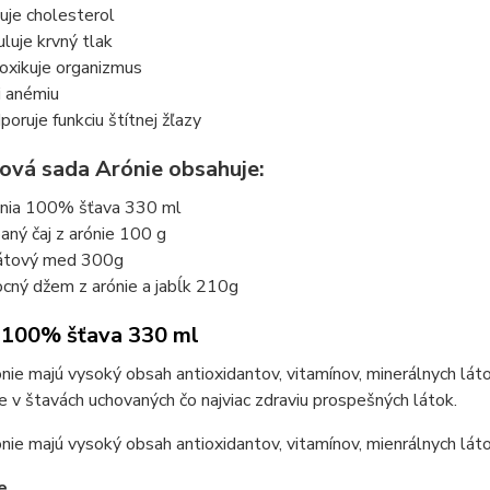
žuje cholesterol
uluje krvný tlak
oxikuje organizmus
či anémiu
poruje funkciu štítnej žľazy
ová sada Arónie obsahuje:
nia 100% šťava 330 ml
aný čaj z arónie 100 g
átový med 300g
cný džem z arónie a jabĺk 210g
 100% šťava 330 ml
nie majú vysoký obsah antioxidantov, vitamínov, minerálnych látok
e v štavách uchovaných čo najviac zdraviu prospešných látok.
nie majú vysoký obsah antioxidantov, vitamínov, mienrálnych látok
e