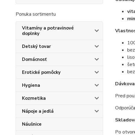
vit
Ponuka sortimentu
min
Vitamíny a potravinové
Vlastno
doplnky
100
Detský tovar
bez
lis
Domácnosť
šet
bez
Erotické pomôcky
Dávkova
Hygiena
Pred použ
Kozmetika
Odporúča
Nápoje a jedlá
Skladov
Náušnice
Po otvore