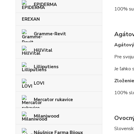
EPIDERMA
100% suš
EREXAN
Agáto
Gramme-Revit
Agátov
HillVital
Pre svoju
Lilliputiens
Je ľahko s
Zloženi
LOVI
100% sl
Mercator rukavice
Milaniwood
Ovocný
Slovenský
Náušnice Farma Bijoux