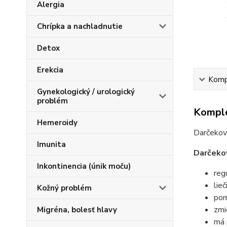
Alergia
Chrípka a nachladnutie
Detox
Erekcia
Kompl
Gynekologický / urologický
problém
Komple
Hemeroidy
Darčekov
Imunita
Darčekov
Inkontinencia (únik moču)
reg
lie
Kožný problém
pom
zmi
Migréna, bolesť hlavy
má 