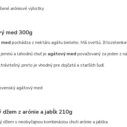
ené aróniové výlistky
vý med 300g
ý med
pochádza z nektáru agátu bieleho. Má svetlú, žltozelenkav
 jemnú a lahodnú chuť je
agátový med
považovaný za jeden z na
tráviteľný, preto je vhodný pre dojčatá a starších ľudí.
e
ovenský agátový med
 džem z arónie a jabĺk 210g
 džem s neobyčajnou kombináciou chuti arónie a jablka