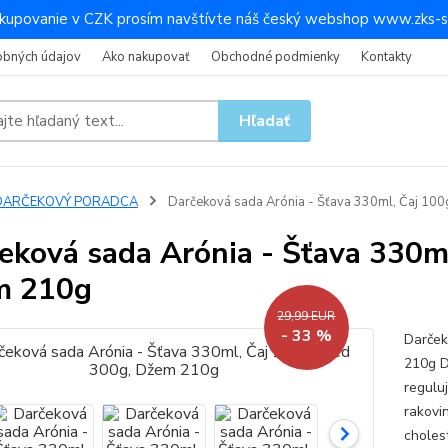
kupovanie v CZK prosím navštívte náš český webshop www.zks-s
obných údajov
Ako nakupovať
Obchodné podmienky
Kontakty
Hľadať
DARČEKOVÝ PORADCA
Darčeková sada Arónia - Šťava 330ml, Čaj 10
eková sada Arónia - Šťava 330m
m 210g
29,99 EUR
- 33 %
Darček
210g D
reguluj
rakovi
cholest