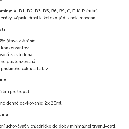
amíny:
A, B1, B2, B3, B5, B6, B9, C, E, K, P (rutín)
erály:
vápnik, draslík, železo, jód, zinok, mangán
sti
% šťava z Arónie
 konzervantov
ovaná za studena
rne pasterizovaná
 pridaného cukru a farbív
nie
itím pretrepať.
né denné dávkovanie: 2x 25ml
anie
ní uchovávať v chladničke do doby minimálnej trvanlivosti.