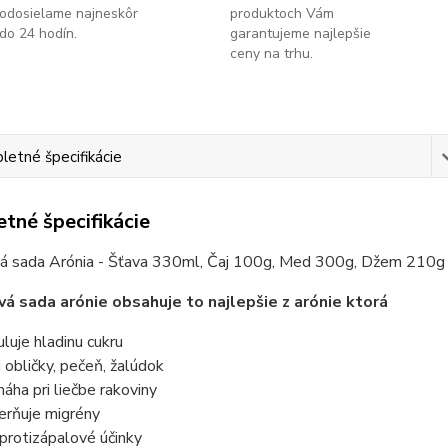
odosielame najneskôr
produktoch Vám
do 24 hodín.
garantujeme najlepšie
ceny na trhu.
etné špecifikácie
tné špecifikácie
á sada Arónia - Šťava 330ml, Čaj 100g, Med 300g, Džem 210g
á sada arónie obsahuje to najlepšie z arónie ktorá
uluje hladinu cukru
či obličky, pečeň, žalúdok
áha pri liečbe rakoviny
erňuje migrény
protizápalové účinky