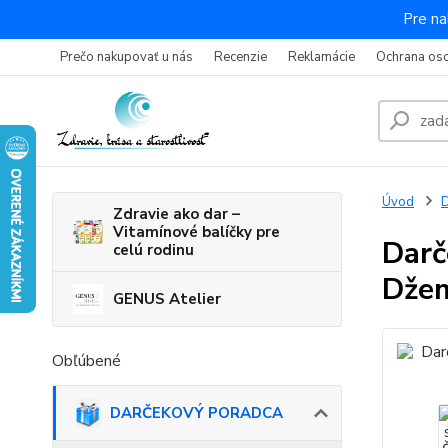
Pre na
Prečo nakupovať u nás
Recenzie
Reklamácie
Ochrana os
Úvod
Zdravie ako dar –
Vitamínové balíčky pre
Darč
celú rodinu
Dže
GENUS Atelier
Obľúbené
DARČEKOVÝ PORADCA