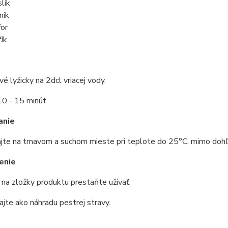
slík
nik
for
čík
ové lyžicky na 2dcl vriacej vody.
10 - 15 minút
anie
jte na tmavom a suchom mieste pri teplote do 25°C, mimo dohľa
enie
ii na zložky produktu prestaňte užívať.
jte ako náhradu pestrej stravy.
e