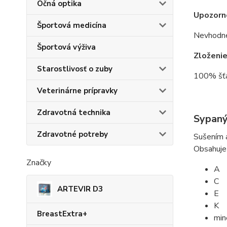
Očná optika
Upozorn
Športová medicína
Nevhodné 
Športová výživa
Zloženi
Starostlivosť o zuby
100% šťa
Veterinárne prípravky
Zdravotná technika
Sypaný 
Zdravotné potreby
Sušením a
Obsahuje
Značky
A
C
ARTEVIR D3
E
K
BreastExtra+
min