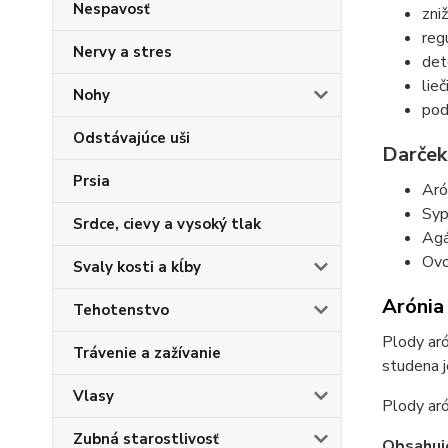
Nespavosť
zni
reg
Nervy a stres
det
lie
Nohy
pod
Odstávajúce uši
Darček
Prsia
Aró
Syp
Srdce, cievy a vysoký tlak
Ag
Ovo
Svaly kosti a kĺby
Arónia
Tehotenstvo
Plody aró
Trávenie a zažívanie
studena j
Vlasy
Plody aró
Zubná starostlivosť
Obsahuj