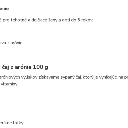
enie
pre tehotné a dojčiace ženy a deti do 3 rokov.
e
va z arónie
čaj z arónie 100 g
róniových výliskov získavame sypaný čaj, ktorý je vynikajúci na po
 vitamíny
erálne látky