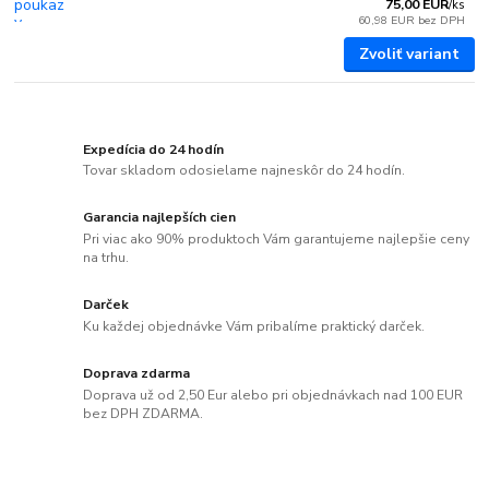
75,00 EUR
/
ks
60,98 EUR
bez DPH
Zvoliť variant
Expedícia do 24 hodín
Tovar skladom odosielame najneskôr do 24 hodín.
Garancia najlepších cien
Pri viac ako 90% produktoch Vám garantujeme najlepšie ceny
na trhu.
Darček
Ku každej objednávke Vám pribalíme praktický darček.
Doprava zdarma
Doprava už od 2,50 Eur alebo pri objednávkach nad 100 EUR
bez DPH ZDARMA.