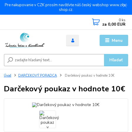
Pre nakupovanie v CZK prosím navštívte náš český webshop www.zks-
shop.cz.
0
ks
za
0,00 EUR
Menu
Hľadať
Úvod
DARČEKOVÝ PORADCA
Darčekový poukaz v hodnote 10€
Darčekový poukaz v hodnote 10€