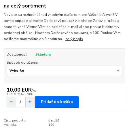
na celý sortiment
Neviete sa rozhodnúť nad vhodným darčekom pre Vašich blízkych? V
tomto prípade si zvoľte Darčekový poukaz v e-shope Zdravie, krása a
starostlivosť. Vieme Vám ho zaslať na e-mail alebo poslať kuriérom v
ozdobnej obálke. Hodnota Darčekového poukazu je 10€. Poukaz Vám
pošleme maximálne do 3 hodín na...
celý popis
Dostupnosť
Skladom
Spôsob doručenia
10,00 EUR
/
ks
8,13 EUR
bez DPH
Pridať do košíka
Číslo produktu:
dar_10
Hodnota:
10€