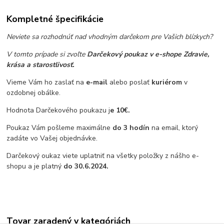
Kompletné špecifikácie
Neviete sa rozhodnúť nad vhodným darčekom pre Vašich blízkych?
V tomto prípade si zvoľte
Darčekový poukaz v e-shope Zdravie,
krása a starostlivosť.
Vieme Vám ho zaslať na
e-mail
alebo poslať
kuriérom
v
ozdobnej obálke.
Hodnota Darčekového poukazu j
e 10€.
Poukaz Vám pošleme maximálne
do 3 hodín
na email, ktorý
zadáte vo Vašej objednávke.
Darčekový oukaz viete uplatniť na všetky položky z nášho e-
shopu a je platný
do 30.6.2024
.
Tovar zaradený v kategóriách