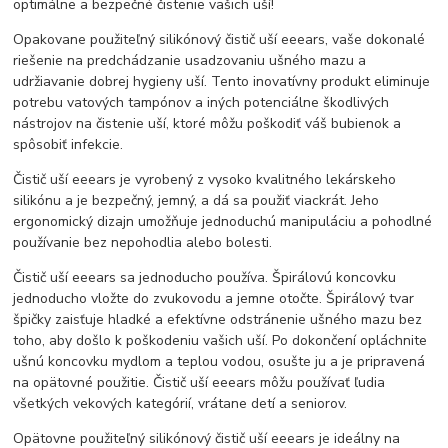
optimálne a bezpečné čistenie vašich uší!
Opakovane použiteľný silikónový čistič uší eeears, vaše dokonalé
riešenie na predchádzanie usadzovaniu ušného mazu a
udržiavanie dobrej hygieny uší. Tento inovatívny produkt eliminuje
potrebu vatových tampónov a iných potenciálne škodlivých
nástrojov na čistenie uší, ktoré môžu poškodiť váš bubienok a
spôsobiť infekcie.
Čistič uší eeears je vyrobený z vysoko kvalitného lekárskeho
silikónu a je bezpečný, jemný, a dá sa použiť viackrát. Jeho
ergonomický dizajn umožňuje jednoduchú manipuláciu a pohodlné
používanie bez nepohodlia alebo bolesti.
Čistič uší eeears sa jednoducho používa. Špirálovú koncovku
jednoducho vložte do zvukovodu a jemne otočte. Špirálový tvar
špičky zaisťuje hladké a efektívne odstránenie ušného mazu bez
toho, aby došlo k poškodeniu vašich uší. Po dokončení opláchnite
ušnú koncovku mydlom a teplou vodou, osušte ju a je pripravená
na opätovné použitie. Čistič uší eeears môžu používať ľudia
všetkých vekových kategórií, vrátane detí a seniorov.
Opätovne použiteľný silikónový čistič uší eeears je ideálny na