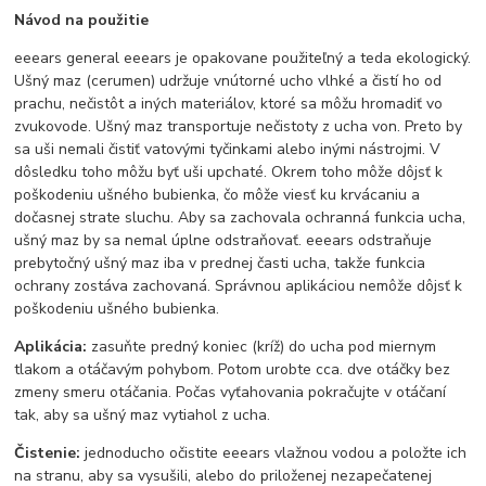
Návod na použitie
eeears general eeears je opakovane použiteľný a teda ekologický.
Ušný maz (cerumen) udržuje vnútorné ucho vlhké a čistí ho od
prachu, nečistôt a iných materiálov, ktoré sa môžu hromadiť vo
zvukovode. Ušný maz transportuje nečistoty z ucha von. Preto by
sa uši nemali čistiť vatovými tyčinkami alebo inými nástrojmi. V
dôsledku toho môžu byť uši upchaté. Okrem toho môže dôjsť k
poškodeniu ušného bubienka, čo môže viesť ku krvácaniu a
dočasnej strate sluchu. Aby sa zachovala ochranná funkcia ucha,
ušný maz by sa nemal úplne odstraňovať. eeears odstraňuje
prebytočný ušný maz iba v prednej časti ucha, takže funkcia
ochrany zostáva zachovaná. Správnou aplikáciou nemôže dôjsť k
poškodeniu ušného bubienka.
Aplikácia:
zasuňte predný koniec (kríž) do ucha pod miernym
tlakom a otáčavým pohybom. Potom urobte cca. dve otáčky bez
zmeny smeru otáčania. Počas vyťahovania pokračujte v otáčaní
tak, aby sa ušný maz vytiahol z ucha.
Čistenie:
jednoducho očistite eeears vlažnou vodou a položte ich
na stranu, aby sa vysušili, alebo do priloženej nezapečatenej