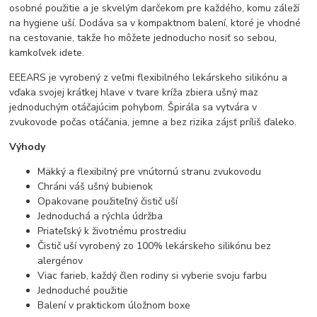
osobné použitie a je skvelým darčekom pre každého, komu záleží
na hygiene uší. Dodáva sa v kompaktnom balení, ktoré je vhodné
na cestovanie, takže ho môžete jednoducho nosiť so sebou,
kamkoľvek idete.
EEEARS je vyrobený z veľmi flexibilného lekárskeho silikónu a
vďaka svojej krátkej hlave v tvare kríža zbiera ušný maz
jednoduchým otáčajúcim pohybom. Špirála sa vytvára v
zvukovode počas otáčania, jemne a bez rizika zájsť príliš ďaleko.
Výhody
Mäkký a flexibilný pre vnútornú stranu zvukovodu
Chráni váš ušný bubienok
Opakovane použiteľný čistič uší
Jednoduchá a rýchla údržba
Priateľský k životnému prostrediu
Čistič uší vyrobený zo 100% lekárskeho silikónu bez
alergénov
Viac farieb, každý člen rodiny si vyberie svoju farbu
Jednoduché použitie
Balení v praktickom úložnom boxe