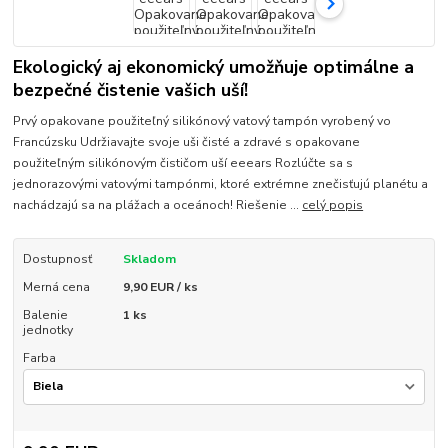
Ekologický aj ekonomický umožňuje optimálne a
bezpečné čistenie vašich uší!
Prvý opakovane použiteľný silikónový vatový tampón vyrobený vo
Francúzsku Udržiavajte svoje uši čisté a zdravé s opakovane
použiteľným silikónovým čističom uší eeears Rozlúčte sa s
jednorazovými vatovými tampónmi, ktoré extrémne znečisťujú planétu a
nachádzajú sa na plážach a oceánoch! Riešenie ...
celý popis
Dostupnosť
Skladom
Merná cena
9,90 EUR / ks
Balenie
1 ks
jednotky
Farba