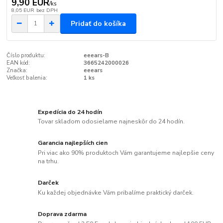
9,90 EUR
/
ks
8,05 EUR
bez DPH
Pridať do košíka
Číslo produktu:
eeears-B
EAN kód:
3665242000026
Značka:
eeears
Veľkosť balenia:
1 ks
Expedícia do 24 hodín
Tovar skladom odosielame najneskôr do 24 hodín.
Garancia najlepších cien
Pri viac ako 90% produktoch Vám garantujeme najlepšie ceny
na trhu.
Darček
Ku každej objednávke Vám pribalíme praktický darček.
Doprava zdarma