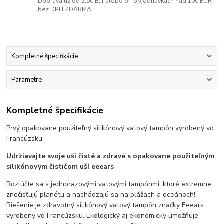
Doprava už od 2,50 Eur alebo pri objednávkach nad 100 EUR
bez DPH ZDARMA.
Kompletné špecifikácie
Parametre
Kompletné špecifikácie
Prvý opakovane použiteľný silikónový vatový tampón vyrobený vo
Francúzsku
Udržiavajte svoje uši čisté a zdravé s opakovane použiteľným
silikónovým čističom uší eeears
Rozlúčte sa s jednorazovými vatovými tampónmi, ktoré extrémne
znečisťujú planétu a nachádzajú sa na plážach a oceánoch!
Riešenie je zdravotný silikónový vatový tampón značky Eeears
vyrobený vo Francúzsku. Ekologický aj ekonomický umožňuje