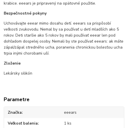
krabice. eeears je pripravený na opätovné použitie.
Bezpečnostné pokyny
Uchovávajte eeear mimo dosahu detí. eeears sa prispôsobí
veľkosti zvukovodu. Nemal by sa používať u detí mladších ako 5
rokov. Deti staršie ako 5 rokov by mali používať eeear len pod
dohľadom dospelej osoby. Nemali by ste používať eeears: ak máte
zápal/zápal stredného ucha, poranenia chronickou bolesťou ucha
trpia inými chorobami uší.
Zloženie
Lekársky silikón
Parametre
Značka
eeears
Veľkosť balenia
1 ks