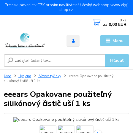
Pre nakupovanie v CZK prosím navštívte náš český webshop www.zks-
shop.cz.
0
ks
za
0,00 EUR
Menu
Hľadať
Úvod
Hygiena
Vatové tyčinky
eeears Opakovane použiteľný
silikónový čistič uší 1 ks
eeears Opakovane použiteľný
silikónový čistič uší 1 ks