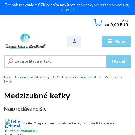
Pre nakupovanie v CZK prosím navštívte náš český webshop www.zks-
shop.cz.
0
ks
za
0,00 EUR
Menu
Hľadať
Úvod
Starostlivosť o zuby
Medzizubná starostlivosť
Medzizubné
kefky
Medzizubné kefky
Najpredávanejšie
TePe Original medzizubné kefky 0,6 mm 8 ks sáčok
1.
Skladom