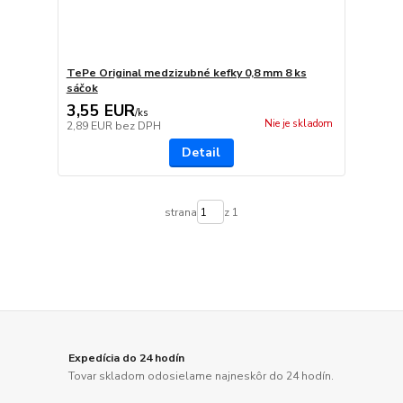
TePe Original medzizubné kefky 0,8 mm 8 ks
sáčok
3,55 EUR
/
ks
Nie je skladom
2,89 EUR
bez DPH
Detail
strana
z 1
Expedícia do 24 hodín
Tovar skladom odosielame najneskôr do 24 hodín.