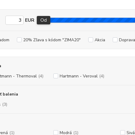
EUR
Od
adom
20% Zľava s kódom "ZIMA20"
Akcia
Doprav
a
tmann - Thermoval
(4)
Hartmann - Veroval
(4)
ť balenia
s
(3)
vená
(1)
Modrá
(1)
Sivá