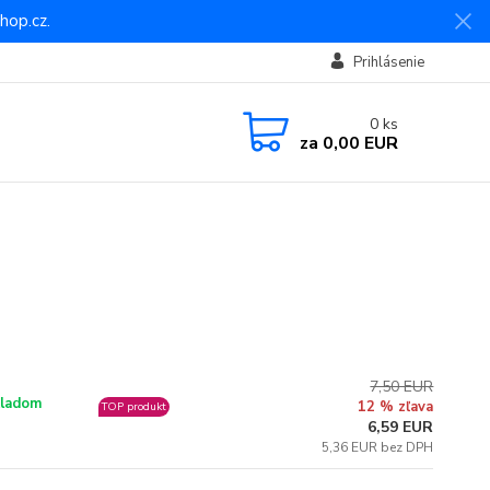
hop.cz.
Prihlásenie
0
ks
za
0,00 EUR
7,50 EUR
ladom
12 % zľava
TOP produkt
6,59 EUR
5,36 EUR bez DPH