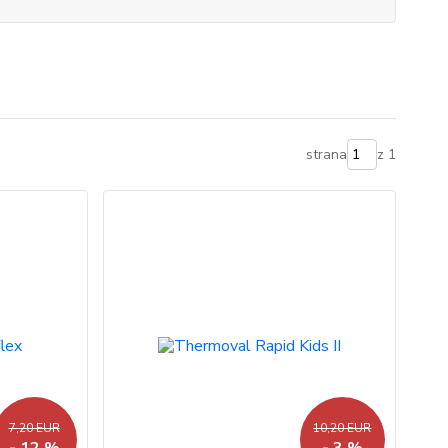
strana
z 1
7,20 EUR
10,20 EUR