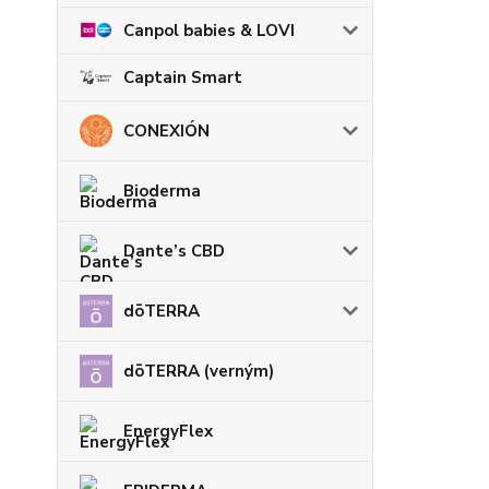
Canpol babies & LOVI
Captain Smart
CONEXIÓN
Bioderma
Dante’s CBD
dōTERRA
dōTERRA (verným)
EnergyFlex