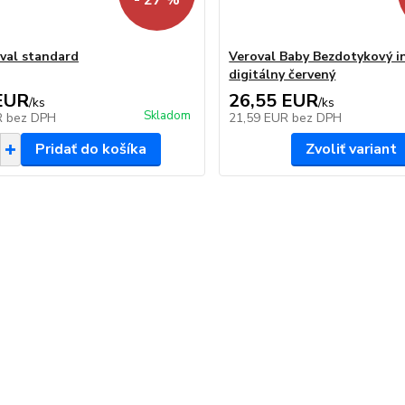
- 27 %
val standard
Veroval Baby Bezdotykový i
digitálny červený
EUR
26,55 EUR
/
ks
/
ks
Skladom
R
bez DPH
21,59 EUR
bez DPH
Pridať do košíka
Zvoliť variant