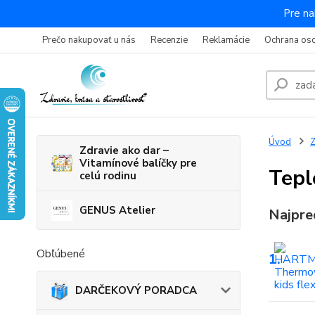
Pre na
Prečo nakupovať u nás
Recenzie
Reklamácie
Ochrana os
Úvod
Z
Zdravie ako dar –
Vitamínové balíčky pre
Tepl
celú rodinu
GENUS Atelier
Najpre
Obľúbené
1.
DARČEKOVÝ PORADCA