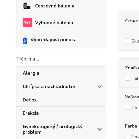
Cestovné balenia
Cena:
Výhodné balenia
Výpredajová ponuka
Skl
Trápi ma ...
Značk
Alergia
Har
Chrípka a nachladnutie
Veľkos
Detox
1 k
Erekcia
Farba
Gynekologický / urologický
problém
čer