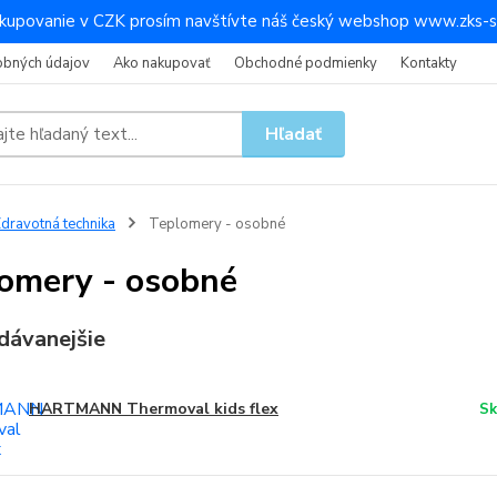
kupovanie v CZK prosím navštívte náš český webshop www.zks-s
obných údajov
Ako nakupovať
Obchodné podmienky
Kontakty
Hľadať
dravotná technika
Teplomery - osobné
omery - osobné
dávanejšie
HARTMANN Thermoval kids flex
Sk