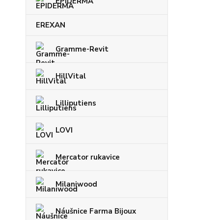
EPIDERMA
EREXAN
Gramme-Revit
HillVital
Lilliputiens
LOVI
Mercator rukavice
Milaniwood
Náušnice Farma Bijoux