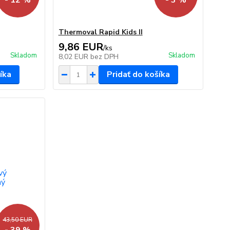
- 12 %
- 3 %
Thermoval Rapid Kids II
9,86 EUR
/
ks
Skladom
Skladom
8,02 EUR
bez DPH
íka
Pridať do košíka
43,50 EUR