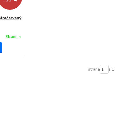
- 39 %
nfračervený
Skladom
strana
z 1