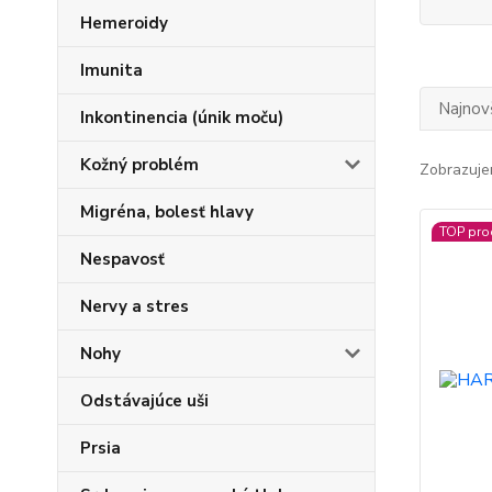
Hemeroidy
Imunita
Najnov
Inkontinencia (únik moču)
Kožný problém
Zobrazuje
Migréna, bolesť hlavy
TOP pro
Nespavosť
Nervy a stres
Nohy
Odstávajúce uši
Prsia