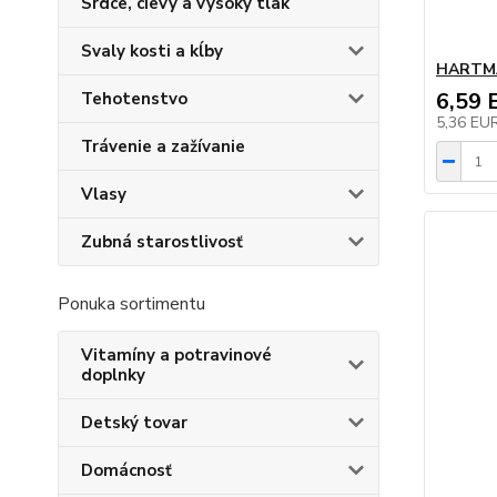
Srdce, cievy a vysoký tlak
Svaly kosti a kĺby
HARTMA
6,59 
Tehotenstvo
5,36 EU
Trávenie a zažívanie
Vlasy
Zubná starostlivosť
Ponuka sortimentu
Vitamíny a potravinové
doplnky
Detský tovar
Domácnosť