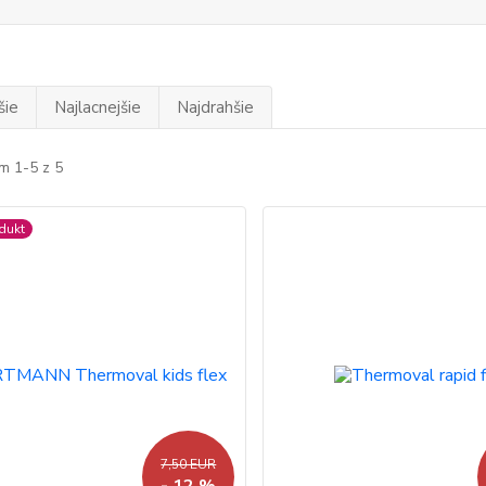
šie
Najlacnejšie
Najdrahšie
m 1-5 z 5
dukt
7,50 EUR