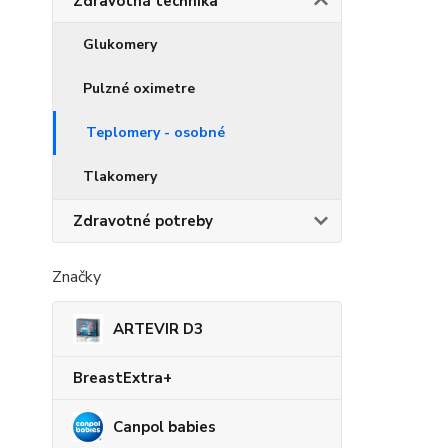
Zdravotná technika
Glukomery
Pulzné oximetre
Teplomery - osobné
Tlakomery
Zdravotné potreby
Značky
ARTEVIR D3
BreastExtra+
Canpol babies