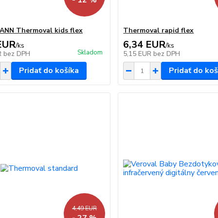
- 12 %
NN Thermoval kids flex
Thermoval rapid flex
EUR
6,34 EUR
/
ks
/
ks
Skladom
R
bez DPH
5,15 EUR
bez DPH
Pridať do košíka
Pridať do koš
4,49 EUR