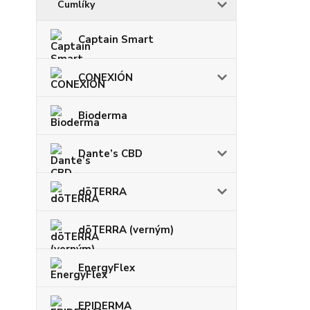
Cumlíky
Captain Smart
CONEXIÓN
Bioderma
Dante’s CBD
dōTERRA
dōTERRA (verným)
EnergyFlex
EPIDERMA