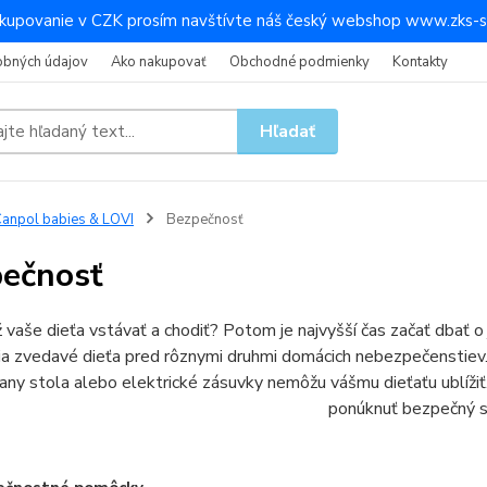
kupovanie v CZK prosím navštívte náš český webshop www.zks-s
obných údajov
Ako nakupovať
Obchodné podmienky
Kontakty
Hľadať
anpol babies & LOVI
Bezpečnosť
ečnosť
ž vaše dieťa vstávať a chodiť? Potom je najvyšší čas začať dbať o
ia zvedavé dieťa pred rôznymi druhmi domácich nebezpečenstiev. 
rany stola alebo elektrické zásuvky nemôžu vášmu dieťaťu ublíži
ponúknuť bezpečný s