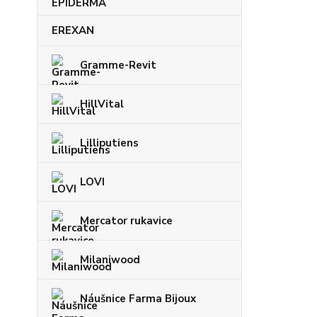
EREXAN
Gramme-Revit
HillVital
Lilliputiens
LOVI
Mercator rukavice
Milaniwood
Náušnice Farma Bijoux