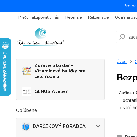
Pre na
Prečo nakupovať u nás
Recenzie
Reklamácie
Ochrana os
Úvod
C
Zdravie ako dar –
Vitamínové balíčky pre
Bezp
celú rodinu
GENUS Atelier
Začína u
ochrán
ostré h
Obľúbené
DARČEKOVÝ PORADCA