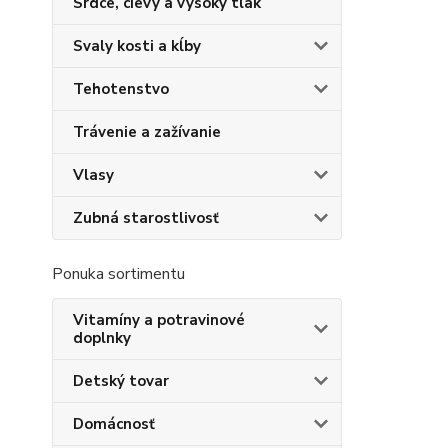
Srdce, cievy a vysoký tlak
Svaly kosti a kĺby
Tehotenstvo
Trávenie a zažívanie
Vlasy
Zubná starostlivosť
Ponuka sortimentu
Vitamíny a potravinové
doplnky
Detský tovar
Domácnosť