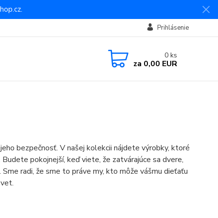
hop.cz.
Prihlásenie
0
ks
za
0,00 EUR
 jeho bezpečnosť. V našej kolekcii nájdete výrobky, ktoré
Budete pokojnejší, keď viete, že zatvárajúce sa dvere,
ť. Sme radi, že sme to práve my, kto môže vášmu dieťaťu
vet.