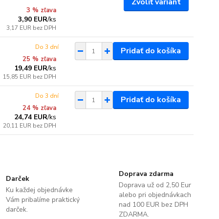
Zvoliť variant
3 % zľava
3,90 EUR
/
ks
3,17 EUR
bez DPH
Do 3 dní
Pridať do košíka
25 % zľava
19,49 EUR
/
ks
15,85 EUR
bez DPH
Do 3 dní
Pridať do košíka
24 % zľava
24,74 EUR
/
ks
20,11 EUR
bez DPH
Doprava zdarma
Darček
Doprava už od 2,50 Eur
Ku každej objednávke
alebo pri objednávkach
Vám pribalíme praktický
nad 100 EUR bez DPH
darček.
ZDARMA.