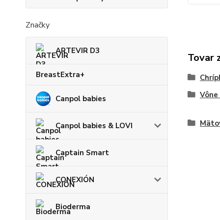
Značky
ARTEVIR D3
Tovar 
BreastExtra+
Chríp
Vône 
Canpol babies
Mäto
Canpol babies & LOVI
Captain Smart
CONEXIÓN
Bioderma