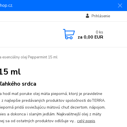
hop.cz.
Prihlásenie
0
ks
za
0,00 EUR
 esenciálny olej Peppermint 15 ml
15 ml
 ľahkého srdca
a hodí mať poruke olej mäta pieporná, ktorý je pravidelne
 z najlepšie predávaných produktov spoločnosti doTERRA.
ieporná pridá osviežujúcu mätovú chuť dezertom, nápojom,
ies a dokonca i slaným jedlám. Najkvalitnejší olej z mäty
nej sa od ostatných produktov odlišuje vy...
celý popis