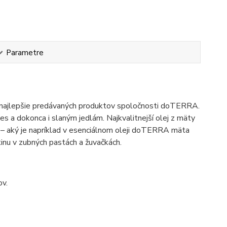
Parametre
 z najlepšie predávaných produktov spoločnosti doTERRA.
 a dokonca i slaným jedlám. Najkvalitnejší olej z mäty
– aký je napríklad v esenciálnom oleji doTERRA mäta
tinu v zubných pastách a žuvačkách.
ov.