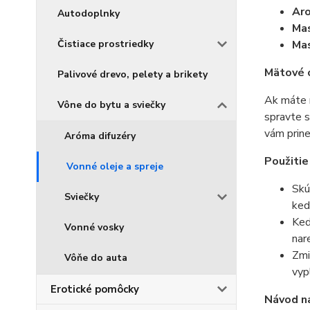
Aro
Autodoplnky
Ma
Čistiace prostriedky
Mas
Mätové 
Palivové drevo, pelety a brikety
Ak máte r
Vône do bytu a sviečky
spravte s
vám prine
Aróma difuzéry
Použitie
Vonné oleje a spreje
Skú
Sviečky
ked
Keď
Vonné vosky
nar
Zmi
Vôňe do auta
vyp
Erotické pomôcky
Návod na