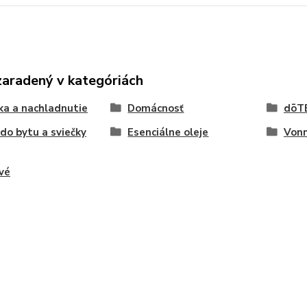
zaradený v kategóriách
ka a nachladnutie
Domácnosť
dōT
do bytu a sviečky
Esenciálne oleje
Vonn
vé