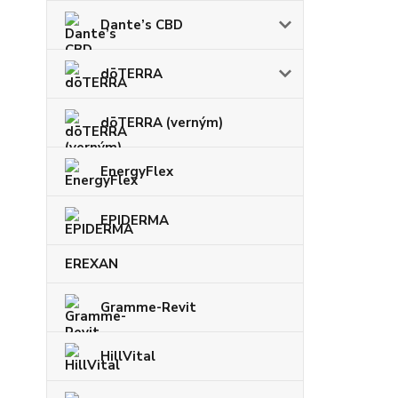
Dante’s CBD
dōTERRA
dōTERRA (verným)
EnergyFlex
EPIDERMA
EREXAN
Gramme-Revit
HillVital