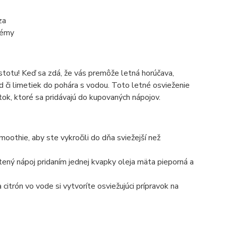
za
blémy
stotu! Keď sa zdá, že vás premôže letná horúčava,
d či limetiek do pohára s vodou. Toto letné osvieženie
tok, ktoré sa pridávajú do kupovaných nápojov.
oothie, aby ste vykročili do dňa sviežejší než
tený nápoj pridaním jednej kvapky oleja mäta pieporná a
itrón vo vode si vytvoríte osviežujúci prípravok na