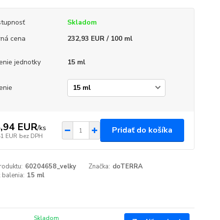
tupnosť
Skladom
ná cena
232,93 EUR / 100 ml
enie jednotky
15 ml
enie
,94 EUR
/
ks
Pridať do košíka
41 EUR
bez DPH
roduktu:
60204658_velky
Značka:
doTERRA
 balenia:
15 ml
Skladom