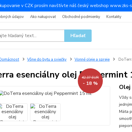
kupovanie v CZK prosím navštívte náš český webshop www.zks-s
obných údajov
Ako nakupovať
Obchodné podmienky
Kontakty
Hľadať
Domácnosť
Vône do bytu a sviečky
Vonné oleje a spreje
DoTerra
rra esenciálny olej Peppermint 
42,37 EUR
- 18 %
Olej
Vždy s
jedným
Mäta p
smooth
piepor