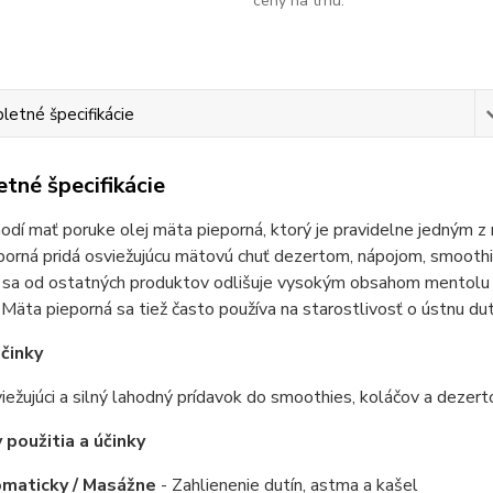
ceny na trhu.
etné špecifikácie
tné špecifikácie
odí mať poruke olej mäta pieporná, ktorý je pravidelne jedným
orná pridá osviežujúcu mätovú chuť dezertom, nápojom, smoothies
j sa od ostatných produktov odlišuje vysokým obsahom mentolu 
 Mäta pieporná sa tiež často používa na starostlivosť o ústnu du
činky
iežujúci a silný lahodný prídavok do smoothies, koláčov a dezert
použitia a účinky
maticky / Masážne
- Zahlienenie dutín, astma a kašel