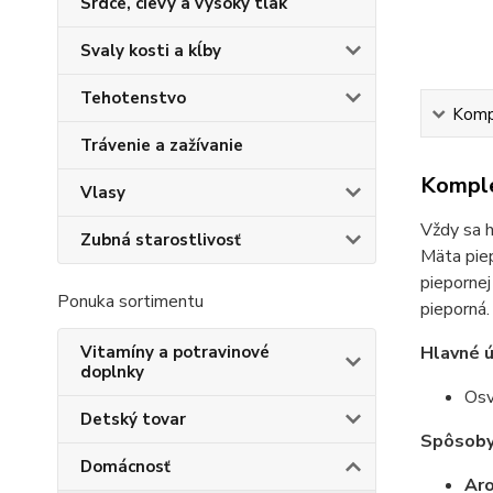
Srdce, cievy a vysoký tlak
Svaly kosti a kĺby
Tehotenstvo
Kompl
Trávenie a zažívanie
Komple
Vlasy
Vždy sa h
Zubná starostlivosť
Mäta piep
pieporne
Ponuka sortimentu
pieporná.
Vitamíny a potravinové
Hlavné ú
doplnky
Osv
Detský tovar
Spôsoby 
Domácnosť
Aro