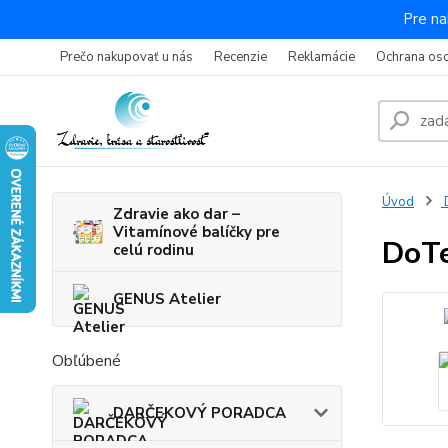
Pre na
Prečo nakupovať u nás
Recenzie
Reklamácie
Ochrana os
Úvod
Zdravie ako dar –
Vitamínové balíčky pre
DoTe
celú rodinu
GENUS Atelier
Obľúbené
DARČEKOVÝ PORADCA