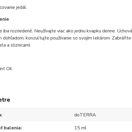
ovanie jedál.
enie
e iba rozriedené. Neužívajte viac ako jednu kvapku denne. Ucho
 dohľadom, konzultujte používanie so svojím lekárom. Zabráňte ko
la a sliznicami.
e
nt Oil
etre
a
doTERRA
ť balenia
15 ml