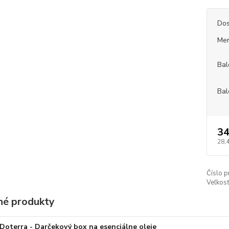
Dos
Mer
Bal
Bal
34
28,
Číslo p
Veľkosť
é produkty
Doterra - Darčekový box na esenciálne oleje