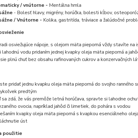
maticky / vnútorne -
Mentálna hmla
sážne
- Bolesť hlavy, migrény, horúčka, bolesti kĺbov, osteoporó
ážne / Vnútorne -
Kolika, gastritída, tráviace a žalúdočné pro
osvieženie
adi osviežujúce nápoje, s olejom mäta pieporná vždy stavíte na i
i lahodnú vodu pridaním jednej kvapky oleja mäta pieporná a jahô
sie plnú chuť bez obsahu rafinovaných cukrov a konzervačných lá
ste pridať jednu kvapku oleja mäta pieporná do svojho ranného sm
ykoľvek predtým
 sa zdá, že vás premôže letná horúčava, spravte si lahodne ochu
ezaného ovocia, napríklad jahôd či limetiek, do pohára s vodou
ešaním kvapky oleja mäta pieporná s kvapkou esenciálneho oleja c
láchnutie úst
 použitie