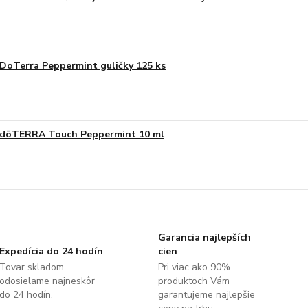
DoTerra Peppermint guličky 125 ks
dōTERRA Touch Peppermint 10 ml
Garancia najlepších
Expedícia do 24 hodín
cien
Tovar skladom
Pri viac ako 90%
odosielame najneskôr
produktoch Vám
do 24 hodín.
garantujeme najlepšie