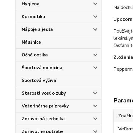
Hygiena
Na dochuc
Kozmetika
Upozorn
Nápoje a jedlá
Používajt
lekárskym
Náušnice
časťami te
Očná optika
Zloženi
Športová medicína
Peppermi
Športová výživa
Starostlivosť o zuby
Param
Veterinárne prípravky
Značk
Zdravotná technika
Veľkos
Zdravotné potreby