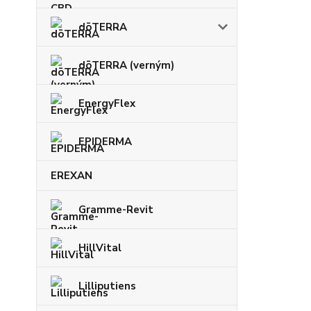
dōTERRA
dōTERRA (verným)
EnergyFlex
EPIDERMA
EREXAN
Gramme-Revit
HillVital
Lilliputiens