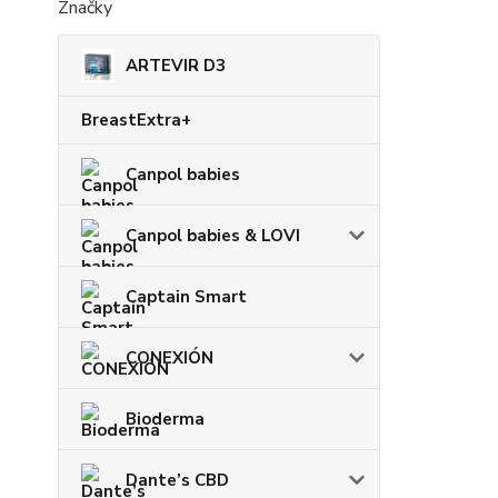
Značky
ARTEVIR D3
BreastExtra+
Canpol babies
Canpol babies & LOVI
Captain Smart
CONEXIÓN
Bioderma
Dante’s CBD