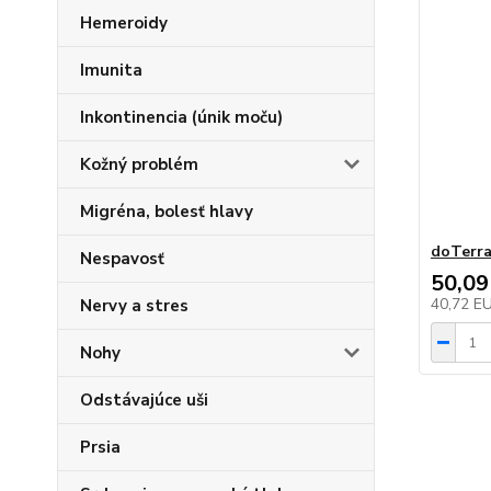
Hemeroidy
Imunita
Inkontinencia (únik moču)
Kožný problém
Migréna, bolesť hlavy
doTerra
Nespavosť
50,09
40,72 E
Nervy a stres
Nohy
Odstávajúce uši
Prsia