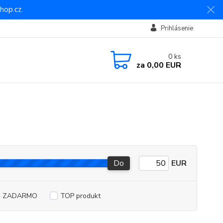
hop.cz.
Prihlásenie
0
ks
za
0,00 EUR
Do
EUR
a ZADARMO
TOP produkt