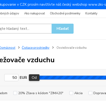
kupovanie v CZK prosím navštívte náš český webshop www.zks-s
obných údajov
Ako nakupovať
Obchodné podmienky
Kontakty
Hľadať
Domácnosť
Čistiace prostriedky
Osviežovače vzduchu
ežovače vzduchu
EUR
Od
adom
20% Zľava s kódom "ZIMA20"
Akcia
Doprav