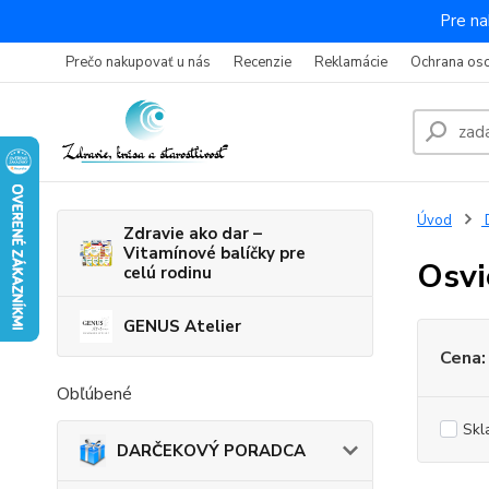
Pre na
Prečo nakupovať u nás
Recenzie
Reklamácie
Ochrana os
Úvod
Zdravie ako dar –
Vitamínové balíčky pre
Osvi
celú rodinu
GENUS Atelier
Cena:
Obľúbené
Skl
DARČEKOVÝ PORADCA