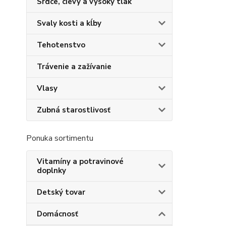
Srdce, cievy a vysoký tlak
Svaly kosti a kĺby
Tehotenstvo
Trávenie a zažívanie
Vlasy
Zubná starostlivosť
Ponuka sortimentu
Vitamíny a potravinové
doplnky
Detský tovar
Domácnosť