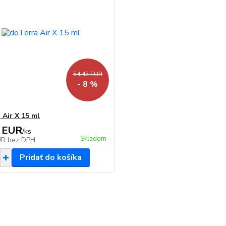
54,43 EUR
- 8 %
 Air X 15 ml
 EUR
/
ks
Skladom
UR
bez DPH
Pridať do košíka