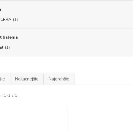
a
TERRA
(1)
ť balenia
ml
(1)
šie
Najlacnejšie
Najdrahšie
m 1-1 z 1