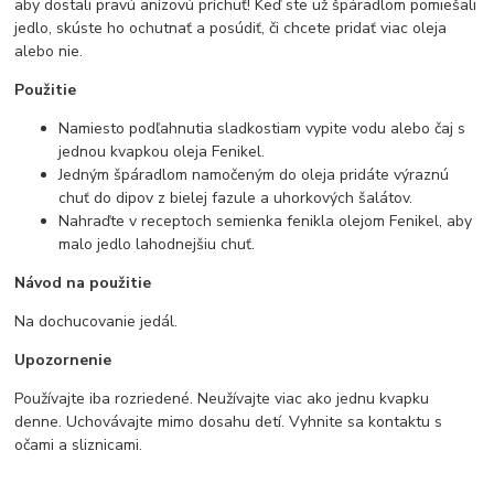
aby dostali pravú anízovú príchuť! Keď ste už špáradlom pomiešali
jedlo, skúste ho ochutnať a posúdiť, či chcete pridať viac oleja
alebo nie.
Použitie
Namiesto podľahnutia sladkostiam vypite vodu alebo čaj s
jednou kvapkou oleja Fenikel.
Jedným špáradlom namočeným do oleja pridáte výraznú
chuť do dipov z bielej fazule a uhorkových šalátov.
Nahraďte v receptoch semienka fenikla olejom Fenikel, aby
malo jedlo lahodnejšiu chuť.
Návod na použitie
Na dochucovanie jedál.
Upozornenie
Používajte iba rozriedené. Neužívajte viac ako jednu kvapku
denne. Uchovávajte mimo dosahu detí. Vyhnite sa kontaktu s
očami a sliznicami.