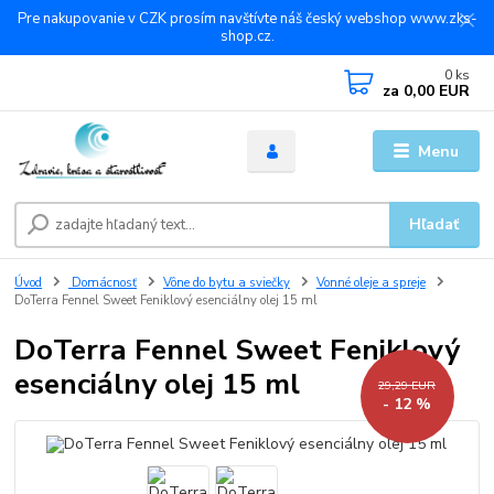
Pre nakupovanie v CZK prosím navštívte náš český webshop www.zks-
shop.cz.
0
ks
za
0,00 EUR
Menu
Hľadať
Úvod
Domácnosť
Vône do bytu a sviečky
Vonné oleje a spreje
DoTerra Fennel Sweet Feniklový esenciálny olej 15 ml
DoTerra Fennel Sweet Feniklový
esenciálny olej 15 ml
29,29 EUR
- 12 %