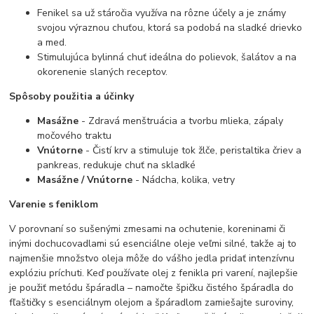
Fenikel sa už stáročia využíva na rôzne účely a je známy
svojou výraznou chuťou, ktorá sa podobá na sladké drievko
a med.
Stimulujúca bylinná chuť ideálna do polievok, šalátov a na
okorenenie slaných receptov.
Spôsoby použitia a účinky
Masážne
- Zdravá menštruácia a tvorbu mlieka, zápaly
močového traktu
Vnútorne
- Čistí krv a stimuluje tok žlče, peristaltika čriev a
pankreas, redukuje chuť na skladké
Masážne / Vnútorne
- Nádcha, kolika, vetry
Varenie s feniklom
V porovnaní so sušenými zmesami na ochutenie, koreninami či
inými dochucovadlami sú esenciálne oleje veľmi silné, takže aj to
najmenšie množstvo oleja môže do vášho jedla pridať intenzívnu
explóziu príchuti. Keď používate olej z fenikla pri varení, najlepšie
je použiť metódu špáradla – namočte špičku čistého špáradla do
fľaštičky s esenciálnym olejom a špáradlom zamiešajte suroviny,