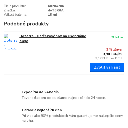
Číslo produktu:
60204706
Značka:
doTERRA
Veľkosť balenia:
15 ml
Podobné produkty
Doterra - Darčekový box na esenciálne
Skladom
oleje
3 % zľava
3,90 EUR
/
ks
3,17 EUR
bez DPH
Zvoliť variant
Expedícia do 24 hodín
Tovar skladom odosielame najneskôr do 24 hodín.
Garancia najlepších cien
Pri viac ako 90% produktoch Vám garantujeme najlepšie ceny
na trhu.