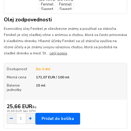
Olej zodpovednosti
Esenciálny olej Fenikel je všeobecne známy a používal sa stáročia.
Fenikel je olej sladkej vône s arómou a chuťou, ktorá sa často prirovnáva
k sladkému drievku. Hlavné účinky Fenikel sa už stáročia využíva na
rôzne účely a je známy svojou výraznou chuťou, ktorá sa podobá na
sladké drievko a med. St...
celý popis
Dostupnosť
Do 3 dní
Merná cena
171,07 EUR / 100 ml
Balenie
15 ml
jednotky
25,66 EUR
/
ks
20,86 EUR
bez DPH
Pridať do košíka