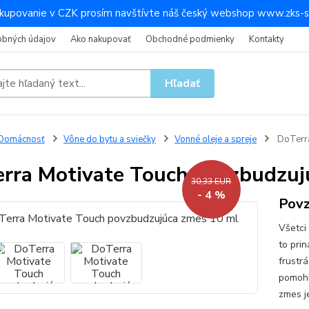
kupovanie v CZK prosím navštívte náš český webshop www.zks-s
obných údajov
Ako nakupovať
Obchodné podmienky
Kontakty
Hľadať
Domácnosť
Vône do bytu a sviečky
Vonné oleje a spreje
DoTerra
rra Motivate Touch povzbudzuj
30,33 EUR
- 4 %
Povz
Všetci
to pri
frustr
pomohl
zmes je