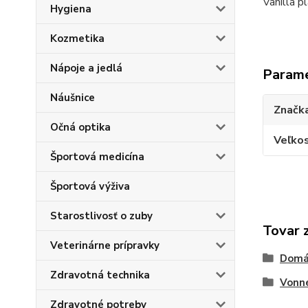
Vanilla pl
Hygiena
Kozmetika
Nápoje a jedlá
Param
Náušnice
Značk
Očná optika
Veľkos
Športová medicína
Športová výživa
Starostlivosť o zuby
Tovar 
Veterinárne prípravky
Domá
Zdravotná technika
Vonné
Zdravotné potreby