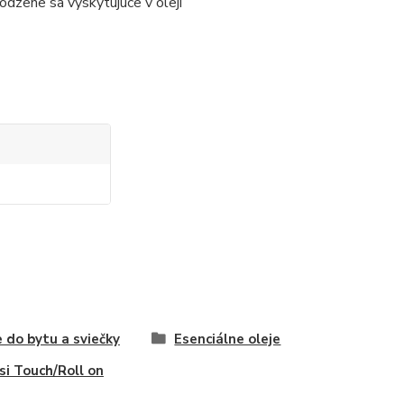
rirodzene sa vyskytujúce v oleji
 do bytu a sviečky
Esenciálne oleje
i Touch/Roll on