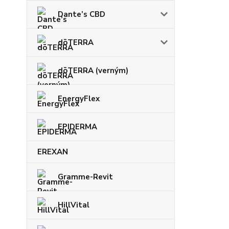
Dante’s CBD
dōTERRA
dōTERRA (verným)
EnergyFlex
EPIDERMA
EREXAN
Gramme-Revit
HillVital