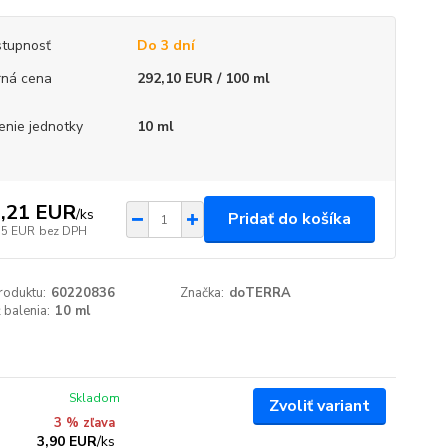
tupnosť
Do 3 dní
ná cena
292,10 EUR / 100 ml
enie jednotky
10 ml
,21 EUR
/
ks
Pridať do košíka
75 EUR
bez DPH
roduktu:
60220836
Značka:
doTERRA
 balenia:
10 ml
Skladom
Zvoliť variant
3 % zľava
3,90 EUR
/
ks