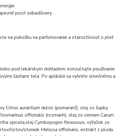
energie
 upevniť pocit sebadôvery
te na pokožku na parfumovanie a starostlivosť o pleť
alebo pod lekárskym dohľadom, konzultujte používanie
livými časťami tela. Po aplikácii sa vyhnite slnečnému a
ôry Citrus aurantium dulcis (pomaranč), olej zo šupky
 Rosmarinus officinalis (rozmarín), olej zo semien Carum
Mentha spicata,olej Cymbopogon flexuosus, výťažok zo
ov/listov/stoniek Melissa officinalis, extrakt z plodu