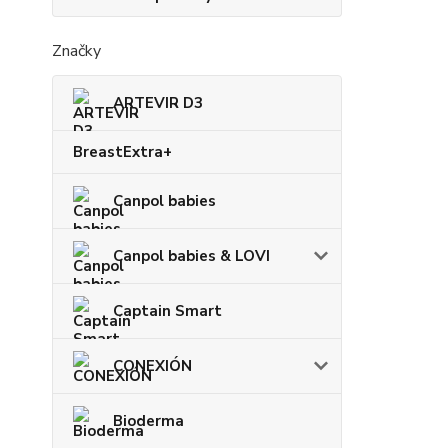
Značky
ARTEVIR D3
BreastExtra+
Canpol babies
Canpol babies & LOVI
Captain Smart
CONEXIÓN
Bioderma