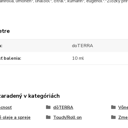
anifolia, limonén*, linalool*, citrál*, kumarín*, eugenol*.*Zložky p
etre
a
doTERRA
ť balenia
10 ml
zaradený v kategóriách
cnosť
dōTERRA
Vône
 oleje a spreje
Touch/Roll on
Zmes