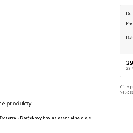
Dos
Mer
Bal
29
23,
Číslo p
Veľkosť
é produkty
Doterra - Darčekový box na esenciálne oleje