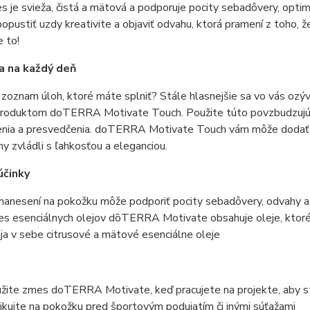
s je svieža, čistá a mätová a podporuje pocity sebadôvery, op
pustiť uzdy kreativite a objaviť odvahu, ktorá pramení z toho, že
 to!
a na každý deň
 zoznam úloh, ktoré máte splniť? Stále hlasnejšie sa vo vás ozýv
produktom doTERRA Motivate Touch. Použite túto povzbudzujúc
nia a presvedčenia. doTERRA Motivate Touch vám môže dodať p
hy zvládli s ľahkosťou a eleganciou.
účinky
nanesení na pokožku môže podporiť pocity sebadôvery, odvahy a 
s esenciálnych olejov dōTERRA Motivate obsahuje oleje, ktoré 
ja v sebe citrusové a mätové esenciálne oleje
žite zmes doTERRA Motivate, keď pracujete na projekte, aby ste
ikujte na pokožku pred športovým podujatím či inými súťažami