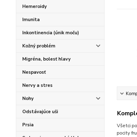
Hemeroidy
Imunita
Inkontinencia (únik moču)
Kožný problém
Migréna, bolesť hlavy
Nespavosť
Nervy a stres
Kompl
Nohy
Odstávajúce uši
Komple
Prsia
Všetci p
pocity fr