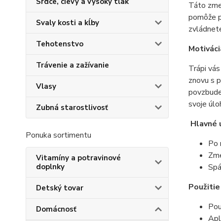
Srdce, cievy a vysoký tlak
Táto zme
pomôže po
Svaly kosti a kĺby
zvládnete
Tehotenstvo
Motiváci
Trávenie a zažívanie
Trápi vás
znovu s 
Vlasy
povzbude
svoje úlo
Zubná starostlivosť
Hlavné 
Ponuka sortimentu
Po 
Zme
Vitamíny a potravinové
doplnky
Spá
Použitie
Detský tovar
Pou
Domácnosť
Apl