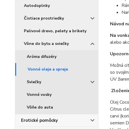
Rán
Autodoplnky
Nan
Čistiace prostriedky
Návod na
Palivové drevo, pelety a brikety
Na vonka
alebo ako
Vône do bytu a sviečky
Upozorn
Aróma difuzéry
Možná cit
Vonné oleje a spreje
so svojím
UV žiaren
Sviečky
Zloženi
Vonné vosky
Olej Coco
Vôňe do auta
Citrus cl
carvi (ko
Erotické pomôcky
semien Di