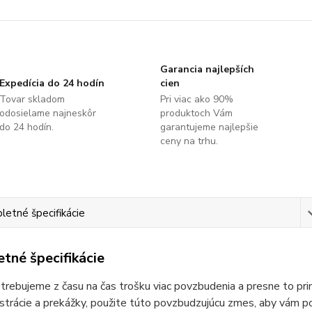
Garancia najlepších
Expedícia do 24 hodín
cien
Tovar skladom
Pri viac ako 90%
odosielame najneskôr
produktoch Vám
do 24 hodín.
garantujeme najlepšie
ceny na trhu.
etné špecifikácie
tné špecifikácie
otrebujeme z času na čas trošku viac povzbudenia a presne to 
ustrácie a prekážky, použite túto povzbudzujúcu zmes, aby vám po