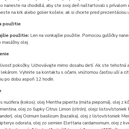
o naneste na chodidlá, aby ste svoj deň naštartovali s prívalom 
este na krk alebo golier košele, ak si chcete pred prezentáciou
 použitie
jšie použitie:
Len na vonkajšie použitie. Pomocou guľôčky nanes
 masážny olej.
enie
livosť pokožky. Uchovávajte mimo dosahu detí. Ak ste tehotná 
 lekárom. Vyhnite sa kontaktu s očami, vnútornou časťou uší a cit
iu po dobu aspoň 12 hodín.
e
s nucifera (kokos), olej Mentha piperita (mäta pieporná), olej z k
ementina, olej zo šupky Citrus Limon (citrón), olejz listov/stoniek
riander), olej Ocimum basilicum (bazalka), olej z listov/stoniek 
pteryx odorata, olej zo semien Elettaria cardamomum, olej z kvet