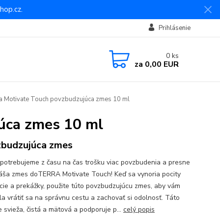
hop.cz.
Prihlásenie
0
ks
za
0,00 EUR
 Motivate Touch povzbudzujúca zmes 10 ml
úca zmes 10 ml
budzujúca zmes
 potrebujeme z času na čas trošku viac povzbudenia a presne
náša zmes doTERRA Motivate Touch! Keď sa vynoria pocity
ácie a prekážky, použite túto povzbudzujúcu zmes, aby vám
a vrátiť sa na správnu cestu a zachovať si odolnosť. Táto
 svieža, čistá a mätová a podporuje p...
celý popis