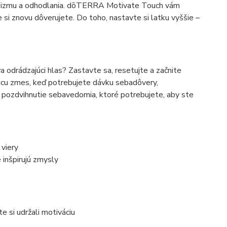
timizmu a odhodlania. dōTERRA Motivate Touch vám
 si znovu dôverujete. Do toho, nastavte si latku vyššie –
a odrádzajúci hlas? Zastavte sa, resetujte a začnite
u zmes, keď potrebujete dávku sebadôvery,
ozdvihnutie sebavedomia, ktoré potrebujete, aby ste
viery
inšpirujú zmysly
 si udržali motiváciu