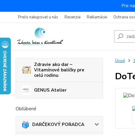
Pre na
Prečo nakupovať u nás
Recenzie
Reklamácie
Ochrana os
Úvod
Zdravie ako dar –
Vitamínové balíčky pre
DoTe
celú rodinu
GENUS Atelier
Obľúbené
DARČEKOVÝ PORADCA