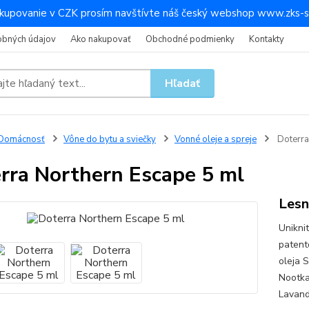
kupovanie v CZK prosím navštívte náš český webshop www.zks-s
obných údajov
Ako nakupovať
Obchodné podmienky
Kontakty
Hľadať
Domácnosť
Vône do bytu a sviečky
Vonné oleje a spreje
Doterra
rra Northern Escape 5 ml
Lesn
Unikni
patent
oleja 
Nootka
Lavandí