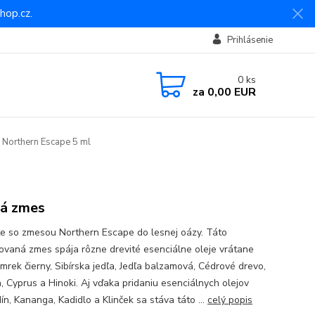
hop.cz.
Prihlásenie
0
ks
za
0,00 EUR
 Northern Escape 5 ml
á zmes
te so zmesou Northern Escape do lesnej oázy. Táto
ovaná zmes spája rôzne drevité esenciálne oleje vrátane
Smrek čierny, Sibírska jedľa, Jedľa balzamová, Cédrové drevo,
, Cyprus a Hinoki. Aj vďaka pridaniu esenciálnych olejov
n, Kananga, Kadidlo a Klinček sa stáva táto ...
celý popis