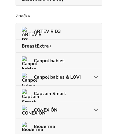
Značky
ARTEVIR D3
BreastExtra+
Canpol babies
Canpol babies & LOVI
Captain Smart
CONEXIÓN
Bioderma