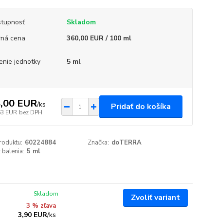
tupnosť
Skladom
ná cena
360,00 EUR / 100 ml
enie jednotky
5 ml
,00 EUR
/
ks
Pridať do košíka
63 EUR
bez DPH
roduktu:
60224884
Značka:
doTERRA
 balenia:
5 ml
Skladom
Zvoliť variant
3 % zľava
3,90 EUR
/
ks