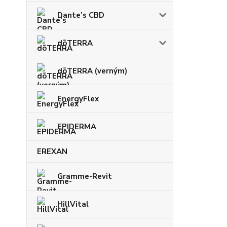
Dante’s CBD
dōTERRA
dōTERRA (verným)
EnergyFlex
EPIDERMA
EREXAN
Gramme-Revit
HillVital