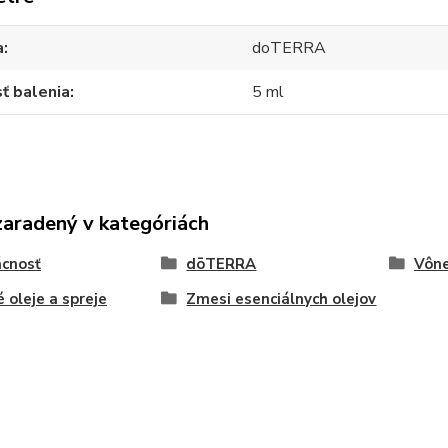
a
doTERRA
ť balenia
5 ml
zaradený v kategóriách
cnosť
dōTERRA
Vône
 oleje a spreje
Zmesi esenciálnych olejov