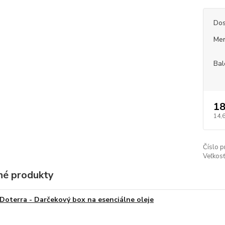
Dos
Mer
Bal
18
14,
Číslo p
Veľkosť
é produkty
Doterra - Darčekový box na esenciálne oleje