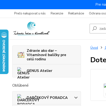
Pre na
Prečo nakupovať u nás
Recenzie
Reklamácie
Ochrana os
Úvod
Zdravie ako dar –
Vitamínové balíčky pre
Dote
celú rodinu
GENUS Atelier
Obľúbené
DARČEKOVÝ PORADCA