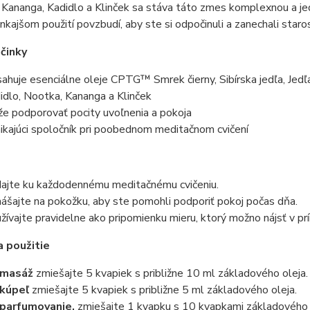
 Kananga, Kadidlo a Klinček sa stáva táto zmes komplexnou a je
onkajšom použití povzbudí, aby ste si odpočinuli a zanechali staro
činky
ahuje esenciálne oleje CPTG™ Smrek čierny, Sibírska jedľa, Jedľ
idlo, Nootka, Kananga a Klinček
e podporovať pocity uvoľnenia a pokoja
ikajúci spoločník pri poobednom meditačnom cvičení
dajte ku každodennému meditačnému cvičeniu.
ášajte na pokožku, aby ste pomohli podporiť pokoj počas dňa.
žívajte pravidelne ako pripomienku mieru, ktorý možno nájsť v prí
 použitie
 masáž
zmiešajte 5 kvapiek s približne 10 ml základového oleja.
kúpeľ
zmiešajte 5 kvapiek s približne 5 ml základového oleja.
parfumovanie,
zmiešajte 1 kvapku s 10 kvapkami základového 