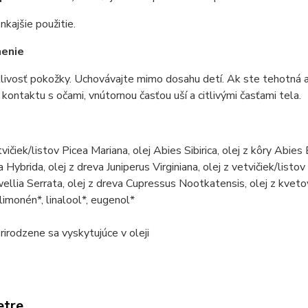
nkajšie použitie.
enie
livosť pokožky. Uchovávajte mimo dosahu detí. Ak ste tehotná a
kontaktu s očami, vnútornou časťou uší a citlivými časťami tela.
e
tvičiek/listov Picea Mariana, olej Abies Sibirica, olej z kôry Abi
 Hybrida, olej z dreva Juniperus Virginiana, olej z vetvičiek/lis
ellia Serrata, olej z dreva Cupressus Nootkatensis, olej z kvet
 limonén*, linalool*, eugenol*
rirodzene sa vyskytujúce v oleji
etre