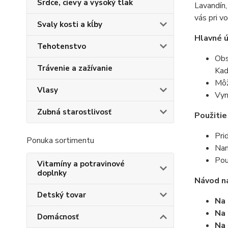
Srdce, cievy a vysoký tlak
Lavandín,
vás pri v
Svaly kosti a kĺby
Hlavné ú
Tehotenstvo
Obs
Trávenie a zažívanie
Kad
Môž
Vlasy
Vyn
Zubná starostlivosť
Použitie
Pri
Ponuka sortimentu
Nan
Pou
Vitamíny a potravinové
doplnky
Návod na
Detský tovar
Na
Na 
Domácnosť
Na 