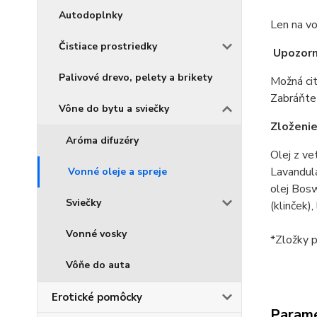
Autodoplnky
Len na vo
Čistiace prostriedky
Upozorn
Palivové drevo, pelety a brikety
Možná cit
Zabráňte 
Vône do bytu a sviečky
Zloženi
Aróma difuzéry
Olej z ve
Lavandula
Vonné oleje a spreje
olej Bosw
Sviečky
(klinček),
Vonné vosky
*Zložky p
Vôňe do auta
Erotické pomôcky
Param