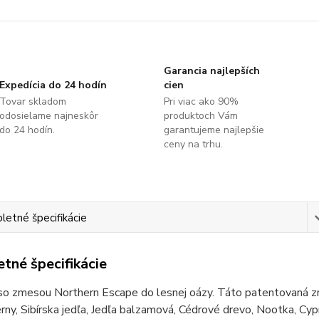
Garancia najlepších
Expedícia do 24 hodín
cien
Tovar skladom
Pri viac ako 90%
odosielame najneskôr
produktoch Vám
do 24 hodín.
garantujeme najlepšie
ceny na trhu.
etné špecifikácie
tné špecifikácie
so zmesou Northern Escape do lesnej oázy. Táto patentovaná zme
rny, Sibírska jedľa, Jedľa balzamová, Cédrové drevo, Nootka, Cypr