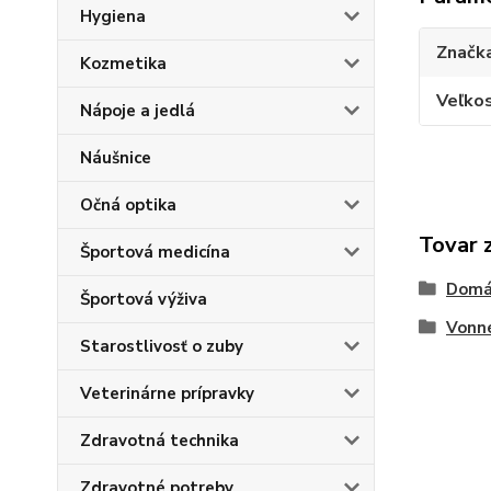
Hygiena
Značk
Kozmetika
Veľkos
Nápoje a jedlá
Náušnice
Očná optika
Tovar 
Športová medicína
Domá
Športová výživa
Vonné
Starostlivosť o zuby
Veterinárne prípravky
Zdravotná technika
Zdravotné potreby