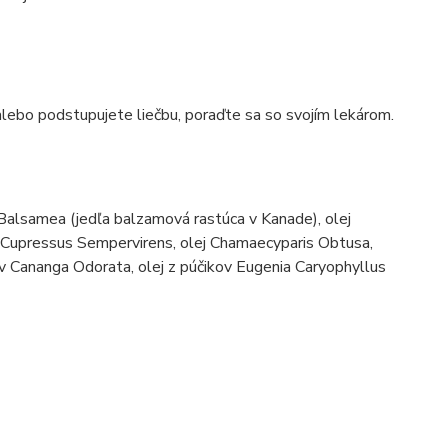
lebo podstupujete liečbu, poraďte sa so svojím lekárom.
es Balsamea (jedľa balzamová rastúca v Kanade), olej
tov Cupressus Sempervirens, olej Chamaecyparis Obtusa,
ov Cananga Odorata, olej z púčikov Eugenia Caryophyllus