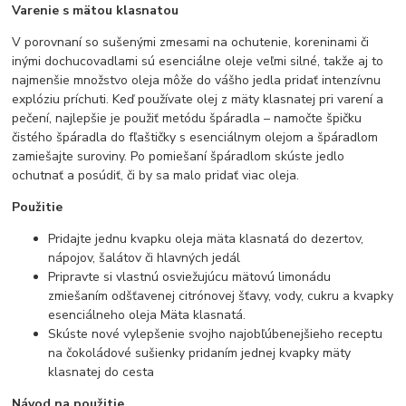
Varenie s mätou klasnatou
V porovnaní so sušenými zmesami na ochutenie, koreninami či
inými dochucovadlami sú esenciálne oleje veľmi silné, takže aj to
najmenšie množstvo oleja môže do vášho jedla pridať intenzívnu
explóziu príchuti. Keď používate olej z mäty klasnatej pri varení a
pečení, najlepšie je použiť metódu špáradla – namočte špičku
čistého špáradla do fľaštičky s esenciálnym olejom a špáradlom
zamiešajte suroviny. Po pomiešaní špáradlom skúste jedlo
ochutnať a posúdiť, či by sa malo pridať viac oleja.
Použitie
Pridajte jednu kvapku oleja mäta klasnatá do dezertov,
nápojov, šalátov či hlavných jedál
Pripravte si vlastnú osviežujúcu mätovú limonádu
zmiešaním odšťavenej citrónovej šťavy, vody, cukru a kvapky
esenciálneho oleja Mäta klasnatá.
Skúste nové vylepšenie svojho najobľúbenejšieho receptu
na čokoládové sušienky pridaním jednej kvapky mäty
klasnatej do cesta
Návod na použitie