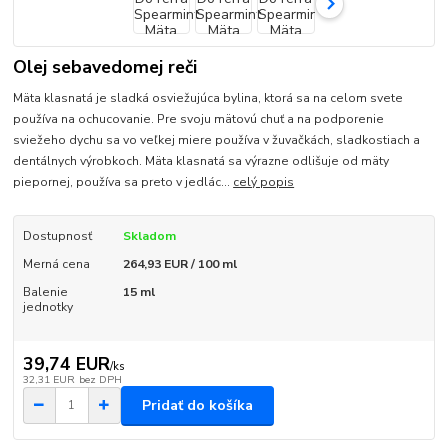
Olej sebavedomej reči
Mäta klasnatá je sladká osviežujúca bylina, ktorá sa na celom svete
používa na ochucovanie. Pre svoju mätovú chuť a na podporenie
sviežeho dychu sa vo veľkej miere používa v žuvačkách, sladkostiach a
dentálnych výrobkoch. Mäta klasnatá sa výrazne odlišuje od mäty
piepornej, používa sa preto v jedlác...
celý popis
Dostupnosť
Skladom
Merná cena
264,93 EUR / 100 ml
Balenie
15 ml
jednotky
39,74 EUR
/
ks
32,31 EUR
bez DPH
Pridať do košíka