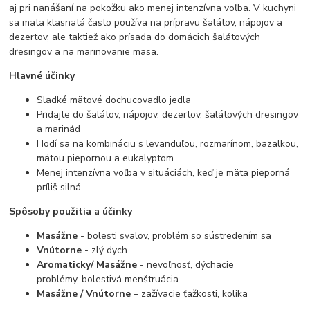
aj pri nanášaní na pokožku ako menej intenzívna voľba. V kuchyni
sa mäta klasnatá často používa na prípravu šalátov, nápojov a
dezertov, ale taktiež ako prísada do domácich šalátových
dresingov a na marinovanie mäsa.
Hlavné účinky
Sladké mätové dochucovadlo jedla
Pridajte do šalátov, nápojov, dezertov, šalátových dresingov
a marinád
Hodí sa na kombináciu s levanduľou, rozmarínom, bazalkou,
mätou piepornou a eukalyptom
Menej intenzívna voľba v situáciách, keď je mäta pieporná
príliš silná
Spôsoby použitia a účinky
Masážne
- bolesti svalov, problém so sústredením sa
Vnútorne
- zlý dych
Aromaticky
/ Masážne
- nevoľnosť, dýchacie
problémy, bolestivá menštruácia
Masážne / Vnútorne
– zažívacie ťažkosti, kolika