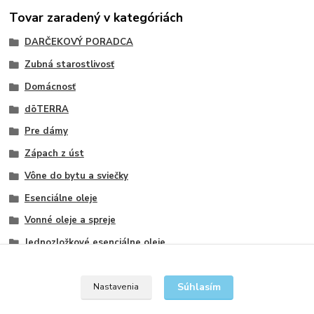
Tovar zaradený v kategóriách
DARČEKOVÝ PORADCA
Zubná starostlivosť
Domácnosť
dōTERRA
Pre dámy
Zápach z úst
Vône do bytu a sviečky
Esenciálne oleje
Vonné oleje a spreje
Jednozložkové esenciálne oleje
Mätové
Súhlasím
Nastavenia