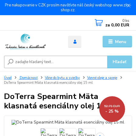
Pre nakupovanie v CZK prosím navštívte náš český webshop www.zks-
shop.cz.
0
ks
za
0,00 EUR
Menu
Hľadať
Úvod
Domácnosť
Vône do bytu a sviečky
Vonné oleje a spreje
DoTerra Spearmint Mäta klasnatá esenciálny olej 15 ml
DoTerra Spearmint Mäta
klasnatá esenciálny olej 15 ml
52,71 EUR
- 25 %