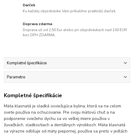
Darček
Ku každej objednávke Vám pribalíme praktický darček.
Doprava zdarma
Doprava už od 2,50 Eur alebo pri objednávkach nad 100 EUR
bez DPH ZDARMA.
Kompletné špecifikácie
Parametre
Kompletné špecifikácie
Mäta klasnatá je sladká osviežujúca bylina, ktorá sa na celom
svete používa na ochucovanie. Pre svoju mätovú chuť a na
podporenie sviežeho dychu sa vo veľkej miere používa v
žuvačkách, sladkostiach a dentálnych výrobkoch. Mäta klasnatá
sa výrazne odlišuje od mäty piepornej, používa sa preto v jedlách