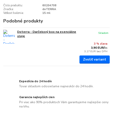
Číslo produktu:
60204708
Značka:
doTERRA
Veľkosť balenia:
15 ml
Podobné produkty
Doterra - Darčekový box na esenciálne
Skladom
oleje
3 % zľava
3,90 EUR
/
ks
3,17 EUR
bez DPH
Zvoliť variant
Expedícia do 24 hodín
Tovar skladom odosielame najneskôr do 24 hodín.
Garancia najlepších cien
Pri viac ako 90% produktoch Vám garantujeme najlepšie ceny
na trhu.