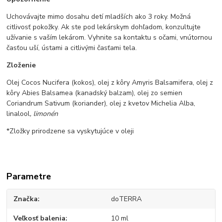
Uchovávajte mimo dosahu detí mladších ako 3 roky. Možná
citlivosť pokožky. Ak ste pod lekárskym dohľadom, konzultujte
užívanie s vaším lekárom. Vyhnite sa kontaktu s očami, vnútornou
časťou uší, ústami a citlivými časťami tela.
Zloženie
Olej Cocos Nucifera (kokos), olej z kôry Amyris Balsamifera, olej z
kôry Abies Balsamea (kanadský balzam), olej zo semien
Coriandrum Sativum (koriander), olej z kvetov Michelia Alba,
linalool
, limonén
*Zložky prirodzene sa vyskytujúce v oleji
Parametre
Značka
doTERRA
Veľkosť balenia
10 ml