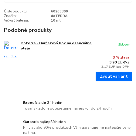
Číslo produktu:
60208300
Značka:
doTERRA
Veľkosť balenia:
10 ml
Podobné produkty
Doterra - Darčekový box na esenciálne
Skladom
oleje
3 % zľava
3,90 EUR
/
ks
3,17 EUR
bez DPH
Zvoliť variant
Expedícia do 24 hodín
Tovar skladom odosielame najneskôr do 24 hodín.
Garancia najlepších cien
Pri viac ako 90% produktoch Vám garantujeme najlepšie ceny
na trhu.