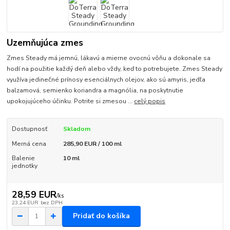
Uzemňujúca zmes
Zmes Steady má jemnú, lákavú a mierne ovocnú vôňu a dokonale sa
hodí na použitie každý deň alebo vždy, keď to potrebujete. Zmes Steady
využíva jedinečné prínosy esenciálnych olejov, ako sú amyris, jedľa
balzamová, semienko koriandra a magnólia, na poskytnutie
upokojujúceho účinku. Potrite si zmesou ...
celý popis
Dostupnosť
Skladom
Merná cena
285,90 EUR / 100 ml
Balenie
10 ml
jednotky
28,59 EUR
/
ks
23,24 EUR
bez DPH
Pridať do košíka