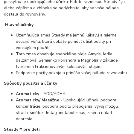
poskytnutie upokojujúceho účinku. Potrite si zmesou Steady šiju
alebo zápästia a zhlboka sa nadýchnite, aby sa vaša nálada
dostala do rovnováhy.
Hlavné účinky
Uzemňujúca zmes Steady má jemnú, lákavú a mierne
ovocnú vôňu, ktorá dokáže pomôcť utíšiť pocity pri
vonkajšom použití.
Táto zmes obsahuje esenciálne oleje Amyris, Jedľa
balzamová, Semienko koriandra a Magnólia v základe
tvorenom Frakcionovaným kokosovým olejom.
Podporuje pocity pokoja a prináša vašej nálade rovnováhu.
Spôsoby použitia a účinky
Aromaticky
- ADD/ADHA
Aromaticky
/ Masážne
- Upokojujúci účinok, podpora
koncentrácie, podpora pocitu prepojenia, vývoj mozgu,
strach, smútok, Jetlag, metabolizmus, zmena nálad,
depresia
Steady™ pre deti