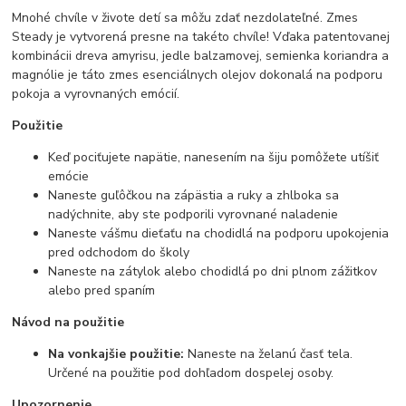
Mnohé chvíle v živote detí sa môžu zdať nezdolateľné. Zmes
Steady je vytvorená presne na takéto chvíle! Vďaka patentovanej
kombinácii dreva amyrisu, jedle balzamovej, semienka koriandra a
magnólie je táto zmes esenciálnych olejov dokonalá na podporu
pokoja a vyrovnaných emócií.
Použitie
Keď pociťujete napätie, nanesením na šiju pomôžete utíšiť
emócie
Naneste guľôčkou na zápästia a ruky a zhlboka sa
nadýchnite, aby ste podporili vyrovnané naladenie
Naneste vášmu dieťaťu na chodidlá na podporu upokojenia
pred odchodom do školy
Naneste na zátylok alebo chodidlá po dni plnom zážitkov
alebo pred spaním
Návod na použitie
Na vonkajšie použitie:
Naneste na želanú časť tela.
Určené na použitie pod dohľadom dospelej osoby.
Upozornenie