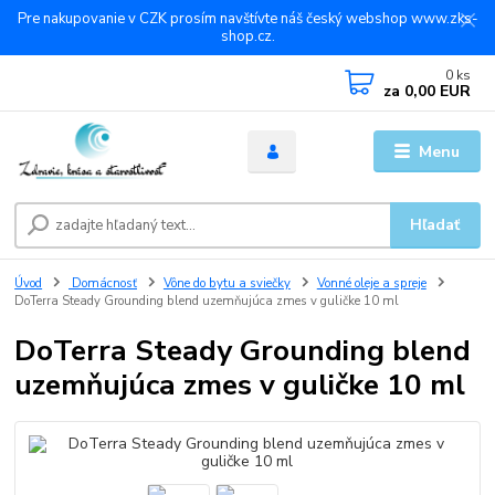
Pre nakupovanie v CZK prosím navštívte náš český webshop www.zks-
shop.cz.
0
ks
za
0,00 EUR
Menu
Hľadať
Úvod
Domácnosť
Vône do bytu a sviečky
Vonné oleje a spreje
DoTerra Steady Grounding blend uzemňujúca zmes v guličke 10 ml
DoTerra Steady Grounding blend
uzemňujúca zmes v guličke 10 ml