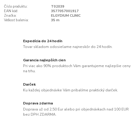
Číslo produktu:
T02039
EAN kód:
3577057001917
Značka:
ELGYDIUM CLINIC
Veľkosť balenia:
35 m
Expedícia do 24 hodín
Tovar skladom odosielame najneskôr do 24 hodín.
Garancia najlepších cien
Pri viac ako 90% produktoch Vám garantujeme najlepšie ceny
na trhu.
Darček
Ku každej objednávke Vám pribalíme praktický darček.
Doprava zdarma
Doprava už od 2,50 Eur alebo pri objednávkach nad 100 EUR
bez DPH ZDARMA.