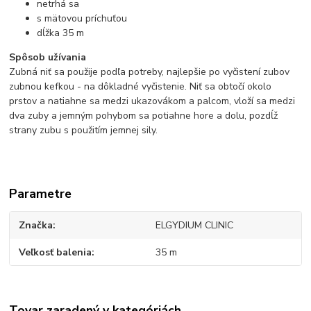
netrhá sa
s mätovou príchuťou
dĺžka 35 m
Spôsob užívania
Zubná niť sa použije podľa potreby, najlepšie po vyčistení zubov
zubnou kefkou - na dôkladné vyčistenie. Niť sa obtočí okolo
prstov a natiahne sa medzi ukazovákom a palcom, vloží sa medzi
dva zuby a jemným pohybom sa potiahne hore a dolu, pozdĺž
strany zubu s použitím jemnej sily.
Parametre
Značka
ELGYDIUM CLINIC
Veľkosť balenia
35 m
Tovar zaradený v kategóriách