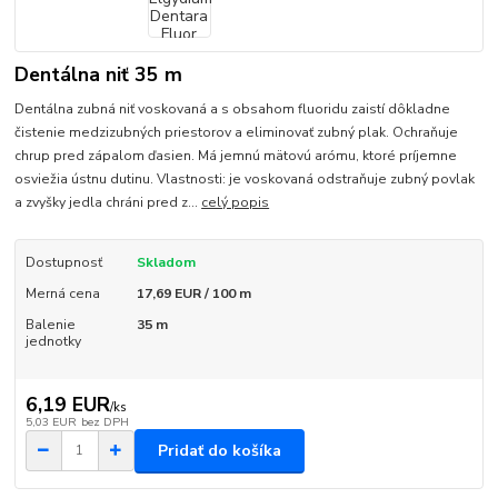
Dentálna niť 35 m
Dentálna zubná niť voskovaná a s obsahom fluoridu zaistí dôkladne
čistenie medzizubných priestorov a eliminovať zubný plak. Ochraňuje
chrup pred zápalom ďasien. Má jemnú mätovú arómu, ktoré príjemne
osviežia ústnu dutinu. Vlastnosti: je voskovaná odstraňuje zubný povlak
a zvyšky jedla chráni pred z...
celý popis
Dostupnosť
Skladom
Merná cena
17,69 EUR / 100 m
Balenie
35 m
jednotky
6,19 EUR
/
ks
5,03 EUR
bez DPH
Pridať do košíka