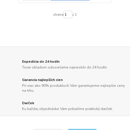
strana
z 1
Expedícia do 24 hodín
Tovar skladom odosielame najneskôr do 24 hodín.
Garancia najlepších cien
Pri viac ako 90% produktoch Vám garantujeme najlepšie ceny
na trhu.
Darček
Ku každej objednávke Vám pribalíme praktický darček.
Doprava zdarma
Doprava už od 2,50 Eur alebo pri objednávkach nad 100 EUR