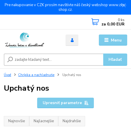
Pre nakupovanie v CZK prosím navštívte náš český webshop www.zks-
shop.cz.
0
ks
za
0,00 EUR
Menu
Hľadať
Úvod
Chrípka a nachladnutie
Upchatý nos
Upchatý nos
Upresniť parametre
Najnovšie
Najlacnejšie
Najdrahšie