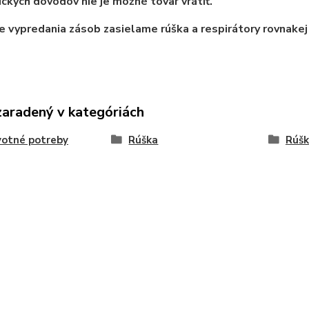
ických dôvodov nie je možné tovar vrátiť.
e vypredania zásob zasielame rúška a respirátory rovnakej 
zaradený v kategóriách
votné potreby
Rúška
Rúšk