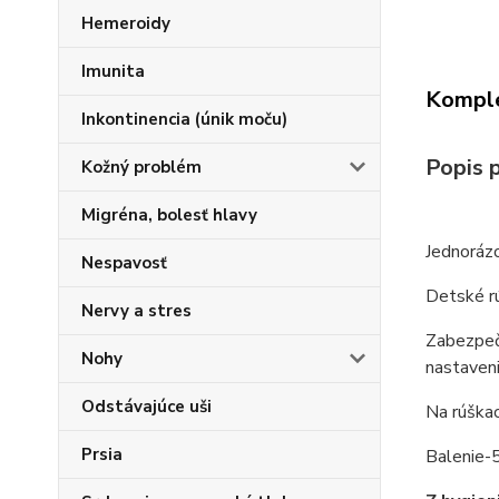
Hemeroidy
Imunita
Komple
Inkontinencia (únik moču)
Popis 
Kožný problém
Migréna, bolesť hlavy
Jednoráz
Nespavosť
Detské rú
Nervy a stres
Zabezpeč
Nohy
nastaveni
Odstávajúce uši
Na rúška
Prsia
Balenie