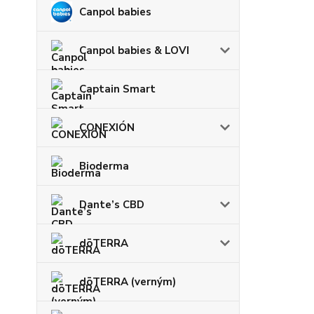
Canpol babies
Canpol babies & LOVI
Captain Smart
CONEXIÓN
Bioderma
Dante’s CBD
dōTERRA
dōTERRA (verným)