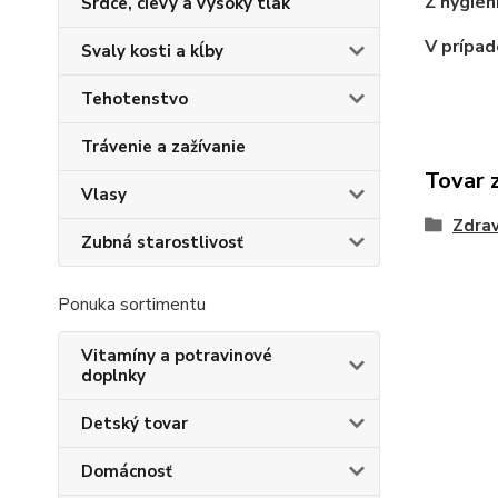
Z hygien
Srdce, cievy a vysoký tlak
V prípad
Svaly kosti a kĺby
Tehotenstvo
Trávenie a zažívanie
Tovar 
Vlasy
Zdra
Zubná starostlivosť
Ponuka sortimentu
Vitamíny a potravinové
doplnky
Detský tovar
Domácnosť