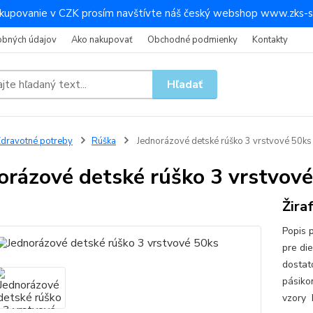
kupovanie v CZK prosím navštívte náš český webshop www.zks-s
obných údajov
Ako nakupovať
Obchodné podmienky
Kontakty
Hľadať
dravotné potreby
Rúška
Jednorázové detské rúško 3 vrstvové 50ks
orázové detské rúško 3 vrstvov
Žira
Popis 
pre di
dostat
pásiko
vzory 