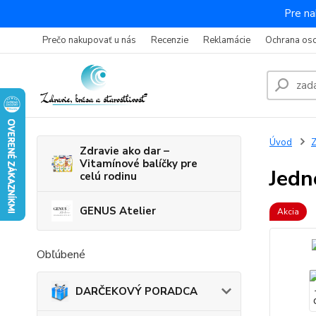
Pre na
Prečo nakupovať u nás
Recenzie
Reklamácie
Ochrana os
Úvod
Z
Zdravie ako dar –
Vitamínové balíčky pre
Jedn
celú rodinu
GENUS Atelier
Akcia
Obľúbené
DARČEKOVÝ PORADCA