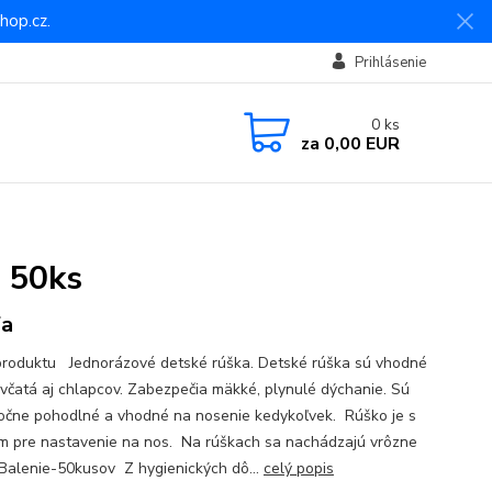
hop.cz.
Prihlásenie
0
ks
za
0,00 EUR
é 50ks
fa
produktu Jednorázové detské rúška. Detské rúška sú vhodné
evčatá aj chlapcov. Zabezpečia mäkké, plynulé dýchanie. Sú
očne pohodlné a vhodné na nosenie kedykoľvek. Rúško je s
m pre nastavenie na nos. Na rúškach sa nachádzajú vrôzne
Balenie-50kusov Z hygienických dô...
celý popis