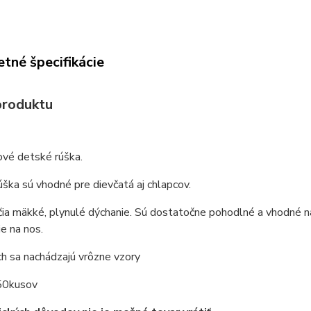
tné špecifikácie
produktu
ové detské rúška.
ška sú vhodné pre dievčatá aj chlapcov.
ia mäkké, plynulé dýchanie. Sú dostatočne pohodlné a vhodné n
e na nos.
ch sa nachádzajú vrôzne vzory
-50kusov