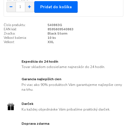
Pridať do košíka
Číslo produktu:
540863G
EAN kód:
8595609540863
Značka:
Black Storm
Veľkosť balenia:
10 ks
Veľkosť:
XXL
Expedícia do 24 hodín
Tovar skladom odosielame najneskôr do 24 hodín.
Garancia najlepších cien
Pri viac ako 90% produktoch Vám garantujeme najlepšie ceny
na trhu.
Darček
Ku každej objednávke Vám pribalíme praktický darček.
Doprava zdarma