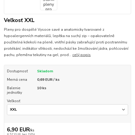
Veľkosť XXL
Pleny pro dospělé Vysoce savé a anatomicky tvarované z
hypoalergenních materiálů, lepítka na suchý zip – opakovatelně
použitelná kdekoli na pleně, vnitřní pásky zabraňující proti postrannímu
protékání, indikátor vlhkosti, nedochází ke žmolkování jádra, pohlcování
pachu, přeměna tekutiny na gel, prod...
celý popis
Dostupnosť
Skladom
Merná cena
0,69 EUR / ks
Balenie
10 ks
jednotky
Veľkosť
6,90 EUR
/
ks
6,57 EUR
bez DPH