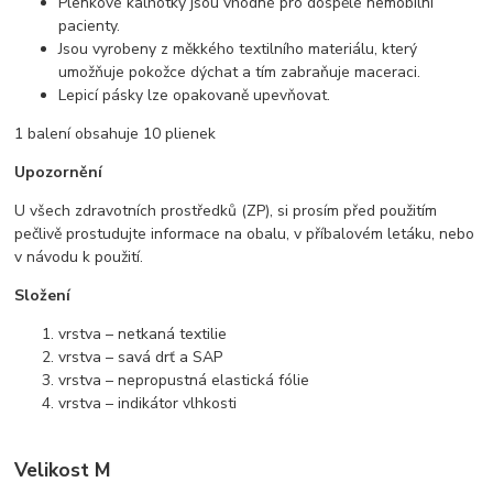
Plenkové kalhotky jsou vhodné pro dospělé nemobilní
pacienty.
Jsou vyrobeny z měkkého textilního materiálu, který
umožňuje pokožce dýchat a tím zabraňuje maceraci.
Lepicí pásky lze opakovaně upevňovat.
1 balení obsahuje 10 plienek
Upozornění
U všech zdravotních prostředků (ZP), si prosím před použitím
pečlivě prostudujte informace na obalu, v příbalovém letáku, nebo
v návodu k použití.
Složení
vrstva – netkaná textilie
vrstva – savá drť a SAP
vrstva – nepropustná elastická fólie
vrstva – indikátor vlhkosti
Velikost M