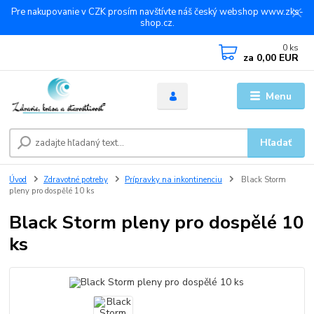
Pre nakupovanie v CZK prosím navštívte náš český webshop www.zks-
shop.cz.
0
ks
za
0,00 EUR
Menu
Hľadať
Úvod
Zdravotné potreby
Prípravky na inkontinenciu
Black Storm
pleny pro dospělé 10 ks
Black Storm pleny pro dospělé 10
ks