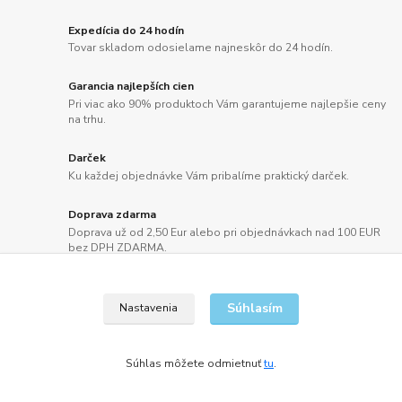
Expedícia do 24 hodín
Tovar skladom odosielame najneskôr do 24 hodín.
Garancia najlepších cien
Pri viac ako 90% produktoch Vám garantujeme najlepšie ceny
na trhu.
Darček
Ku každej objednávke Vám pribalíme praktický darček.
Doprava zdarma
Doprava už od 2,50 Eur alebo pri objednávkach nad 100 EUR
bez DPH ZDARMA.
Súhlasím
Nastavenia
Súhlas môžete odmietnuť
tu
.