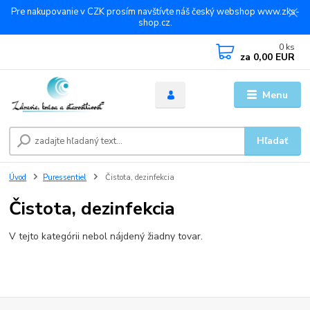
Pre nakupovanie v CZK prosím navštívte náš český webshop www.zks-
shop.cz.
0
ks
za
0,00 EUR
Menu
Hľadať
Úvod
Puressentiel
Čistota, dezinfekcia
Čistota, dezinfekcia
V tejto kategórii nebol nájdený žiadny tovar.