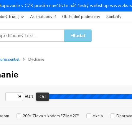
kupovanie v CZK prosím navštívte náš český webshop www.zks-s
obných údajov
Ako nakupovať
Obchodné podmienky
Kontakty
Hľadať
uressentiel
Dýchanie
anie
EUR
Od
adom
20% Zľava s kódom "ZIMA20"
Akcia
Doprav