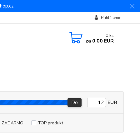
hop.cz.
Prihlásenie
0
ks
za
0,00 EUR
Do
EUR
a ZADARMO
TOP produkt