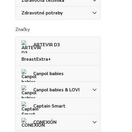
Zdravotná technika
Zdravotné potreby
Značky
ARTEVIR D3
BreastExtra+
Canpol babies
Canpol babies & LOVI
Captain Smart
CONEXIÓN