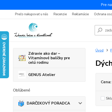
Pre na
Prečo nakupovať u nás
Recenzie
Reklamácie
Ochrana os
Úvod
P
Zdravie ako dar –
Vitamínové balíčky pre
Dých
celú rodinu
GENUS Atelier
Cena:
Obľúbené
Skl
DARČEKOVÝ PORADCA