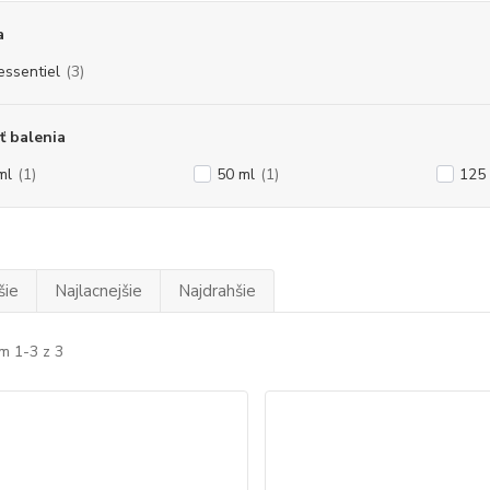
a
essentiel
(3)
ť balenia
ml
(1)
50 ml
(1)
125
šie
Najlacnejšie
Najdrahšie
m 1-3 z 3