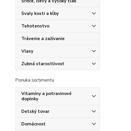
Srdce, cievy a vysoký tlak
Svaly kosti a kĺby
Tehotenstvo
Trávenie a zažívanie
Vlasy
Zubná starostlivosť
Ponuka sortimentu
Vitamíny a potravinové
doplnky
Detský tovar
Domácnosť