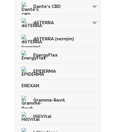
Dante’s CBD
dōTERRA
dōTERRA (verným)
EnergyFlex
EPIDERMA
EREXAN
Gramme-Revit
HillVital