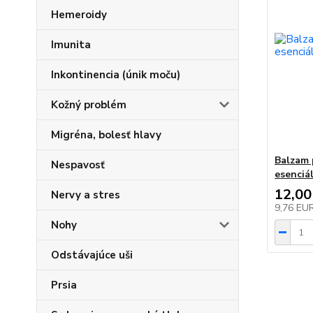
Hemeroidy
Imunita
Inkontinencia (únik moču)
Kožný problém
Migréna, bolesť hlavy
Balzam 
Nespavosť
esenciá
12,00
Nervy a stres
9,76 EU
Nohy
Odstávajúce uši
Prsia