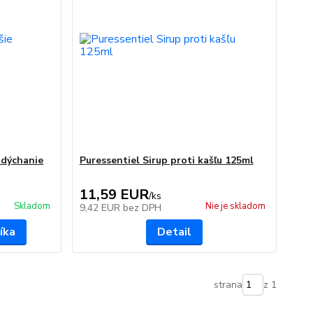
 dýchanie
Puressentiel Sirup proti kašľu 125ml
11,59 EUR
/
ks
Skladom
Nie je skladom
9,42 EUR
bez DPH
íka
Detail
strana
z 1