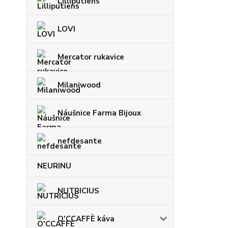
Lilliputiens
LOVI
Mercator rukavice
Milaniwood
Náušnice Farma Bijoux
nefdesante
NEURINU
NUTRICIUS
O'CCAFFÈ káva