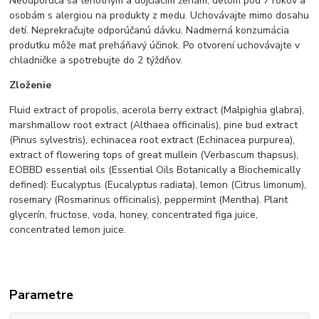
Neodporúča sa tehotným a dojčiacim ženám, deťom pod 7 rokov a
osobám s alergiou na produkty z medu. Uchovávajte mimo dosahu
detí. Neprekračujte odporúčanú dávku. Nadmerná konzumácia
produtku môže mať preháňavý účinok. Po otvorení uchovávajte v
chladničke a spotrebujte do 2 týždňov.
Zloženie
Fluid extract of propolis, acerola berry extract (Malpighia glabra),
marshmallow root extract (Althaea officinalis), pine bud extract
(Pinus sylvestris), echinacea root extract (Echinacea purpurea),
extract of flowering tops of great mullein (Verbascum thapsus),
EOBBD essential oils (Essential Oils Botanically a Biochemically
defined): Eucalyptus (Eucalyptus radiata), lemon (Citrus limonum),
rosemary (Rosmarinus officinalis), peppermint (Mentha). Plant
glycerín, fructose, voda, honey, concentrated figa juice,
concentrated lemon juice.
Parametre