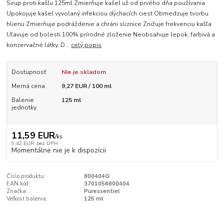
Sirup proti kašľu 125ml Zmierňuje kašeľ už od prvého dňa používania
Upokojuje kašeľ vyvolaný infekciou dýchacích ciest Obmedzuje tvorbu
hlienu Zmierňuje podráždenie a chráni sliznice Znižuje frekvenciu kašľa
Uľavuje od bolesti 100% prírodné zloženie Neobsahuje lepok, farbivá a
konzervačné látky. D...
celý popis
Dostupnosť
Nie je skladom
Merná cena
9,27 EUR / 100 ml
Balenie
125 ml
jednotky
11,59 EUR
/
ks
9,42 EUR
bez DPH
Momentálne nie je k dispozícii
Číslo produktu:
800404G
EAN kód:
3701056800404
Značka:
Puressentiel
Veľkosť balenia:
125 ml