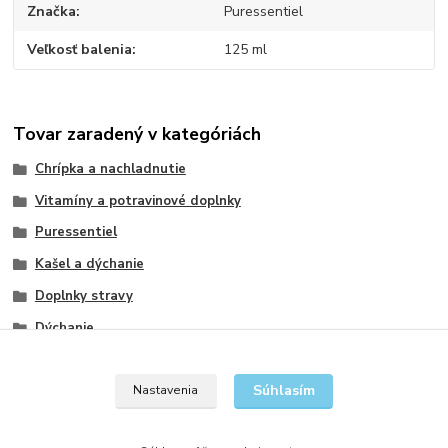
Značka
Puressentiel
Veľkosť balenia
125 ml
Tovar zaradený v kategóriách
Chrípka a nachladnutie
Vitamíny a potravinové doplnky
Puressentiel
Kašel a dýchanie
Doplnky stravy
Dýchanie
Sirupy proti kašlu
Súhlasím
Nastavenia