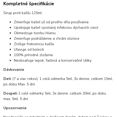
Kompletné špecifikácie
Sirup proti kašľu 125ml
Zmierňuje kašeľ už od prvého dňa používania
Upokojuje kašeľ vyvolaný infekciou dýchacích ciest
Obmedzuje tvorbu hlienu
Zmierňuje podráždenie a chráni sliznice
Znižuje frekvenciu kašľa
Uľavuje od bolesti
100% prírodné zloženie
Neobsahuje lepok, farbivá a konzervačné látky.
Dávkovanie
Deti
(7 a viac rokov): 1 celá odmerka 5ml, 3x denne, celkom 15ml,
po dobu Max. 5 dní.
Dospelí
2 celé odmerky 5ml, 3x denne, celkom 30ml, po dobu
max. 5ml. 5 dní.
Upozornenie