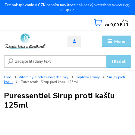
Pre nakupovanie v CZK prosím navštívte náš český webshop www.zks-
shop.cz.
0
ks
za
0,00 EUR
Menu
Hľadať
Úvod
Vitamíny a potravinové doplnky
Doplnky stravy
Sirupy proti
kašlu
Puressentiel Sirup proti kašľu 125ml
Puressentiel Sirup proti kašľu
125ml