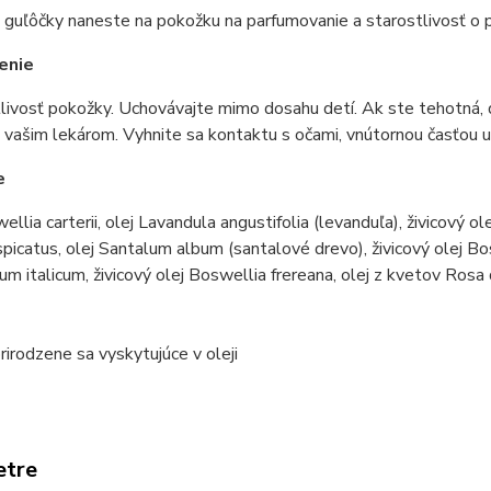
uľôčky naneste na pokožku na parfumovanie a starostlivosť o p
enie
livosť pokožky. Uchovávajte mimo dosahu detí. Ak ste tehotná,
s vašim lekárom. Vyhnite sa kontaktu s očami, vnútornou časťou uš
e
ellia carterii, olej Lavandula angustifolia (levanduľa), živicový o
picatus, olej Santalum album (santalové drevo), živicový olej Bos
um italicum, živicový olej Boswellia frereana, olej z kvetov Rosa
rirodzene sa vyskytujúce v oleji
etre