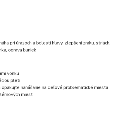
áha pri úrazoch a bolesti hlavy, zlepšení zraku, striách,
nka, oprava buniek
tami vonku
ciou pleti
m opakujte nanášanie na cieľové problematické miesta
blémových miest