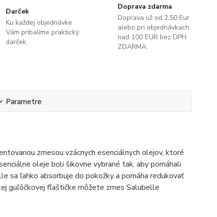
Doprava zdarma
Darček
Doprava už od 2,50 Eur
Ku každej objednávke
alebo pri objednávkach
Vám pribalíme praktický
nad 100 EUR bez DPH
darček.
ZDARMA.
Parametre
tentovanou zmesou vzácnych esenciálnych olejov, ktoré
esenciálne oleje boli šikovne vybrané tak, aby pomáhali
belle sa ľahko absorbuje do pokožky a pomáha redukovať
ckej guľôčkovej fľaštičke môžete zmes Salubelle