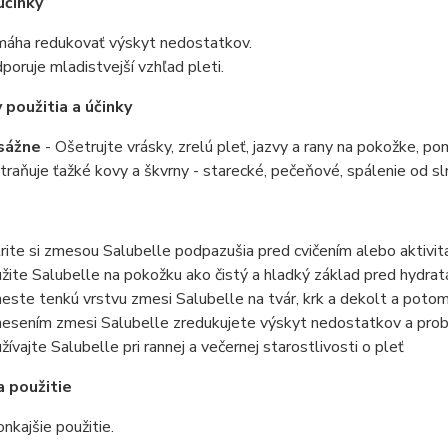
účinky
áha redukovať výskyt nedostatkov.
poruje mladistvejší vzhľad pleti.
použitia a účinky
sážne
- Ošetrujte vrásky, zrelú pleť, jazvy a rany na pokožke, pom
traňuje ťažké kovy a škvrny - starecké, pečeňové, spálenie od sl
rite si zmesou Salubelle podpazušia pred cvičením alebo aktivi
žite Salubelle na pokožku ako čistý a hladký základ pred hydratá
este tenkú vrstvu zmesi Salubelle na tvár, krk a dekolt a poto
esením zmesi Salubelle zredukujete výskyt nedostatkov a pro
žívajte Salubelle pri rannej a večernej starostlivosti o pleť
 použitie
nkajšie použitie.