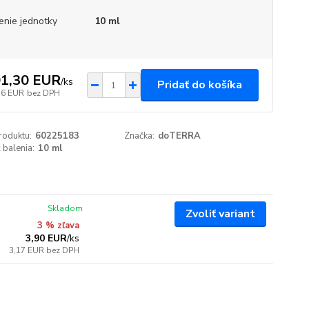
enie jednotky
10 ml
1,30 EUR
/
ks
Pridať do košíka
36 EUR
bez DPH
roduktu:
60225183
Značka:
doTERRA
 balenia:
10 ml
Skladom
Zvoliť variant
3 % zľava
3,90 EUR
/
ks
3,17 EUR
bez DPH