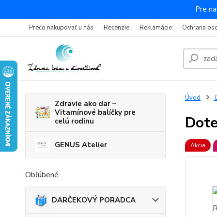
Pre na
Prečo nakupovať u nás
Recenzie
Reklamácie
Ochrana os
Úvod
Zdravie ako dar –
Vitamínové balíčky pre
Dote
celú rodinu
GENUS Atelier
Akcia
Obľúbené
DARČEKOVÝ PORADCA