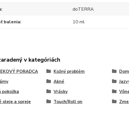
a
doTERRA
ť balenia
10 ml
zaradený v kategóriách
EKOVÝ PORADCA
Kožný problém
Dom
dámy
Akné
Jazv
á pokožka
Vrásky
Vône
 oleje a spreje
Touch/Roll on
Zmes