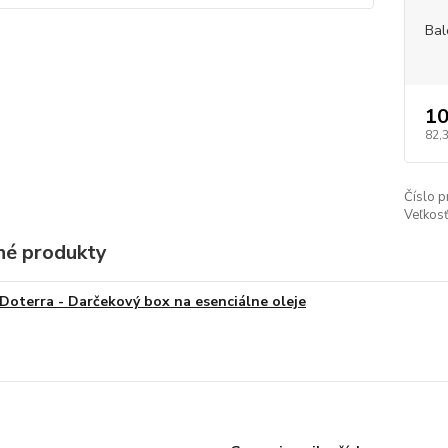
Bal
10
82,
Číslo p
Veľkosť
é produkty
Doterra - Darčekový box na esenciálne oleje