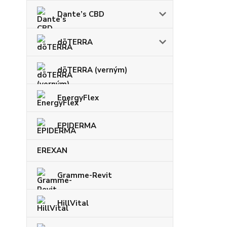
Dante’s CBD
dōTERRA
dōTERRA (verným)
EnergyFlex
EPIDERMA
EREXAN
Gramme-Revit
HillVital