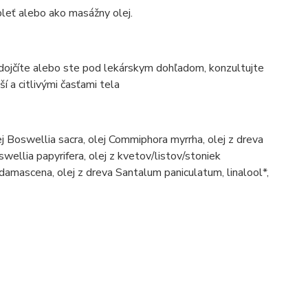
leť alebo ako masážny olej.
 dojčíte alebo ste pod lekárskym dohľadom, konzultujte
í a citlivými časťami tela
lej Boswellia sacra, olej Commiphora myrrha, olej z dreva
wellia papyrifera, olej z kvetov/listov/stoniek
 damascena, olej z dreva Santalum paniculatum, linalool*,