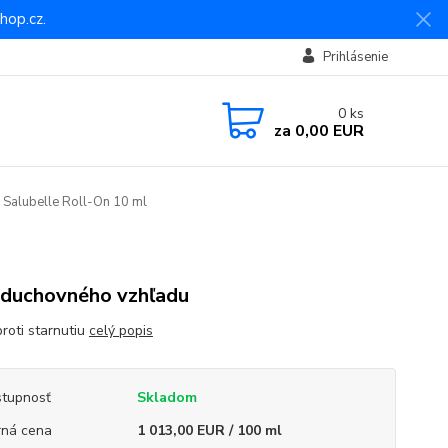
hop.cz.
Prihlásenie
0
ks
za
0,00 EUR
 Salubelle Roll-On 10 ml
 duchovného vzhľadu
roti starnutiu
celý popis
tupnosť
Skladom
ná cena
1 013,00 EUR / 100 ml