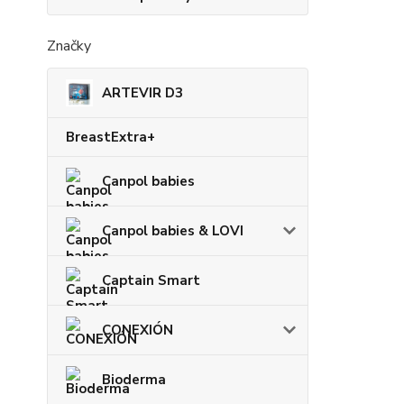
Značky
ARTEVIR D3
BreastExtra+
Canpol babies
Canpol babies & LOVI
Captain Smart
CONEXIÓN
Bioderma