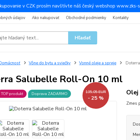
kupovanie v CZK prosím navštívte náš český webshop www.zks-s
obných údajov
Ako nakupovať
Obchodné podmienky
Kontakty
Hľadať
Domácnosť
Vône do bytu a sviečky
Vonné oleje a spreje
Doterra
rra Salubelle Roll-On 10 ml
Olej
135,05 EUR
TOP produkt
Doprava ZADARMO
- 25 %
Zmes p
Dos
Mer