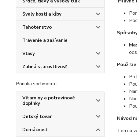
Hlavné 
Srdce, cievy a vysoký tlak
Pom
Svaly kosti a kĺby
Pod
Tehotenstvo
Spôsoby 
Trávenie a zažívanie
Ma
ods
Vlasy
Použitie
Zubná starostlivosť
Pot
Ponuka sortimentu
Pou
Nan
Vitamíny a potravinové
Nan
doplnky
Pou
Detský tovar
Návod na
Domácnosť
Len na vo