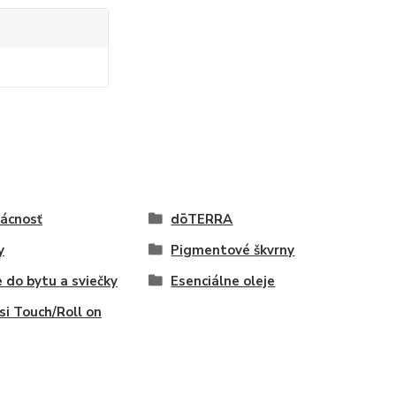
ácnosť
dōTERRA
y
Pigmentové škvrny
 do bytu a sviečky
Esenciálne oleje
i Touch/Roll on