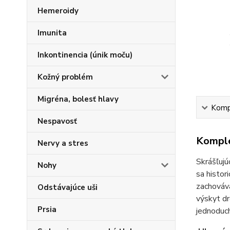
Hemeroidy
Imunita
Inkontinencia (únik moču)
Kožný problém
Migréna, bolesť hlavy
Kompl
Nespavosť
Komple
Nervy a stres
Skrášľujú
Nohy
sa histor
zachováva
Odstávajúce uši
výskyt dr
Prsia
jednoduch