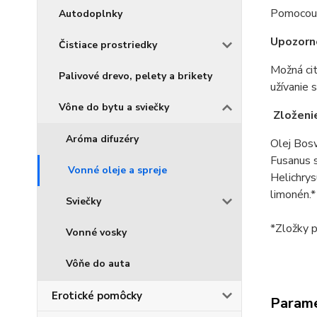
Pomocou g
Autodoplnky
Upozorn
Čistiace prostriedky
Možná cit
Palivové drevo, pelety a brikety
užívanie 
Vône do bytu a sviečky
Zloženi
Aróma difuzéry
Olej Bosw
Fusanus s
Vonné oleje a spreje
Helichrys
limonén.*
Sviečky
*Zložky p
Vonné vosky
Vôňe do auta
Erotické pomôcky
Param