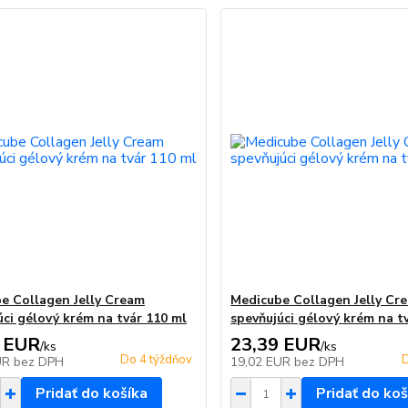
e Collagen Jelly Cream
Medicube Collagen Jelly Cr
úci gélový krém na tvár 110 ml
spevňujúci gélový krém na t
 EUR
23,39 EUR
/
ks
/
ks
Do 4 týždňov
D
UR
bez DPH
19,02 EUR
bez DPH
Pridať do košíka
Pridať do koš