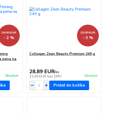
24,00 EUR
29,90 EUR
- 2 %
- 3 %
rming
Collagen Zeen Beauty Premium 249 g
a pena na
28,89 EUR
/
ks
Skladom
Skladom
23,49 EUR
bez DPH
íka
Pridať do košíka