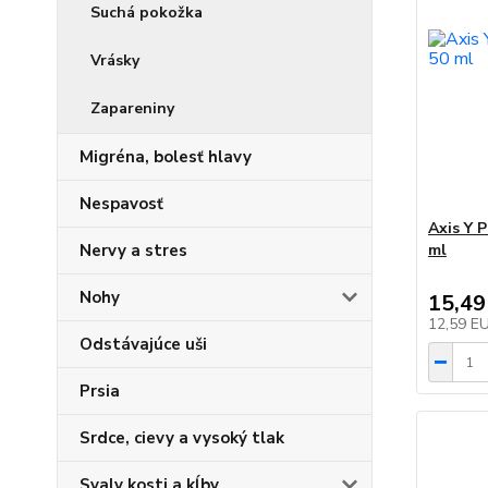
Suchá pokožka
Vrásky
Zapareniny
Migréna, bolesť hlavy
Nespavosť
Axis Y 
Nervy a stres
ml
Nohy
15,49
12,59 E
Odstávajúce uši
Prsia
Srdce, cievy a vysoký tlak
Svaly kosti a kĺby