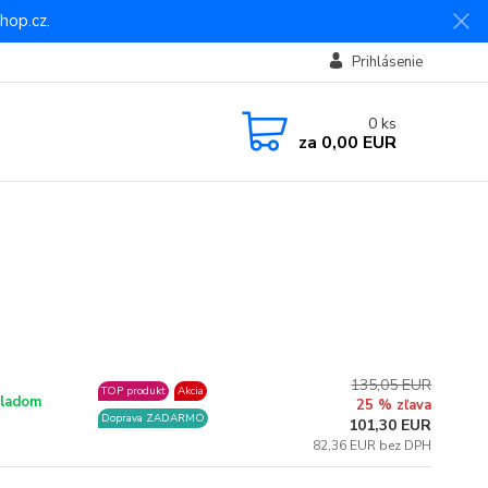
hop.cz.
Prihlásenie
0
ks
za
0,00 EUR
135,05 EUR
TOP produkt
Akcia
ladom
25 % zľava
Doprava ZADARMO
101,30 EUR
82,36 EUR bez DPH