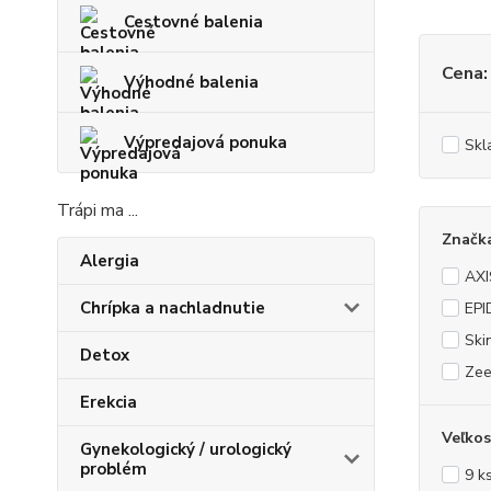
Cestovné balenia
Cena:
Výhodné balenia
Výpredajová ponuka
Skl
Trápi ma ...
Značk
Alergia
AXI
Chrípka a nachladnutie
EP
Ski
Detox
Ze
Erekcia
Veľkos
Gynekologický / urologický
problém
9 k