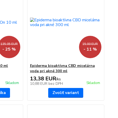
135,05 EUR
15,00 EUR
- 25 %
- 11 %
10 ml
Epiderma bioaktívna CBD micelárna
voda pri akné 300 ml
13,38 EUR
/
ks
Skladom
Skladom
10,88 EUR
bez DPH
íka
Zvoliť variant