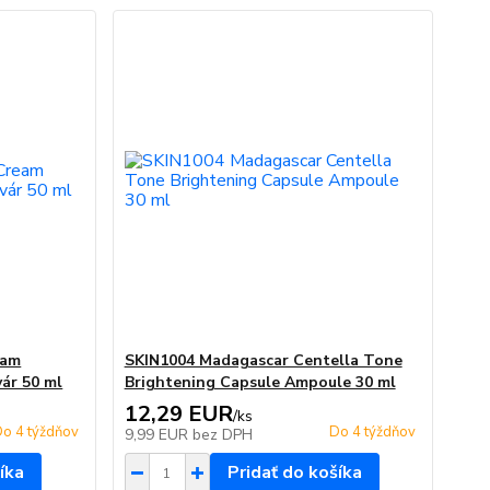
eam
SKIN1004 Madagascar Centella Tone
vár 50 ml
Brightening Capsule Ampoule 30 ml
12,29 EUR
/
ks
o 4 týždňov
Do 4 týždňov
9,99 EUR
bez DPH
íka
Pridať do košíka