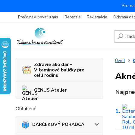
Pre na
Prečo nakupovať u nás
Recenzie
Reklamácie
Ochrana os
Úvod
K
Zdravie ako dar –
Vitamínové balíčky pre
Akn
celú rodinu
GENUS Atelier
Najpre
Obľúbené
1.
DARČEKOVÝ PORADCA