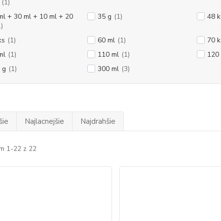
(1)
ml + 30 ml + 10 ml + 20
35 g
(1)
48 k
1)
ks
(1)
60 ml
(1)
70 k
ml
(1)
110 ml
(1)
120
 g
(1)
300 ml
(3)
šie
Najlacnejšie
Najdrahšie
m 1-22 z 22