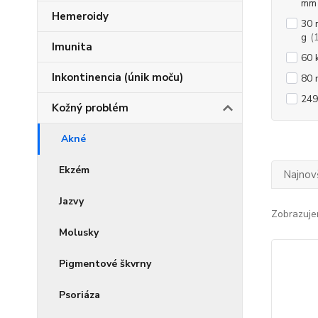
mm
Hemeroidy
30 
g
(
Imunita
60 
Inkontinencia (únik moču)
80 
249
Kožný problém
Akné
Ekzém
Najnov
Jazvy
Zobrazuje
Molusky
Pigmentové škvrny
Psoriáza