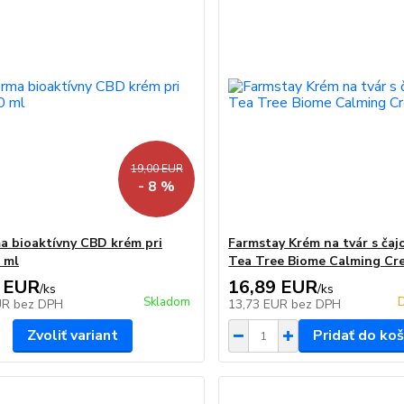
19,00 EUR
- 8 %
a bioaktívny CBD krém pri
Farmstay Krém na tvár s ča
 ml
Tea Tree Biome Calming Cr
 EUR
16,89 EUR
/
ks
/
ks
Skladom
D
UR
bez DPH
13,73 EUR
bez DPH
Zvoliť variant
Pridať do koš