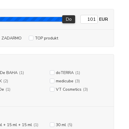
Do
EUR
a ZADARMO
TOP produkt
 De BAHA
(1)
doTERRA
(1)
K
(2)
medicube
(3)
De
(1)
VT Cosmetics
(3)
l + 15 ml + 15 ml
(1)
30 ml
(5)