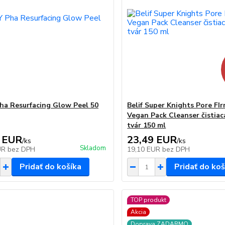
Pha Resurfacing Glow Peel 50
Belif Super Knights Pore FI
Vegan Pack Cleanser čistiac
tvár 150 ml
 EUR
23,49 EUR
/
ks
/
ks
Skladom
UR
bez DPH
19,10 EUR
bez DPH
Pridať do košíka
Pridať do koš
TOP produkt
Akcia
Doprava ZADARMO