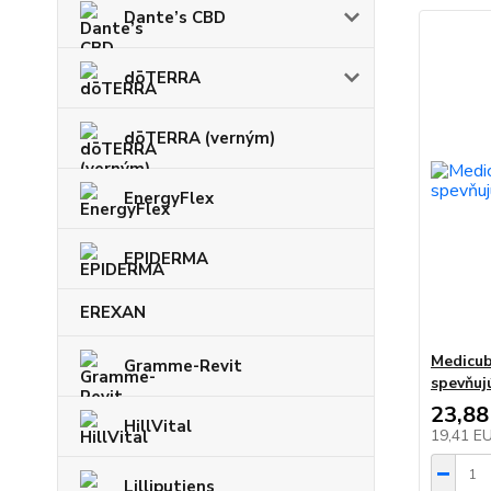
Dante’s CBD
dōTERRA
dōTERRA (verným)
EnergyFlex
EPIDERMA
EREXAN
Medicub
Gramme-Revit
spevňuj
23,88
HillVital
19,41 E
Lilliputiens