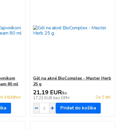
jovníkom
Gél na akné BioComplex - Master Herb
eam 80 ml
25 g
21,19 EUR
/
ks
o 4 týždňov
Do 3 dní
17,23 EUR
bez DPH
íka
Pridať do košíka