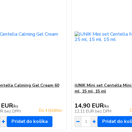
entella Calming Gel Cream 60
iUNIK Mini set Centella Mini
ml, 15 ml, 15 ml
 EUR
14,90 EUR
/
ks
/
ks
Do 4 týždňov
D
UR
bez DPH
12,11 EUR
bez DPH
Pridať do košíka
Pridať do koš