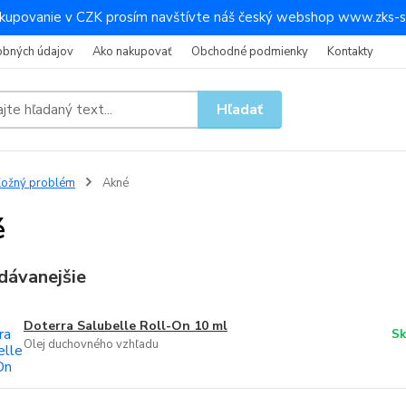
kupovanie v CZK prosím navštívte náš český webshop www.zks-s
obných údajov
Ako nakupovať
Obchodné podmienky
Kontakty
Hľadať
ožný problém
Akné
é
dávanejšie
Doterra Salubelle Roll-On 10 ml
Sk
Olej duchovného vzhľadu