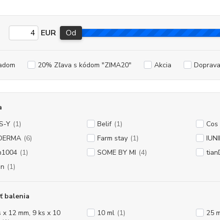
EUR
Od
adom
20% Zľava s kódom "ZIMA20"
Akcia
Doprav
a
S-Y
(1)
Belif
(1)
Cos
IDERMA
(6)
Farm stay
(1)
IUNI
n1004
(1)
SOME BY MI
(4)
tian
en
(1)
ť balenia
s x 12 mm, 9 ks x 10
10 ml
(1)
25 m