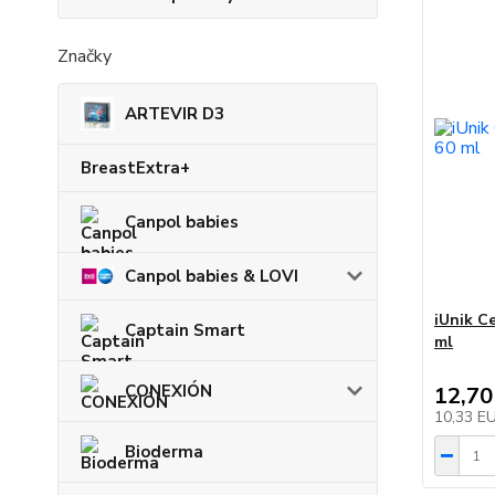
Značky
ARTEVIR D3
BreastExtra+
Canpol babies
Canpol babies & LOVI
iUnik C
Captain Smart
ml
CONEXIÓN
12,70
10,33 E
Bioderma