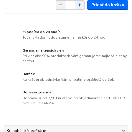
Pridať do košíka
Expedícia do 24 hodín
Tovar skladom odosielame najneskôr do 24 hodín.
Garancia najlepších cien
Pri viac ako 90% produktoch Vám garantujeme najlepšie ceny
na trhu.
Darček
Ku každej objednávke Vám pribalíme praktický darček.
Doprava zdarma
Doprava už od 2,50 Eur alebo pri objednávkach nad 100 EUR
bez DPH ZDARMA.
Kompletné špecifikácie