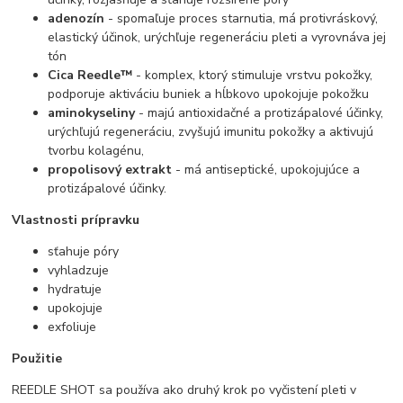
adenozín
- spomaľuje proces starnutia, má protivráskový,
elastický účinok, urýchľuje regeneráciu pleti a vyrovnáva jej
tón
Cica Reedle™
- komplex, ktorý stimuluje vrstvu pokožky,
podporuje aktiváciu buniek a hĺbkovo upokojuje pokožku
aminokyseliny
- majú antioxidačné a protizápalové účinky,
urýchľujú regeneráciu, zvyšujú imunitu pokožky a aktivujú
tvorbu kolagénu,
propolisový extrakt
- má antiseptické, upokojujúce a
protizápalové účinky.
Vlastnosti prípravku
sťahuje póry
vyhladzuje
hydratuje
upokojuje
exfoliuje
Použitie
REEDLE SHOT sa používa ako druhý krok po vyčistení pleti v