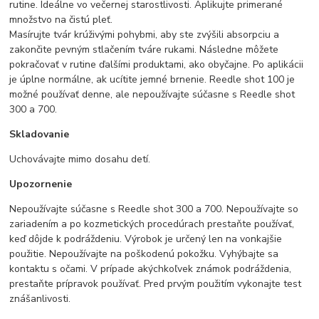
rutine. Ideálne vo večernej starostlivosti. Aplikujte primerané
množstvo na čistú pleť.
Masírujte tvár krúživými pohybmi, aby ste zvýšili absorpciu a
zakončite pevným stlačením tváre rukami. Následne môžete
pokračovať v rutine ďalšími produktami, ako obyčajne. Po aplikácii
je úplne normálne, ak ucítite jemné brnenie.
Reedle shot 100 je
možné používať denne, ale nepoužívajte súčasne s Reedle shot
300 a 700.
Skladovanie
Uchovávajte mimo dosahu detí.
Upozornenie
Nepoužívajte súčasne s Reedle shot 300 a 700.
Nepoužívajte so
zariadením a po kozmetických procedúrach prestaňte používať,
keď dôjde k podráždeniu.
Výrobok je určený len na vonkajšie
použitie. Nepoužívajte na poškodenú pokožku. Vyhýbajte sa
kontaktu s očami. V prípade akýchkoľvek známok podráždenia,
prestaňte prípravok používať. Pred prvým použitím vykonajte test
z
nášanlivosti
.