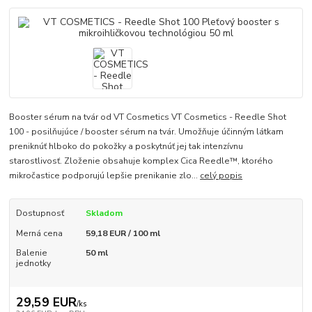
Booster sérum na tvár od VT Cosmetics VT Cosmetics - Reedle Shot
100 - posilňujúce / booster sérum na tvár. Umožňuje účinným látkam
preniknúť hlboko do pokožky a poskytnúť jej tak intenzívnu
starostlivosť. Zloženie obsahuje komplex Cica Reedle™, ktorého
mikročastice podporujú lepšie prenikanie zlo...
celý popis
Dostupnosť
Skladom
Merná cena
59,18 EUR / 100 ml
Balenie
50 ml
jednotky
29,59 EUR
/
ks