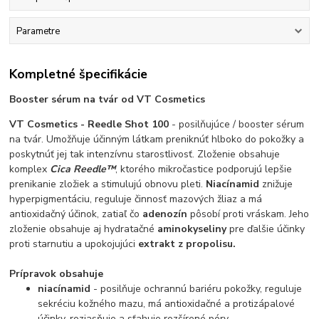
Parametre
Kompletné špecifikácie
Booster sérum na tvár od VT Cosmetics
VT Cosmetics - Reedle Shot 100
- posilňujúce / booster sérum
na tvár. Umožňuje účinným látkam preniknúť hlboko do pokožky a
poskytnúť jej tak intenzívnu starostlivosť. Zloženie obsahuje
komplex
Cica Reedle™
, ktorého mikročastice podporujú lepšie
prenikanie zložiek a stimulujú obnovu pleti.
Niacínamid
znižuje
hyperpigmentáciu, reguluje činnosť mazových žliaz a má
antioxidačný účinok, zatiaľ čo
adenozín
pôsobí proti vráskam. Jeho
zloženie obsahuje aj hydratačné
aminokyseliny
pre ďalšie účinky
proti starnutiu a upokojujúci
extrakt z propolisu.
Prípravok obsahuje
niacínamid
- posilňuje ochrannú bariéru pokožky, reguluje
sekréciu kožného mazu, má antioxidačné a protizápalové
účinky, rozjasňuje a sťahuje rozšírené póry