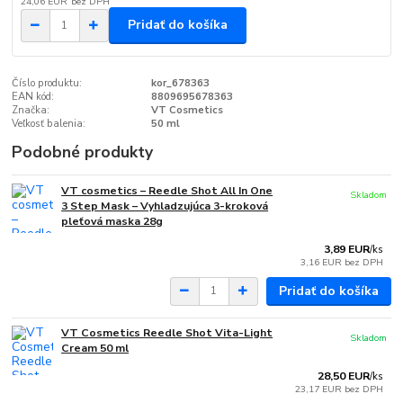
24,06 EUR
bez DPH
Pridať do košíka
Číslo produktu:
kor_678363
EAN kód:
8809695678363
Značka:
VT Cosmetics
Veľkosť balenia:
50 ml
Podobné produkty
VT cosmetics – Reedle Shot All In One
Skladom
3 Step Mask – Vyhladzujúca 3-kroková
pleťová maska 28g
3,89 EUR
/
ks
3,16 EUR
bez DPH
Pridať do košíka
VT Cosmetics Reedle Shot Vita-Light
Skladom
Cream 50 ml
28,50 EUR
/
ks
23,17 EUR
bez DPH