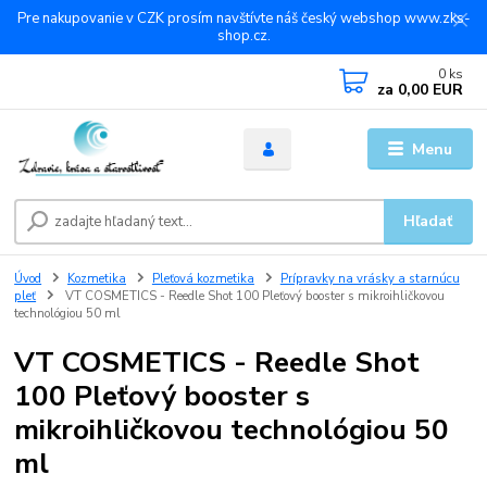
Pre nakupovanie v CZK prosím navštívte náš český webshop www.zks-
shop.cz.
0
ks
za
0,00 EUR
Menu
Hľadať
Úvod
Kozmetika
Pleťová kozmetika
Prípravky na vrásky a starnúcu
pleť
VT COSMETICS - Reedle Shot 100 Pleťový booster s mikroihličkovou
technológiou 50 ml
VT COSMETICS - Reedle Shot
100 Pleťový booster s
mikroihličkovou technológiou 50
ml