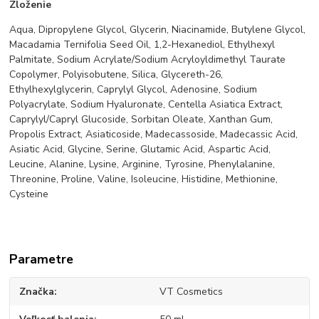
Zloženie
Aqua, Dipropylene Glycol, Glycerin, Niacinamide, Butylene Glycol,
Macadamia Ternifolia Seed Oil, 1,2-Hexanediol, Ethylhexyl
Palmitate, Sodium Acrylate/Sodium Acryloyldimethyl Taurate
Copolymer, Polyisobutene, Silica, Glycereth-26,
Ethylhexylglycerin, Caprylyl Glycol, Adenosine, Sodium
Polyacrylate, Sodium Hyaluronate, Centella Asiatica Extract,
Caprylyl/Capryl Glucoside, Sorbitan Oleate, Xanthan Gum,
Propolis Extract, Asiaticoside, Madecassoside, Madecassic Acid,
Asiatic Acid, Glycine, Serine, Glutamic Acid, Aspartic Acid,
Leucine, Alanine, Lysine, Arginine, Tyrosine, Phenylalanine,
Threonine, Proline, Valine, Isoleucine, Histidine, Methionine,
Cysteine
Parametre
Značka
VT Cosmetics