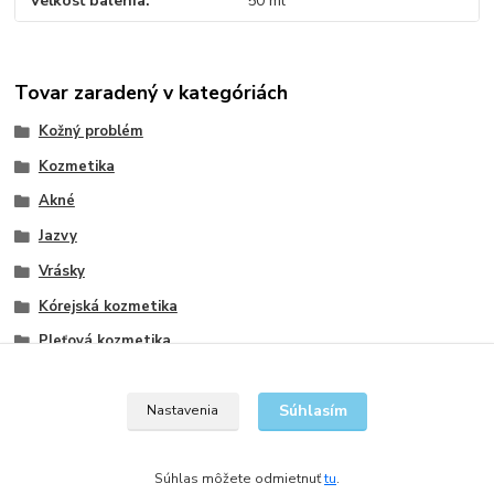
Veľkosť balenia
50 ml
Tovar zaradený v kategóriách
Kožný problém
Kozmetika
Akné
Jazvy
Vrásky
Kórejská kozmetika
Pleťová kozmetika
Prípravky na vrásky a starnúcu pleť
Súhlasím
Nastavenia
Súhlas môžete odmietnuť
tu
.