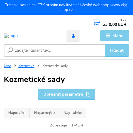
Pre nakupovanie v CZK prosím navštívte náš český webshop www.zks-
shop.cz.
0
ks
za
0,00 EUR
Menu
Hľadať
Úvod
Kozmetika
Kozmetické sady
Kozmetické sady
Upresniť parametre
Najnovšie
Najlacnejšie
Najdrahšie
Zobrazujem 1-4 z 4