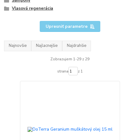
Šampóny
Vlasová regenerácia
Upresniť parametre
Najnovšie
Najlacnejšie
Najdrahšie
Zobrazujem 1-29 z 29
strana
z 1