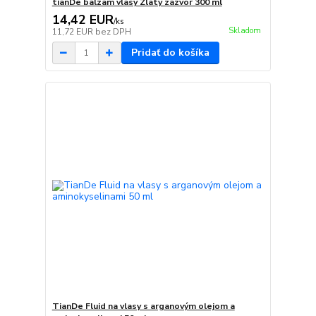
tianDe balzam vlasy Zlatý zázvor 300 ml
14,42 EUR
/
ks
Skladom
11,72 EUR
bez DPH
Pridať do košíka
TianDe Fluid na vlasy s arganovým olejom a