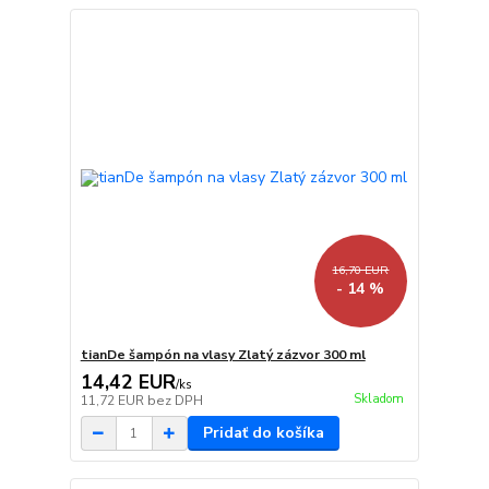
16,70 EUR
- 14 %
tianDe šampón na vlasy Zlatý zázvor 300 ml
14,42 EUR
/
ks
Skladom
11,72 EUR
bez DPH
Pridať do košíka