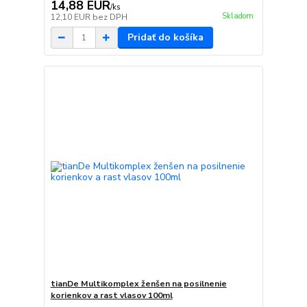
14,88 EUR
/
ks
Skladom
12,10 EUR
bez DPH
Pridať do košíka
tianDe Multikomplex ženšen na posilnenie
korienkov a rast vlasov 100ml