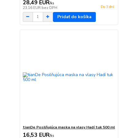
28,49 EUR
/
ks
Do 3 dní
23,16 EUR
bez DPH
Pridať do košíka
tianDe Posilňujúca maska na vlasy Hadí tuk 500 ml
16,53 EUR
/
ks