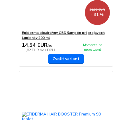
21,00 EUR
- 31 %
Epiderma bioaktívny CBD šampón pri prejavoch
Lupienky 200 ml
14,54 EUR
Momentálne
/
ks
nedostupné
11,82 EUR
bez DPH
Zvoliť variant