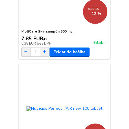
8,88 EUR
- 12 %
MoliCare Skin šampón 500 ml
7,85 EUR
/
ks
Skladom
6,38 EUR
bez DPH
Pridať do košíka