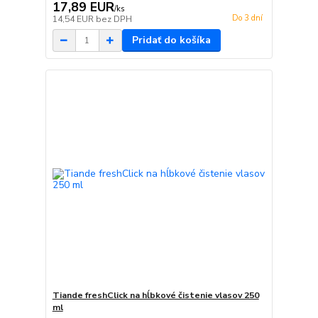
17,89 EUR
/
ks
Do 3 dní
14,54 EUR
bez DPH
Pridať do košíka
Tiande freshClick na hĺbkové čistenie vlasov 250
ml