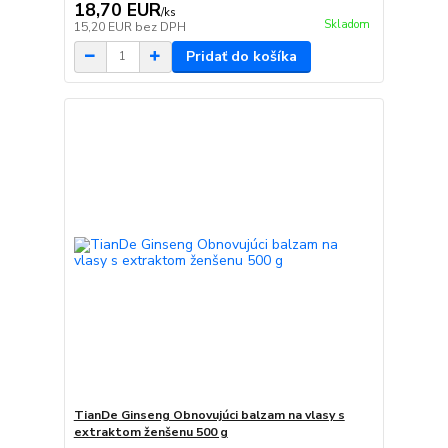
18,70 EUR
/
ks
Skladom
15,20 EUR
bez DPH
Pridať do košíka
TianDe Ginseng Obnovujúci balzam na vlasy s
extraktom ženšenu 500 g