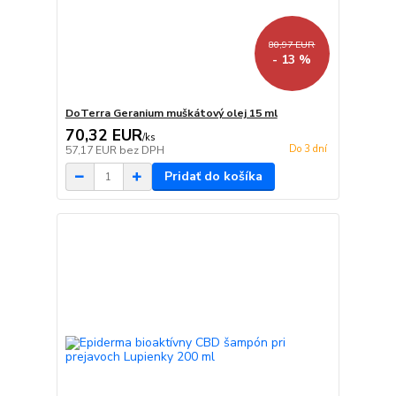
80,97 EUR
- 13 %
DoTerra Geranium muškátový olej 15 ml
70,32 EUR
/
ks
Do 3 dní
57,17 EUR
bez DPH
Pridať do košíka