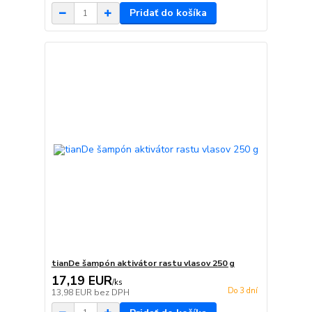
Pridať do košíka
tianDe šampón aktivátor rastu vlasov 250 g
17,19 EUR
/
ks
Do 3 dní
13,98 EUR
bez DPH