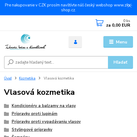
Pre nakupovanie v CZK prosím navštívte náš český webshop www.zks-
shop.cz.
0
ks
za
0,00 EUR
Menu
Hľadať
Úvod
Kozmetika
Vlasová kozmetika
Vlasová kozmetika
Kondicionéry a balzamy na vlasy
Prípravky proti lupinám
Prípravky proti vypadávaniu vlasov
Stylingové prípravky