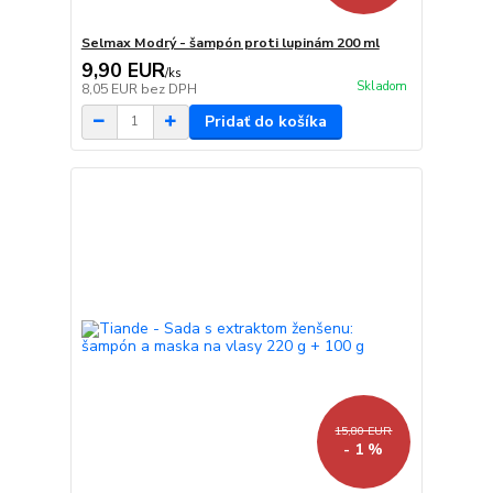
Selmax Modrý - šampón proti lupinám 200 ml
9,90 EUR
/
ks
Skladom
8,05 EUR
bez DPH
Pridať do košíka
15,80 EUR
- 1 %