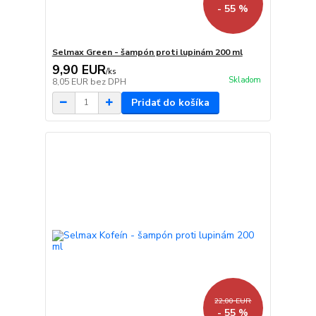
- 55 %
Selmax Green - šampón proti lupinám 200 ml
9,90 EUR
/
ks
Skladom
8,05 EUR
bez DPH
Pridať do košíka
22,00 EUR
- 55 %