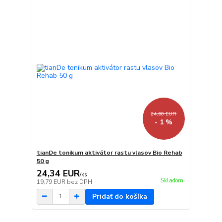
24,60 EUR
- 1 %
tianDe tonikum aktivátor rastu vlasov Bio Rehab
50 g
24,34 EUR
/
ks
Skladom
19,79 EUR
bez DPH
Pridať do košíka