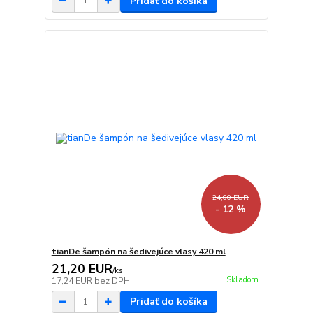
Pridať do košíka
24,00 EUR
- 12 %
tianDe šampón na šedivejúce vlasy 420 ml
21,20 EUR
/
ks
Skladom
17,24 EUR
bez DPH
Pridať do košíka