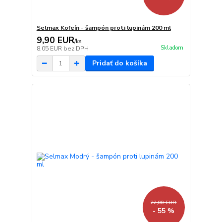
Selmax Kofeín - šampón proti lupinám 200 ml
9,90 EUR
/
ks
Skladom
8,05 EUR
bez DPH
Pridať do košíka
22,00 EUR
- 55 %