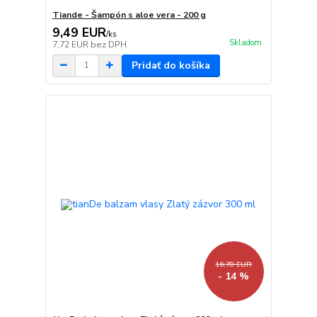
Tiande - Šampón s aloe vera - 200 g
9,49 EUR
/
ks
Skladom
7,72 EUR
bez DPH
Pridať do košíka
16,70 EUR
- 14 %