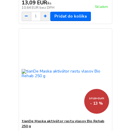
13,09 EUR
/
ks
Skladom
10,64 EUR
bez DPH
Pridať do košíka
17,20 EUR
- 13 %
tianDe Maska aktivátor rastu vlasov Bio Rehab
250 g