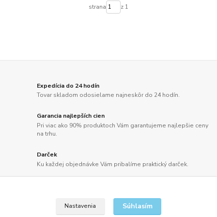
strana
z 1
Expedícia do 24 hodín
Tovar skladom odosielame najneskôr do 24 hodín.
Garancia najlepších cien
Pri viac ako 90% produktoch Vám garantujeme najlepšie ceny
na trhu.
Darček
Ku každej objednávke Vám pribalíme praktický darček.
Doprava zdarma
Doprava už od 2,50 Eur alebo pri objednávkach nad 100 EUR
bez DPH ZDARMA.
Súhlasím
Nastavenia