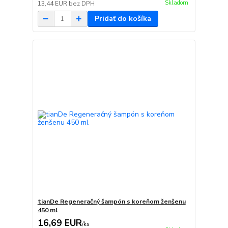
Skladom
13,44 EUR
bez DPH
Pridať do košíka
tianDe Regeneračný šampón s koreňom ženšenu
450 ml
16,69 EUR
/
ks