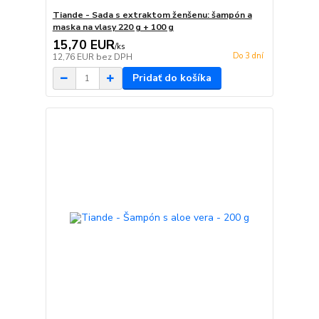
Tiande - Sada s extraktom ženšenu: šampón a
maska na vlasy 220 g + 100 g
15,70 EUR
/
ks
Do 3 dní
12,76 EUR
bez DPH
Pridať do košíka