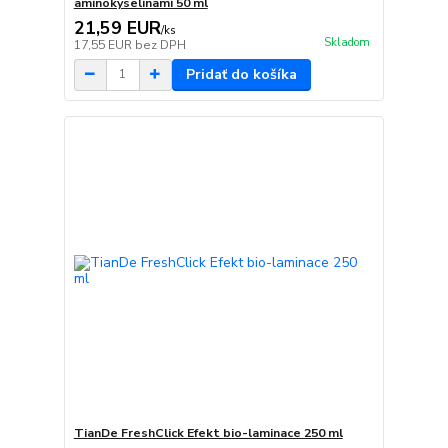
aminokyselinami 50 ml
21,59 EUR
/
ks
Skladom
17,55 EUR
bez DPH
Pridať do košíka
TianDe FreshClick Efekt bio-laminace 250 ml